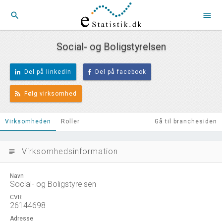
search
menu
Social- og Boligstyrelsen
Del på linkedIn
Del på facebook
Følg virksomhed
Virksomheden
Roller
Gå til branchesiden
Virksomhedsinformation
subject
Navn
Social- og Boligstyrelsen
CVR
26144698
Adresse