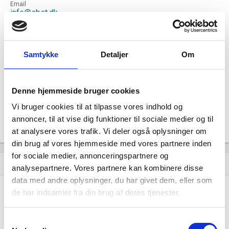
Email
info@sbst.dk
Hjemmeside
Social- og Boligstyrelsen
Status
Samtykke
Detaljer
Om
Aktiv
Revisor
Uoplyst
Denne hjemmeside bruger cookies
Formål
Uoplyst
Vi bruger cookies til at tilpasse vores indhold og
Tegningsregel
annoncer, til at vise dig funktioner til sociale medier og til
Uoplyst
at analysere vores trafik. Vi deler også oplysninger om
din brug af vores hjemmeside med vores partnere inden
for sociale medier, annonceringspartnere og
Udvikling i antal ansatte
show_chart
image
analysepartnere. Vores partnere kan kombinere disse
data med andre oplysninger, du har givet dem, eller som
de har indsamlet fra din brug af deres tjenester.
1000+
1000+
500 - 999
500 - 999
Samtykkevalg
200 - 499
200 - 499