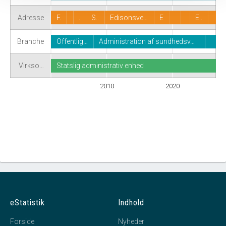
Adresse
F.
.
S..
Edisonsve…
E
E..
Branche
Offentlig…
Administration af sundhedsv…
Virkso…
Statslig administrativ enhed
2010
2020
eStatistik
Indhold
Forside
Nyheder