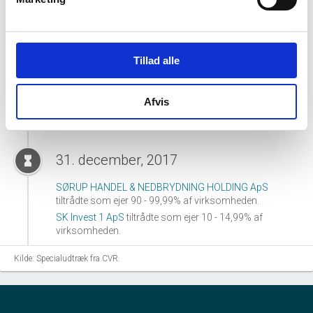
SK Invest 1 ApS
tiltrådte som ejer 33,34 - 49,99% af
virksomheden.
Tillad alle
01. september, 2023
hourglass_full
BDO Holding VII, statsautoriseret revisionsaktieselskab
Afvis
tiltrådte som revisor for virksomheden.
31. december, 2017
hourglass_full
SØRUP HANDEL & NEDBRYDNING HOLDING ApS
tiltrådte som ejer 90 - 99,99% af virksomheden.
SK Invest 1 ApS
tiltrådte som ejer 10 - 14,99% af
virksomheden.
Kilde: Specialudtræk fra CVR.
06. juni, 2017
hourglass_full
REDMARK, GODKENDT REVISIONSPARTNERSELSKAB