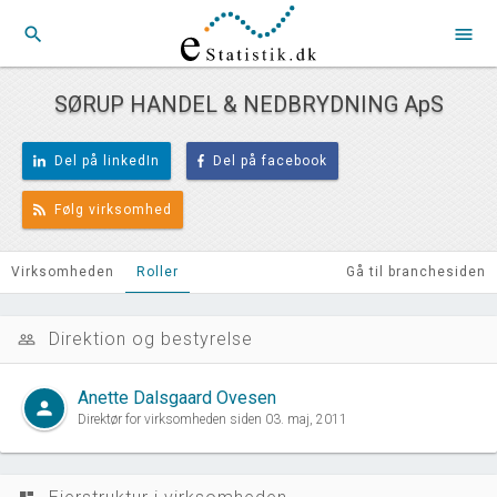
search
menu
SØRUP HANDEL & NEDBRYDNING ApS
Del på linkedIn
Del på facebook
Følg virksomhed
Virksomheden
Roller
Gå til branchesiden
Direktion og bestyrelse
people_outline
Anette Dalsgaard Ovesen
person
Direktør for virksomheden siden 03. maj, 2011