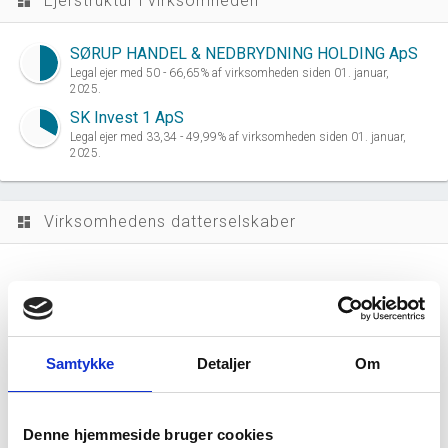
Ejerstruktur i virksomheden
dashboard
SØRUP HANDEL & NEDBRYDNING HOLDING ApS
Legal ejer med 50 - 66,65% af virksomheden siden 01. januar,
2025.
SK Invest 1 ApS
Legal ejer med 33,34 - 49,99% af virksomheden siden 01. januar,
2025.
Virksomhedens datterselskaber
dashboard
Samtykke
Detaljer
Om
SØRUP HANDEL & NEDBRYDNING ApS har
ingen datterselskaber.
Denne hjemmeside bruger cookies