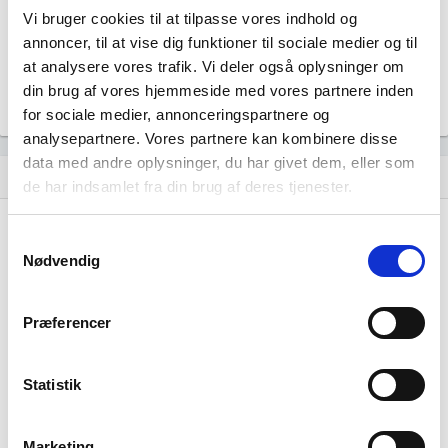
Vi bruger cookies til at tilpasse vores indhold og
annoncer, til at vise dig funktioner til sociale medier og til
at analysere vores trafik. Vi deler også oplysninger om
din brug af vores hjemmeside med vores partnere inden
for sociale medier, annonceringspartnere og
analysepartnere. Vores partnere kan kombinere disse
data med andre oplysninger, du har givet dem, eller som
Historisk udvikling af rollerne
hourglass_empty
de har indsamlet fra din brug af deres tjenester.
20. august, 2025
hourglass_full
Samtykkevalg
Nødvendig
BDO Statsautoriseret Revisionspartnerselskab
tiltrådte
som revisor for virksomheden.
Præferencer
01. januar, 2025
hourglass_full
Statistik
SØRUP HANDEL & NEDBRYDNING HOLDING ApS
tiltrådte som ejer 50 - 66,65% af virksomheden.
Marketing