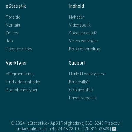
tiltrådte som revisor for virksomheden.
eStatistik
Indhold
Forside
Nyheder
15. november, 2013
Kontakt
Vidensbank
hourglass_full
Om os
Specialstatistik
REVISIONSFIRMAET DENNIS MØLLER
tiltrådte som
Job
Vores værktøjer
revisor for virksomheden.
Pressen skrev
Book et foredrag
Værktøjer
Support
21. januar, 2013
hourglass_full
eSegmentering
Hjælp til værktøjerne
Beierholm Godkendt Revisionspartnerselskab
tiltrådte
Find virksomheder
som revisor for virksomheden.
Brugsvilkår
Brancheanalyser
Cookiepolitik
Privatlivspolitik
03. maj, 2011
hourglass_full
Anette Dalsgaard Ovesen
tiltrådte som direktør for
virksomheden.
© 2024 | eStatistik.dk ApS | Rolighedsvej 36B, 8240 Risskov |
BDO Holding VII, statsautoriseret revisionsaktieselskab
kni@estatistik.dk
|
+45 24 48 28 10
|
CVR 31253829
|