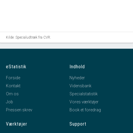
Kilde: Specialudtræk fra CVR.
eStatistik
Indhold
Forside
Nyheder
Kontakt
Vidensbank
Om os
Specialstatistik
Job
Vores værktøjer
Pressen skrev
Book et foredrag
Værktøjer
Support