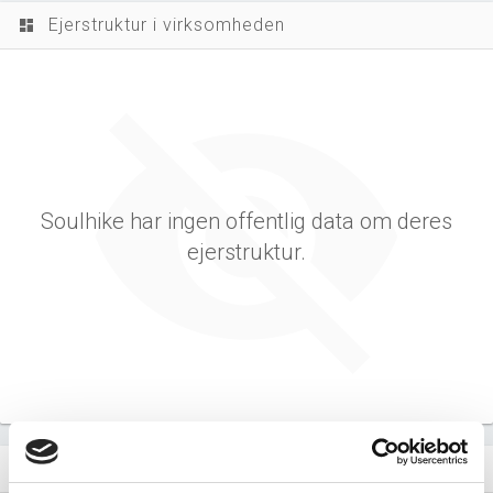
Ejerstruktur i virksomheden
dashboard
Soulhike har ingen offentlig data om deres
ejerstruktur.
Virksomhedens datterselskaber
dashboard