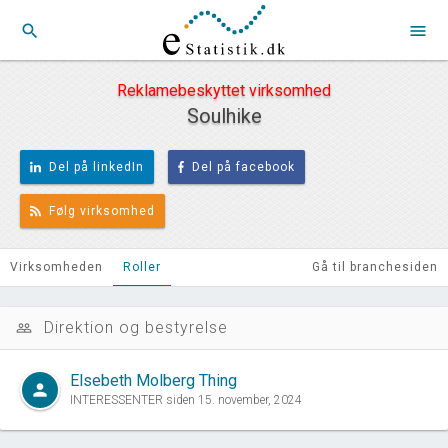
search
menu
Reklamebeskyttet virksomhed
Soulhike
Del på linkedIn
Del på facebook
Følg virksomhed
Virksomheden
Roller
Gå til branchesiden
Direktion og bestyrelse
people_outline
Elsebeth Molberg Thing
person
INTERESSENTER siden 15. november, 2024