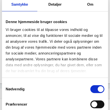
Samtykke
Detaljer
Om
Denne hjemmeside bruger cookies
Vi bruger cookies til at tilpasse vores indhold og
annoncer, til at vise dig funktioner til sociale medier og til
Soulhike har ingen datterselskaber.
at analysere vores trafik. Vi deler også oplysninger om
din brug af vores hjemmeside med vores partnere inden
for sociale medier, annonceringspartnere og
analysepartnere. Vores partnere kan kombinere disse
data med andre oplysninger, du har givet dem, eller som
de har indsamlet fra din brug af deres tjenester.
Samtykkevalg
Nødvendig
Historisk udvikling af rollerne
hourglass_empty
Præferencer
15. november, 2024
hourglass_full