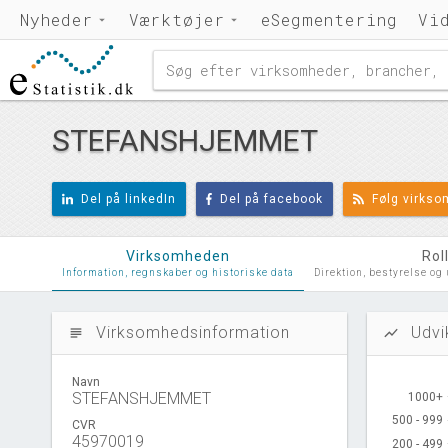
Nyheder
Værktøjer
eSegmentering
Vi
STEFANSHJEMMET
Del på linkedIn
Del på facebook
Følg virks
Virksomheden
Rol
Information, regnskaber og historiske data
Direktion, bestyrelse og
Virksomhedsinformation
Udvi
subject
show_chart
Navn
STEFANSHJEMMET
1000+
1000+
500 - 999
500 - 999
CVR
45970019
200 - 499
200 - 499