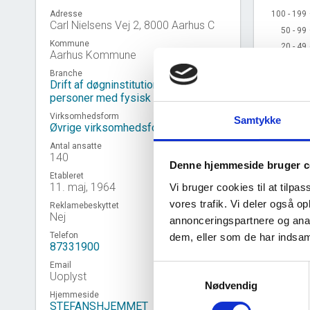
100 - 199
100 - 199
Adresse
Carl Nielsens Vej 2, 8000 Aarhus C
50 - 99
50 - 99
Kommune
20 - 49
20 - 49
Aarhus Kommune
10 - 19
10 - 19
Branche
5 - 9
5 - 9
Drift af døgninstitutioner for
2 - 4
2 - 4
personer med fysisk handicap
1
1
Virksomhedsform
Samtykke
Øvrige virksomhedsformer
0
0
2016 
Antal ansatte
140
Denne hjemmeside bruger c
Etableret
Kilde: Udtr
11. maj, 1964
Vi bruger cookies til at tilpas
vores trafik. Vi deler også 
Reklamebeskyttet
Nej
annonceringspartnere og anal
Telefon
dem, eller som de har indsaml
Virk
87331900
event_note
Email
Samtykkevalg
Uoplyst
Nødvendig
Hjemmeside
STEFANSHJEMMET