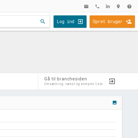
mail
phone
location_on
help
search
Log ind
Opret bruger
Gå til branchesiden
Omsætning, vækst og komplet liste
image