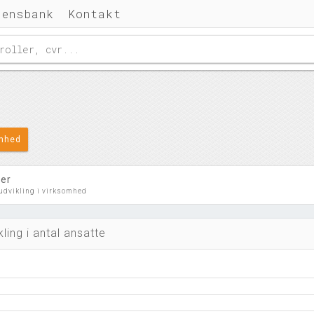
densbank
Kontakt
omhed
ler
 udvikling i virksomhed
kling i antal ansatte