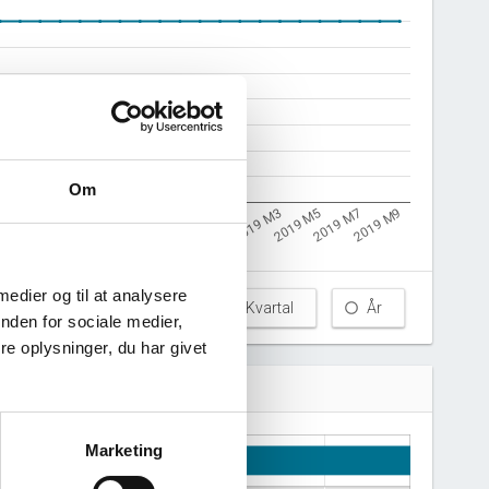
Om
018 M3
2019 M1
1
2018 M11
2019 M9
2018 M9
2019 M7
2018 M7
2019 M5
2018 M5
2019 M3
 medier og til at analysere
Måned
Kvartal
År
nden for sociale medier,
e oplysninger, du har givet
Marketing