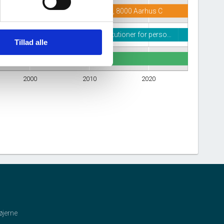
Carl Nielsens Vej 2, 8000 Aarhus C
Døgninstitutioner for perso…
Tillad alle
2000
2010
2020
øjerne