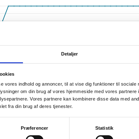
Detaljer
2
2017 M3
2016 M3
2018 M
2017 M1
M1
2017 M11
2016 M11
2017 M9
2016 M9
2017 M7
2016 M7
2017 M5
2016 M5
ookies
æk fra CVR.
se vores indhold og annoncer, til at vise dig funktioner til sociale
oplysninger om din brug af vores hjemmeside med vores partnere i
ysepartnere. Vores partnere kan kombinere disse data med andr
et fra din brug af deres tjenester.
somhedshistorik
Præferencer
Statistik
Navn
STEFANSHJEMMET