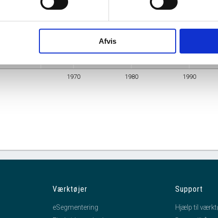
Carl Nielsens Vej 2, 8000 Århus C
Adresse
Branche
Døgninstitutioner for voksne med handicap
Afvis
mhedsform
Øvrige virksomhedsformer
1970
1980
1990
Værktøjer
Support
eSegmentering
Hjælp til værkt