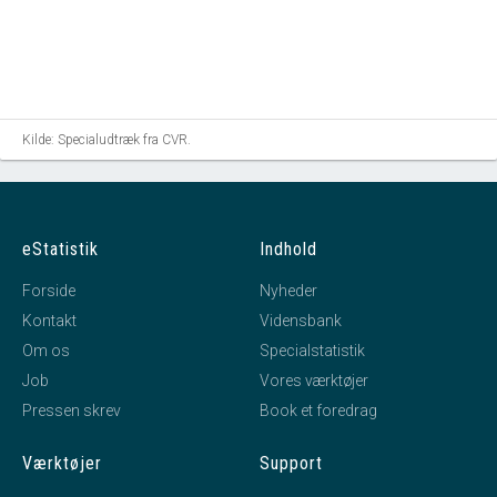
Kilde: Specialudtræk fra CVR.
eStatistik
Indhold
Forside
Nyheder
Kontakt
Vidensbank
Om os
Specialstatistik
Job
Vores værktøjer
Pressen skrev
Book et foredrag
Værktøjer
Support