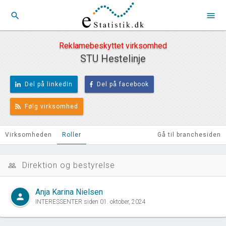
search
menu
Reklamebeskyttet virksomhed
STU Hestelinje
Del på linkedIn
Del på facebook
Følg virksomhed
Virksomheden
Roller
Gå til branchesiden
Direktion og bestyrelse
people_outline
Anja Karina Nielsen
person
INTERESSENTER siden 01. oktober, 2024