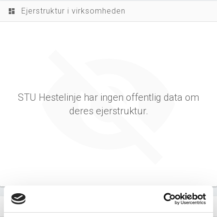
Ejerstruktur i virksomheden
dashboard
STU Hestelinje har ingen offentlig data om
deres ejerstruktur.
Virksomhedens datterselskaber
dashboard