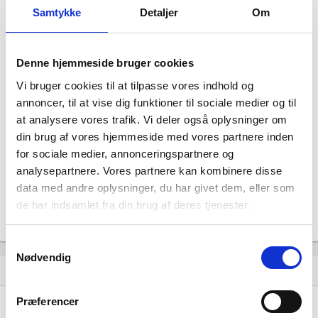
Samtykke
Detaljer
Om
Denne hjemmeside bruger cookies
Vi bruger cookies til at tilpasse vores indhold og
annoncer, til at vise dig funktioner til sociale medier og til
STU Hestelinje har ingen datterselskaber.
at analysere vores trafik. Vi deler også oplysninger om
din brug af vores hjemmeside med vores partnere inden
for sociale medier, annonceringspartnere og
analysepartnere. Vores partnere kan kombinere disse
data med andre oplysninger, du har givet dem, eller som
de har indsamlet fra din brug af deres tjenester.
Samtykkevalg
Nødvendig
Historisk udvikling af rollerne
hourglass_empty
Præferencer
01. oktober, 2024
hourglass_full