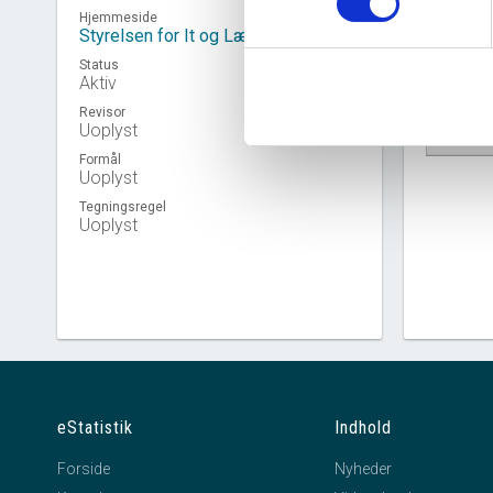
Hjemmeside
Styrelsen for It og Læring
Status
Aktiv
Revisor
Uoplyst
Virkso
Formål
Uoplyst
Tegningsregel
Uoplyst
eStatistik
Indhold
Forside
Nyheder