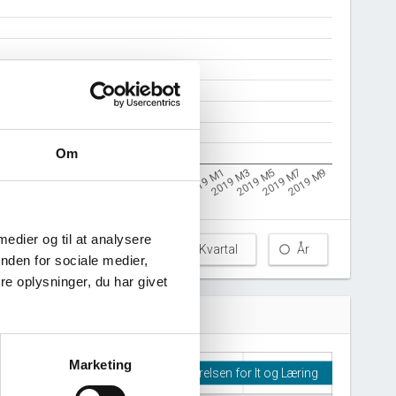
Om
2019 M5
2018 M7
7 M9
2019 M1
2018 M3
2019 M7
2018 M9
2017 M11
2019 M3
2018 M5
2019 M9
2018 M11
2018 M1
 medier og til at analysere
Måned
Kvartal
År
nden for sociale medier,
e oplysninger, du har givet
Marketing
ng
.
Styrelsen for It og Læring