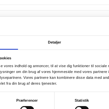
Detaljer
2017 M3
2016 M5
2015 M7
201
2016 M11
2016 M1
015 M3
2017 M5
2016 M7
2015 M9
2017 M1
2016 M3
2015 M5
2017 M7
2016 M9
2015 M11
M1
ookies
æk fra CVR.
se vores indhold og annoncer, til at vise dig funktioner til sociale
oplysninger om din brug af vores hjemmeside med vores partnere i
ysepartnere. Vores partnere kan kombinere disse data med andr
et fra din brug af deres tjenester.
somhedshistorik
Præferencer
Statistik
Navn
UNI-C, Danmarks edb-center for uddannelse og forskni