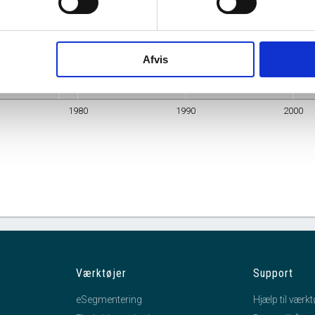
Adresse
Vermundsgade 5, 2100 København Ø
Branche
Forskning og udvikling inden for samfundsvidenskab o
Afvis
mhedsform
Statslig administrativ enhed
1980
1990
2000
Værktøjer
Support
eSegmentering
Hjælp til værkt