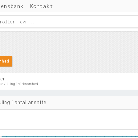
densbank
Kontakt
omhed
ler
 udvikling i virksomhed
kling i antal ansatte