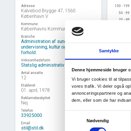
100 - 199
100 - 199
Adresse
Kalvebod Brygge 47, 1560
50 - 99
50 - 99
København V
20 - 49
20 - 49
Kommune
10 - 19
10 - 19
Københavns Kommune
5 - 9
5 - 9
Branche
2 - 4
2 - 4
Administration af sundhedsvæsen,
undervisning, kultur og sociale
1
1
Samtykke
forhold
0
0
2
2015 
Virksomhedsform
Statslig administrativ enhed
Denne hjemmeside bruger c
Antal ansatte
12
Kilde: Udtr
Vi bruger cookies til at tilpas
Etableret
vores trafik. Vi deler også 
01. april, 1978
annonceringspartnere og anal
Reklamebeskyttet
dem, eller som de har indsaml
Nej
Virk
event_note
Telefon
Samtykkevalg
33925000
Nødvendig
Email
stil@stil.dk