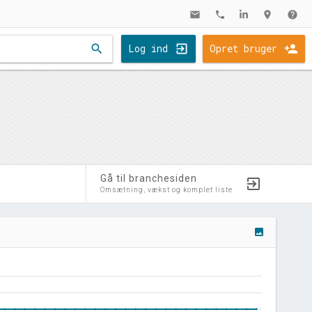
mail
phone
location_on
help
search
Log ind
Opret bruger
Gå til branchesiden
Omsætning, vækst og komplet liste
image