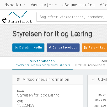
Nyheder
Værktøjer
eSegmentering
Vi
Styrelsen for It og Læring
Del på linkedIn
Del på facebook
Følg virks
Virksomheden
Rol
Information, regnskaber og historiske data
Direktion, bestyrelse og
Virksomhedsinformation
Udvi
subject
show_chart
Navn
Styrelsen for It og Læring
1000+
1000+
500 - 999
500 - 999
CVR
13223459
200 - 499
200 - 499