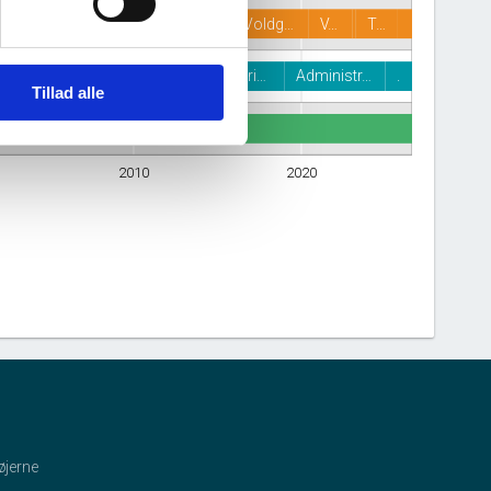
Vester Voldg…
V…
T…
g humanisti…
Forskning og eksperi…
Administr…
.
Tillad alle
2010
2020
øjerne