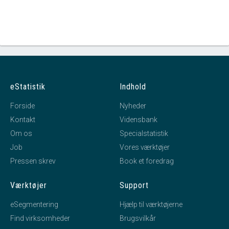
eStatistik
Indhold
Forside
Nyheder
Kontakt
Vidensbank
Om os
Specialstatistik
Job
Vores værktøjer
Pressen skrev
Book et foredrag
Værktøjer
Support
eSegmentering
Hjælp til værktøjerne
Find virksomheder
Brugsvilkår