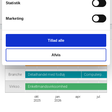
Statistik
Marketing
Virksomhedshistorik
event_note
Tillad alle
Navn
Sylvester Neto
Dynamo m…
Afvis
Adresse
Victoriagade 30A, 5000 Odense C
Branche
Detailhandel med fodtøj
Computerp…
Virkso…
Enkeltmandsvirksomhed
okt.
jan.
apr.
jul.
2025
2026