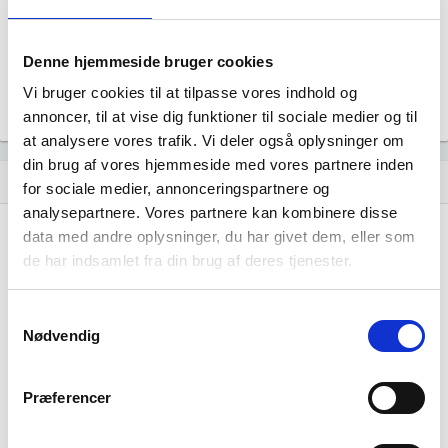
Uoplyst
Formål
Uoplyst
Denne hjemmeside bruger cookies
Tegningsregel
Vi bruger cookies til at tilpasse vores indhold og
Uoplyst
annoncer, til at vise dig funktioner til sociale medier og til
at analysere vores trafik. Vi deler også oplysninger om
din brug af vores hjemmeside med vores partnere inden
Udvikling i antal ansatte
show_chart
for sociale medier, annonceringspartnere og
analysepartnere. Vores partnere kan kombinere disse
data med andre oplysninger, du har givet dem, eller som
de har indsamlet fra din brug af deres tjenester.
Samtykkevalg
Nødvendig
Dynamo media har ikke haft nogen
beskæftigelse endnu. Vi kan derfor ikke
Præferencer
generere figuren for denne virksomhed.