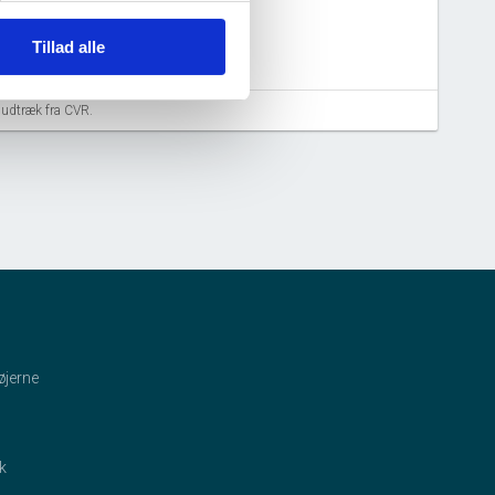
Tillad alle
aludtræk fra CVR.
øjerne
ik