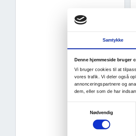
Samtykke
Denne hjemmeside bruger c
Vi bruger cookies til at tilpas
vores trafik. Vi deler også 
annonceringspartnere og anal
dem, eller som de har indsaml
d
Samtykkevalg
Nødvendig