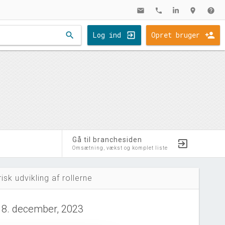
mail
phone
location_on
help
search
Log ind
Opret bruger
Gå til branchesiden
Omsætning, vækst og komplet liste
risk udvikling af rollerne
18. december, 2023