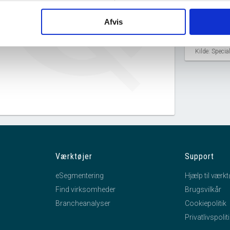
Afvis
T8 har ingen datterselskaber.
Kilde: Speci
Værktøjer
Support
eSegmentering
Hjælp til værkt
Find virksomheder
Brugsvilkår
Brancheanalyser
Cookiepolitik
Privatlivspolit