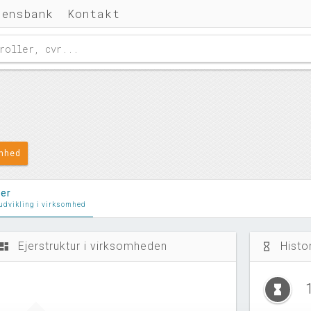
densbank
Kontakt
omhed
ler
 udvikling i virksomhed
Ejerstruktur i virksomheden
Histo
ashboard
hourglass_empty
hourglass_full