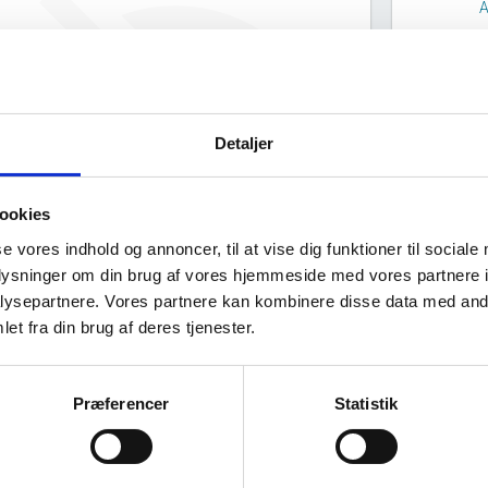
A
T8 har ingen offentlig data om
deres ejerstruktur.
Detaljer
ookies
se vores indhold og annoncer, til at vise dig funktioner til sociale
oplysninger om din brug af vores hjemmeside med vores partnere i
ysepartnere. Vores partnere kan kombinere disse data med andr
et fra din brug af deres tjenester.
Virksomhedens datterselskaber
ashboard
Præferencer
Statistik