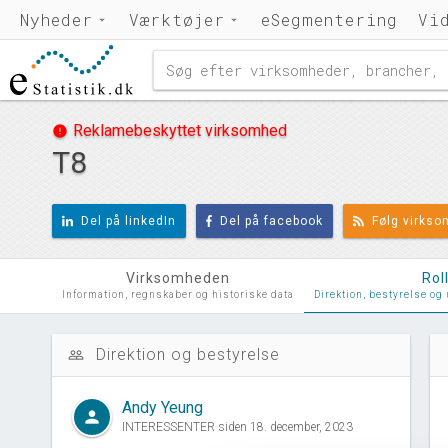
Nyheder
Værktøjer
eSegmentering
Vi
Reklamebeskyttet virksomhed
error
T8
Del på linkedIn
Del på facebook
Følg virks
Virksomheden
Rol
Information, regnskaber og historiske data
Direktion, bestyrelse og
Direktion og bestyrelse
people_outline
d
Andy Yeung
person
INTERESSENTER siden 18. december, 2023