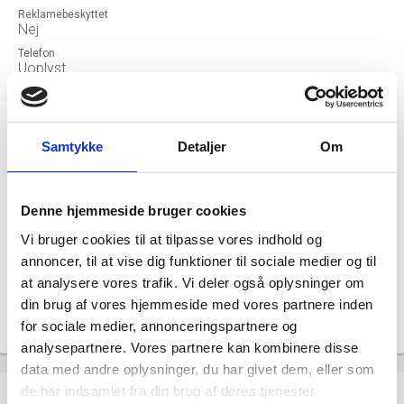
Reklamebeskyttet
Nej
Telefon
Uoplyst
Email
Uoplyst
Hjemmeside
THE WALT DISNEY COMPANY NORDIC, FILIAL AF THE
Samtykke
Detaljer
Om
WALT DISNEY COMPANY NORDIC AB, SVERIGE
Status
NORMAL
Denne hjemmeside bruger cookies
Revisor
Vi bruger cookies til at tilpasse vores indhold og
Uoplyst
annoncer, til at vise dig funktioner til sociale medier og til
Formål
Uoplyst
at analysere vores trafik. Vi deler også oplysninger om
din brug af vores hjemmeside med vores partnere inden
Tegningsregel
Filialen tegnes af filialbestyreren.
for sociale medier, annonceringspartnere og
analysepartnere. Vores partnere kan kombinere disse
data med andre oplysninger, du har givet dem, eller som
Udvikling i antal ansatte
de har indsamlet fra din brug af deres tjenester.
show_chart
image