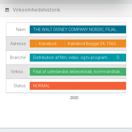
Virksomhedshistorik
event_note
Navn
THE WALT DISNEY COMPANY NORDIC, FILIAL…
Adresse
Kalvebod…
Kalvebod Brygge 24, 1560…
Branche
Distribution af film, video- og tv-program…
D..
Virkso…
Filial af udenlandsk aktieselskab, kommanditak…
Status
NORMAL
2020