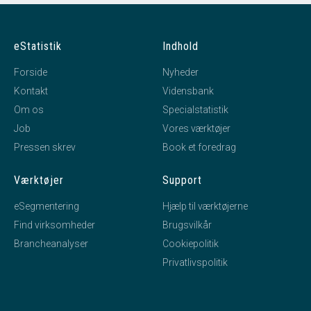
eStatistik
Indhold
Forside
Nyheder
Kontakt
Vidensbank
Om os
Specialstatistik
Job
Vores værktøjer
Pressen skrev
Book et foredrag
Værktøjer
Support
eSegmentering
Hjælp til værktøjerne
Find virksomheder
Brugsvilkår
Brancheanalyser
Cookiepolitik
Privatlivspolitik