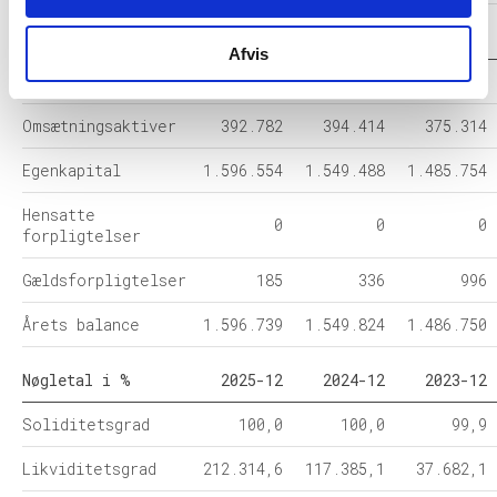
Balance i 1000 DKK
2025-12
2024-12
2023-12
Afvis
Anlægsaktiver
1.203.957
1.155.410
1.111.436
Omsætningsaktiver
392.782
394.414
375.314
Egenkapital
1.596.554
1.549.488
1.485.754
Hensatte
0
0
0
forpligtelser
Gældsforpligtelser
185
336
996
Årets balance
1.596.739
1.549.824
1.486.750
Nøgletal i %
2025-12
2024-12
2023-12
Soliditetsgrad
100,0
100,0
99,9
Likviditetsgrad
212.314,6
117.385,1
37.682,1