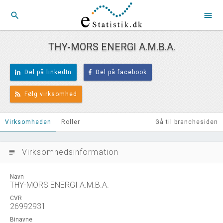
search
menu
THY-MORS ENERGI A.M.B.A.
Del på linkedIn
Del på facebook
Følg virksomhed
Virksomheden
Roller
Gå til branchesiden
Virksomhedsinformation
subject
Navn
THY-MORS ENERGI A.M.B.A.
CVR
26992931
Binavne