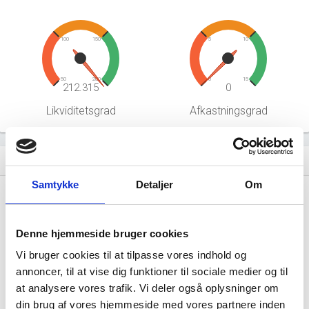
100
150
5
10
50
200
0
15
212.315
0
Likviditetsgrad
Afkastningsgrad
Hent årsrapporter som PDF
file_download
Samtykke
Detaljer
Om
Årsrapporten 2025-12
file_download
Denne hjemmeside bruger cookies
Årsrapporten 2024-12
file_download
Vi bruger cookies til at tilpasse vores indhold og
annoncer, til at vise dig funktioner til sociale medier og til
Årsrapporten 2023-12
file_download
at analysere vores trafik. Vi deler også oplysninger om
din brug af vores hjemmeside med vores partnere inden