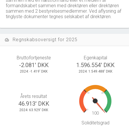
sammen med en næstformand eller et medlem af
formandskabet sammen med direktøren eller direktøren
sammen med 2 bestyrelsesmedlemmer. Ved aflysning af
tinglyste dokumenter tegnes selskabet af direktøren.
Regnskabsoversigt for 2025
speed
Bruttofortjeneste
Egenkapital
-2.081' DKK
1.596.554' DKK
2024: -1.419' DKK
2024: 1.549.488' DKK
10
20
Årets resultat
46.913' DKK
2024: 63.929' DKK
0
30
100
Soliditetsgrad