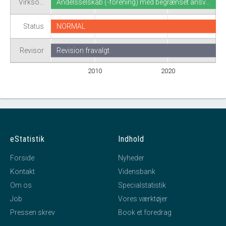
Virkso…
Andelsselskab (-forening) med begrænset ansv…
Status
NORMAL
Revisor
Revision fravalgt
2010
2020
eStatistik
Indhold
Forside
Nyheder
Kontakt
Vidensbank
Om os
Specialstatistik
Job
Vores værktøjer
Pressen skrev
Book et foredrag