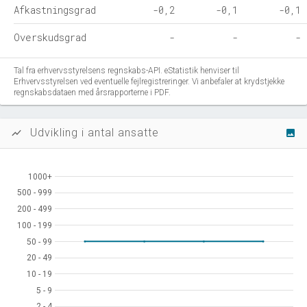
Afkastningsgrad
-0,2
-0,1
-0,1
Overskudsgrad
-
-
-
Tal fra erhvervsstyrelsens regnskabs-API. eStatistik henviser til
Erhvervsstyrelsen ved eventuelle fejlregistreringer. Vi anbefaler at krydstjekke
regnskabsdataen med årsrapporterne i PDF.
Udvikling i antal ansatte
show_chart
image
1000+
1000+
500 - 999
500 - 999
200 - 499
200 - 499
100 - 199
100 - 199
50 - 99
50 - 99
20 - 49
20 - 49
10 - 19
10 - 19
5 - 9
5 - 9
2 - 4
2 - 4