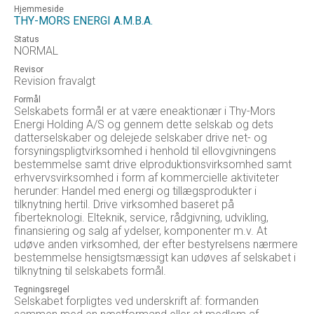
Hjemmeside
THY-MORS ENERGI A.M.B.A.
Status
NORMAL
Revisor
Revision fravalgt
Formål
Selskabets formål er at være eneaktionær i Thy-Mors
Energi Holding A/S og gennem dette selskab og dets
datterselskaber og delejede selskaber drive net- og
forsyningspligtvirksomhed i henhold til ellovgivningens
bestemmelse samt drive elproduktionsvirksomhed samt
erhvervsvirksomhed i form af kommercielle aktiviteter
herunder: Handel med energi og tillægsprodukter i
tilknytning hertil. Drive virksomhed baseret på
fiberteknologi. Elteknik, service, rådgivning, udvikling,
finansiering og salg af ydelser, komponenter m.v. At
udøve anden virksomhed, der efter bestyrelsens nærmere
bestemmelse hensigtsmæssigt kan udøves af selskabet i
tilknytning til selskabets formål.
Tegningsregel
Selskabet forpligtes ved underskrift af: formanden