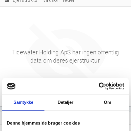
Ejerstruktur i virksomheden
dashboard
Tidewater Holding ApS har ingen offentlig
data om deres ejerstruktur.
Samtykke
Detaljer
Om
Virksomhedens datterselskaber
dashboard
Denne hjemmeside bruger cookies