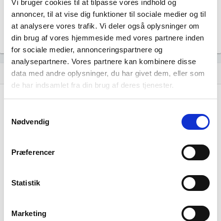
Vi bruger cookies til at tilpasse vores indhold og
Pequod ApS
location_city
annoncer, til at vise dig funktioner til sociale medier og til
C.F. Richs Vej 73, 2000 Frederiksberg
at analysere vores trafik. Vi deler også oplysninger om
RA Komplementar ApS
location_city
din brug af vores hjemmeside med vores partnere inden
Veronavej 18, 2300 København S
for sociale medier, annonceringspartnere og
analysepartnere. Vores partnere kan kombinere disse
Historisk udvikling af rollerne
data med andre oplysninger, du har givet dem, eller som
hourglass_empty
de har indsamlet fra din brug af deres tjenester.
11. december, 2014
hourglass_full
Samtykkevalg
Nødvendig
Simon Lester Skals
tiltrådte som stifter af
virksomheden.
Simon Lester Skals
tiltrådte som direktør for
Præferencer
virksomheden.
Simon Lester Skals
tiltrådte som ejer 100% af
virksomheden.
Statistik
Marketing