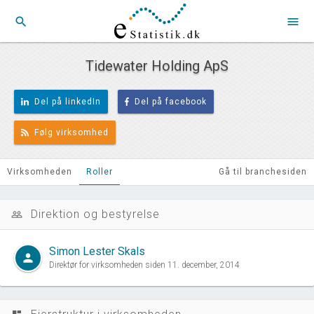
search
menu
Tidewater Holding ApS
Del på linkedIn
Del på facebook
Følg virksomhed
Virksomheden
Roller
Gå til branchesiden
Direktion og bestyrelse
people_outline
Simon Lester Skals
person
Direktør for virksomheden siden 11. december, 2014