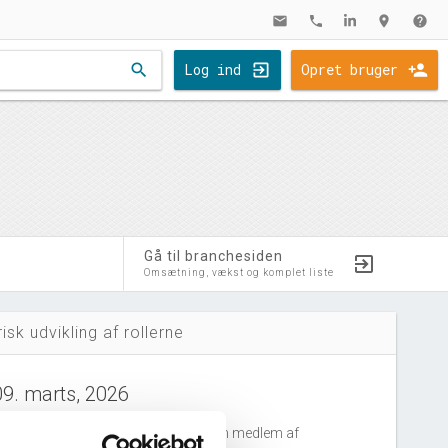
mail
phone
location_on
help
search
Log ind
Opret bruger
Gå til branchesiden
Omsætning, vækst og komplet liste
risk udvikling af rollerne
09. marts, 2026
ndreas Marslew Fritzen
tiltrådte som medlem af