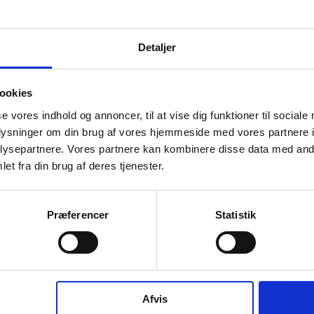
b
A
v
Detaljer
Virksomhedens datterselskaber
ashboard
hourglass_full
ookies
T
se vores indhold og annoncer, til at vise dig funktioner til sociale
v
oplysninger om din brug af vores hjemmeside med vores partnere i
ysepartnere. Vores partnere kan kombinere disse data med andr
et fra din brug af deres tjenester.
hourglass_full
VELUX Commercial Danmark A/S
B
Præferencer
Statistik
b
har ingen datterselskaber.
hourglass_full
T
Afvis