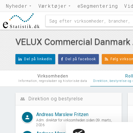
Nyheder
Værktøjer
eSegmentering
Vi
VELUX Commercial Danmark
Del på linkedIn
Del på facebook
Følg virks
Virksomheden
Rol
Information, regnskaber og historiske data
Direktion, bestyrelse og
Direktion og bestyrelse
people_outline
d
Andreas Marslew Fritzen
person
Adm. direktør for virksomheden siden 09. marts,
2026