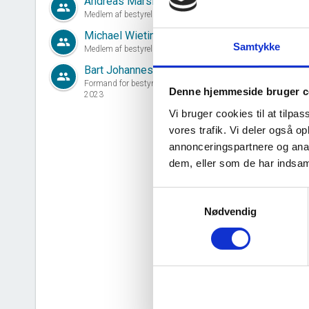
Andreas Marslew Fritzen
group
Medlem af bestyrelsen siden 09. marts, 2026
Michael Wieting
group
Samtykke
Medlem af bestyrelsen siden 21. maj, 2014
Bart Johannes Gosse Goetzee
group
d
Formand for bestyrelsen siden 18. september,
Denne hjemmeside bruger c
2023
Vi bruger cookies til at tilpas
vores trafik. Vi deler også 
annonceringspartnere og anal
dem, eller som de har indsaml
Samtykkevalg
Nødvendig