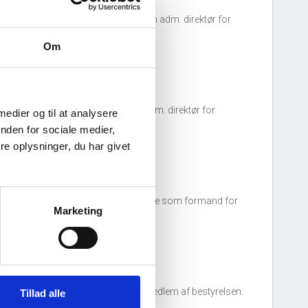
estyrelsen.
ndreas Marslew Fritzen
tiltrådte som adm. direktør for
irksomheden.
Om
26. marts, 2025
homas Juul Jensen
tiltrådte som adm. direktør for
 medier og til at analysere
irksomheden.
nden for sociale medier,
e oplysninger, du har givet
18. september, 2023
art Johannes Gosse Goetzee tiltrådte som formand for
Marketing
estyrelsen.
15. maj, 2023
homas Juul Jensen
tiltrådte som medlem af bestyrelsen.
Tillad alle