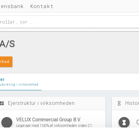
densbank
Kontakt
 A/S
omhed
ler
 udvikling i virksomhed
Ejerstruktur i virksomheden
Histo
ashboard
hourglass_empty
VELUX Commercial Group B.V.
hourglass_full
Legal ejer med 100% af virksomheden siden 21.
maj, 2014. Virksomheden er udenlandsk.
A