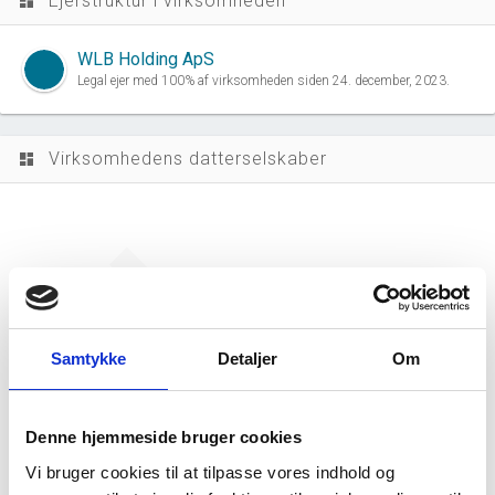
Ejerstruktur i virksomheden
dashboard
WLB Holding ApS
Legal ejer med 100% af virksomheden siden 24. december, 2023.
Virksomhedens datterselskaber
dashboard
We Love Brands ApS har ingen
Samtykke
Detaljer
Om
datterselskaber.
Denne hjemmeside bruger cookies
Vi bruger cookies til at tilpasse vores indhold og