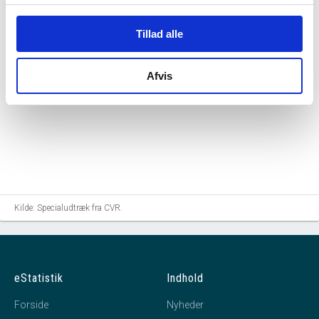
Tillad alle
Afvis
Kilde: Specialudtræk fra CVR.
eStatistik
Indhold
Forside
Nyheder