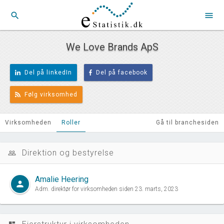
search
menu
We Love Brands ApS
Del på linkedIn
Del på facebook
Følg virksomhed
Virksomheden
Roller
Gå til branchesiden
Direktion og bestyrelse
people_outline
Amalie Heering
person
Adm. direktør for virksomheden siden 23. marts, 2023