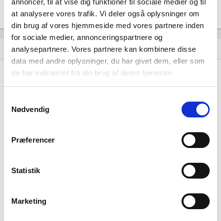
annoncer, til at vise dig funktioner til sociale medier og til
at analysere vores trafik. Vi deler også oplysninger om
din brug af vores hjemmeside med vores partnere inden
for sociale medier, annonceringspartnere og
Historisk udvikling af rollerne
analysepartnere. Vores partnere kan kombinere disse
hourglass_empty
data med andre oplysninger, du har givet dem, eller som
de har indsamlet fra din brug af deres tjenester.
24. december, 2023
hourglass_full
WLB Holding ApS
tiltrådte som ejer 100% af
Samtykkevalg
virksomheden.
Nødvendig
Præferencer
23. marts, 2023
hourglass_full
Amalie Heering
tiltrådte som adm. direktør for
Statistik
virksomheden.
Amalie Heering
tiltrådte som stifter af virksomheden.
Amalie Heering
tiltrådte som ejer 100% af
Marketing
virksomheden.