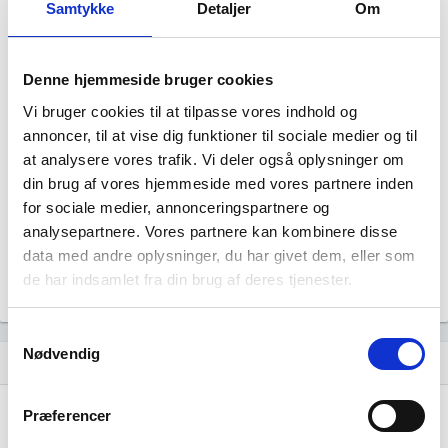
Samtykke
Detaljer
Om
Denne hjemmeside bruger cookies
Vi bruger cookies til at tilpasse vores indhold og
annoncer, til at vise dig funktioner til sociale medier og til
Wilke A/S har ingen datterselskaber.
at analysere vores trafik. Vi deler også oplysninger om
din brug af vores hjemmeside med vores partnere inden
for sociale medier, annonceringspartnere og
analysepartnere. Vores partnere kan kombinere disse
data med andre oplysninger, du har givet dem, eller som
de har indsamlet fra din brug af deres tjenester.
Samtykkevalg
Nødvendig
Historisk udvikling af rollerne
hourglass_empty
Præferencer
11. maj, 2026
hourglass_full