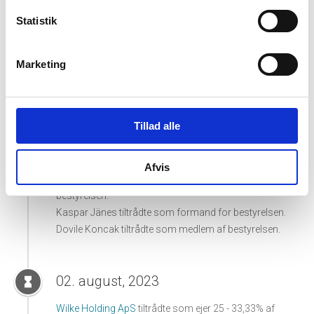
Rait Group OÜ tiltrådte som ejer 100% af virksomheden.
Statistik
12. maj, 2025
hourglass_full
Marketing
Stine Birgitte Funder
tiltrådte som medlem af
bestyrelsen.
Tillad alle
01. oktober, 2023
hourglass_full
Afvis
Morten Steen Schrøder
tiltrådte som medlem af
bestyrelsen.
Kaspar Jänes tiltrådte som formand for bestyrelsen.
Dovile Koncak tiltrådte som medlem af bestyrelsen.
02. august, 2023
hourglass_full
Wilke Holding ApS
tiltrådte som ejer 25 - 33,33% af