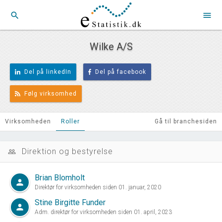
search
menu
Wilke A/S
Del på linkedIn
Del på facebook
Følg virksomhed
Virksomheden
Roller
Gå til branchesiden
Direktion og bestyrelse
people_outline
Brian Blomholt
person
Direktør for virksomheden siden 01. januar, 2020
Stine Birgitte Funder
person
Adm. direktør for virksomheden siden 01. april, 2023