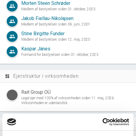
Morten Steen Schrøder
group
Medlem af bestyrelsen siden 01. oktober, 2023
Jakob Fiellau-Nikolajsen
group
Medlem af bestyrelsen siden 06. juni, 2001
Stine Birgitte Funder
group
Medlem af bestyrelsen siden 12. maj, 2025
Kaspar Jänes
group
Formand for bestyrelsen siden 01. oktober, 2023
Ejerstruktur i virksomheden
dashboard
Rait Group OÜ
Legal ejer med 100% af virksomheden siden 11. maj, 2026.
Virksomheden er udenlandsk.
Virksomhedens datterselskaber
dashboard