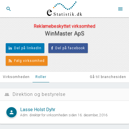
search
menu
Reklamebeskyttet virksomhed
WinMaster ApS
Del på linkedIn
Del på facebook
Følg virksomhed
Virksomheden
Roller
Gå til branchesiden
Direktion og bestyrelse
people_outline
Lasse Holst Dyhr
person
Adm. direktør for virksomheden siden 16. december, 2016