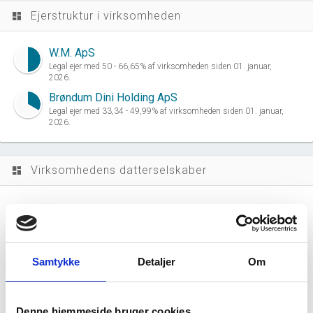
Ejerstruktur i virksomheden
dashboard
W.M. ApS
Legal ejer med 50 - 66,65% af virksomheden siden 01. januar,
2026.
Brøndum Dini Holding ApS
Legal ejer med 33,34 - 49,99% af virksomheden siden 01. januar,
2026.
Virksomhedens datterselskaber
dashboard
Samtykke
Detaljer
Om
WinMaster ApS har ingen datterselskaber.
Denne hjemmeside bruger cookies