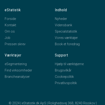
Inger Holst Jørgensen
tiltrådte som direktør for
virksomheden.
eStatistik
Indhold
Forside
Nyheder
24. marts, 2020
Kontakt
Vidensbank
hourglass_full
Om os
Specialstatistik
W.M. ApS
tiltrådte som ejer 100% af virksomheden.
Job
Vores værktøjer
Pressen skrev
Book et foredrag
15. august, 2019
hourglass_full
Værktøjer
Support
Lasse Holst Dyhr
tiltrådte som ejer 66,66 - 89,99% af
eSegmentering
Hjælp til værktøjerne
virksomheden.
Find virksomheder
Brugsvilkår
Brancheanalyser
Cookiepolitik
16. december, 2016
hourglass_full
Privatlivspolitik
Lasse Holst Dyhr
tiltrådte som adm. direktør for
virksomheden.
Lasse Holst Dyhr
tiltrådte som stifter af virksomheden.
© 2024 | eStatistik.dk ApS | Rolighedsvej 36B, 8240 Risskov |