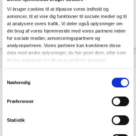
Vi bruger cookies til at tilpasse vores indhold og
annoncer, til at vise dig funktioner til sociale medier og til
at analysere vores trafik. Vi deler også oplysninger om
din brug af vores hjemmeside med vores partnere inden
for sociale medier, annonceringspartnere og
analysepartnere. Vores partnere kan kombinere disse
data med andre oplysninger, du har givet dem, eller som
de har indsamlet fra din brug af deres tjenester.
Historisk udvikling af rollerne
hourglass_empty
Samtykkevalg
01. januar, 2026
hourglass_full
Nødvendig
W.M. ApS
tiltrådte som ejer 50 - 66,65% af
virksomheden.
Præferencer
Brøndum Dini Holding ApS
tiltrådte som ejer 33,34 -
49,99% af virksomheden.
Statistik
30. oktober, 2023
hourglass_full