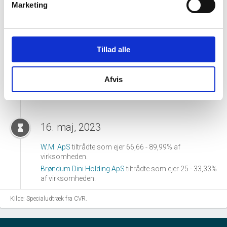
Marketing
Attent Statsautoriseret Revisionsanpartsselskab
tiltrådte som revisor for virksomheden.
Tillad alle
25. juli, 2023
hourglass_full
Afvis
Harboe & B. Godkendt Revisionsanpartsselskab
tiltrådte som revisor for virksomheden.
16. maj, 2023
hourglass_full
W.M. ApS
tiltrådte som ejer 66,66 - 89,99% af
virksomheden.
Brøndum Dini Holding ApS
tiltrådte som ejer 25 - 33,33%
af virksomheden.
Kilde: Specialudtræk fra CVR.
28. november, 2022
hourglass_full