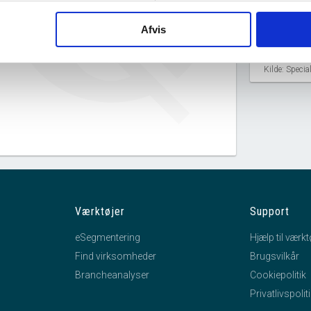
Wollerup Stuk ApS har ingen
Afvis
datterselskaber.
Kilde: Speci
Værktøjer
Support
eSegmentering
Hjælp til værkt
Find virksomheder
Brugsvilkår
Brancheanalyser
Cookiepolitik
Privatlivspolit