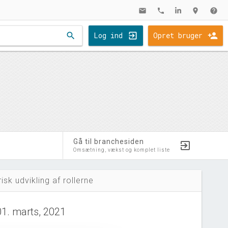
mail
phone
location_on
help
search
Log ind
Opret bruger
Gå til branchesiden
Omsætning, vækst og komplet liste
risk udvikling af rollerne
01. marts, 2021