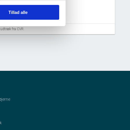
Tillad alle
aludtræk fra CVR.
øjerne
ik