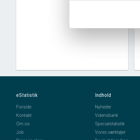
eStatistik
Indhold
Forside
Nyheder
Kontakt
Vidensbank
Om os
Specialstatistik
Job
Vores værktøjer