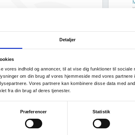
M
v
M
Wollerup Stuk ApS har ingen
M
v
offentlig data om deres
ejerstruktur.
Detaljer
ookies
se vores indhold og annoncer, til at vise dig funktioner til sociale
oplysninger om din brug af vores hjemmeside med vores partnere i
ysepartnere. Vores partnere kan kombinere disse data med andr
et fra din brug af deres tjenester.
Virksomhedens datterselskaber
ashboard
Præferencer
Statistik