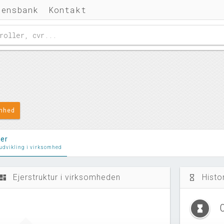
densbank
Kontakt
omhed
ler
 udvikling i virksomhed
Ejerstruktur i virksomheden
Histo
ashboard
hourglass_empty
hourglass_full