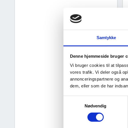
Samtykke
Denne hjemmeside bruger c
Vi bruger cookies til at tilpas
vores trafik. Vi deler også 
annonceringspartnere og anal
dem, eller som de har indsaml
d
Samtykkevalg
Nødvendig