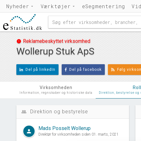
Nyheder
Værktøjer
eSegmentering
Vi
Reklamebeskyttet virksomhed
error
Wollerup Stuk ApS
Del på linkedIn
Del på facebook
Følg virks
Virksomheden
Rol
Information, regnskaber og historiske data
Direktion, bestyrelse og
Direktion og bestyrelse
people_outline
d
Mads Posselt Wollerup
person
Direktør for virksomheden siden 01. marts, 2021