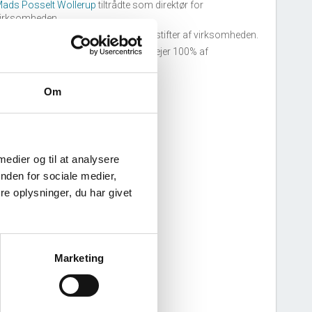
ads Posselt Wollerup
tiltrådte som direktør for
irksomheden.
ads Posselt Wollerup
tiltrådte som stifter af virksomheden.
ads Posselt Wollerup
tiltrådte som ejer 100% af
irksomheden.
Om
 medier og til at analysere
nden for sociale medier,
e oplysninger, du har givet
Marketing