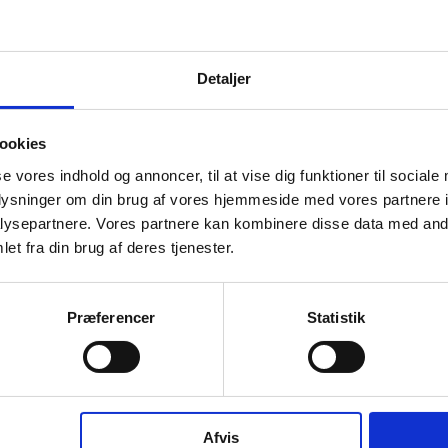
M
O
S
Detaljer
hourglass_full
Virksomhedens datterselskaber
ashboard
ookies
A
se vores indhold og annoncer, til at vise dig funktioner til sociale
b
oplysninger om din brug af vores hjemmeside med vores partnere i
ysepartnere. Vores partnere kan kombinere disse data med andr
et fra din brug af deres tjenester.
hourglass_full
P
WSP Danmark A/S har ingen
Præferencer
Statistik
datterselskaber.
hourglass_full
J
b
Afvis