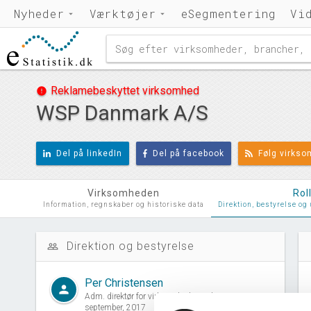
Nyheder
Værktøjer
eSegmentering
Vi
Reklamebeskyttet virksomhed
error
WSP Danmark A/S
Del på linkedIn
Del på facebook
Følg virks
Virksomheden
Rol
Information, regnskaber og historiske data
Direktion, bestyrelse og
Direktion og bestyrelse
people_outline
d
Per Christensen
person
Adm. direktør for virksomheden siden 01.
september, 2017