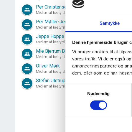
Per Christensen
group
Medlem af bestyrelsen siden 10. juli, 2019
Per Møller-Jensen
Samtykke
group
Medlem af bestyrelsen siden 01. januar, 2023
Jeppe Hoppe Christensen
group
d
Denne hjemmeside bruger c
Medlem af bestyrelsen siden 16. november, 2022
Mie Bjerrum Blichfeldt
Vi bruger cookies til at tilpas
group
Medlem af bestyrelsen siden 14. oktober, 2025
vores trafik. Vi deler også 
Oliver Mørk
annonceringspartnere og anal
group
Medlem af bestyrelsen siden 14. oktober, 2025
dem, eller som de har indsaml
Stefan Ulstrup Alrik
group
Samtykkevalg
Medlem af bestyrelsen siden 14. oktober, 2025
Nødvendig