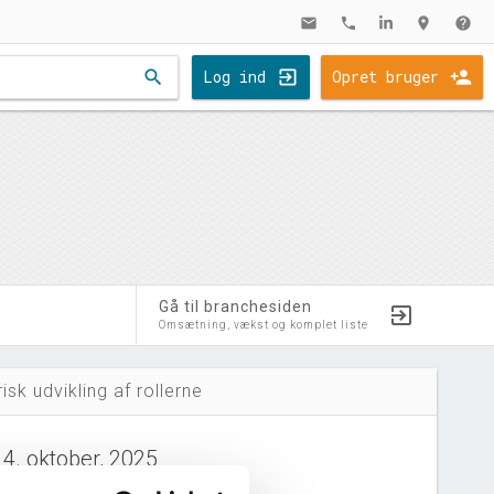
mail
phone
location_on
help
search
Log ind
Opret bruger
Gå til branchesiden
Omsætning, vækst og komplet liste
risk udvikling af rollerne
14. oktober, 2025