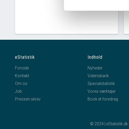
eStatistik
Indhold
Forside
Nyheder
Kontakt
Vidensbank
Om os
Specialstatistik
Job
Vores værktøjer
Pressen skrev
Book et foredrag
© 2024 | eStatistik.d