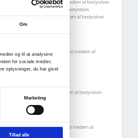
ie Bjerrum Blichfeldt
tiltrådte som medlem af bestyrelsen.
liver Mørk
tiltrådte som medlem af bestyrelsen.
tefan Ulstrup Alrik
tiltrådte som medlem af bestyrelsen.
Om
03. juni, 2024
zib Mohammad Banaras
tiltrådte som medlem af
 medier og til at analysere
estyrelsen.
nden for sociale medier,
e oplysninger, du har givet
01. januar, 2023
er Møller-Jensen
tiltrådte som medlem af bestyrelsen.
Marketing
16. november, 2022
eppe Hoppe Christensen
tiltrådte som medlem af
estyrelsen.
Tillad alle