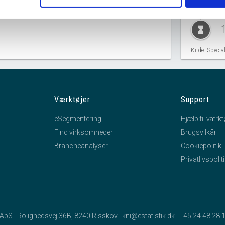
hourglass_full
M
Kilde: Speci
b
hourglass_full
Værktøjer
Support
I
eSegmentering
Hjælp til værkt
b
Find virksomheder
Brugsvilkår
A
Brancheanalyser
Cookiepolitik
b
Privatlivspolit
hourglass_full
L
K
k ApS | Rolighedsvej 36B, 8240 Risskov |
kni@estatistik.dk
|
+45 24 48 28 