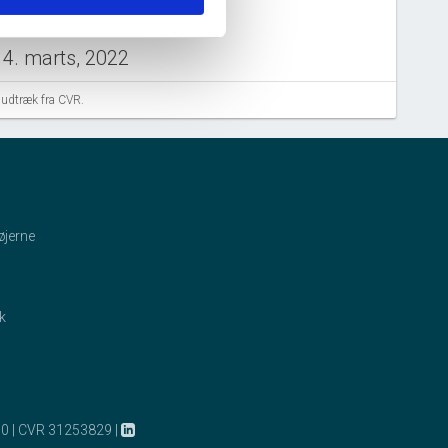
14. marts, 2022
arie Angelika Dorf Jaklinder tiltrådte som medlem af
aludtræk fra CVR.
estyrelsen.
01. oktober, 2021
ngeborg Nordviken Kristiansen
tiltrådte som medlem af
øjerne
estyrelsen.
nna-Lena Kristina Öberg Högsta tiltrådte som formand for
estyrelsen.
ik
27. november, 2020
ars Brammer Nejrup
tiltrådte som medlem af bestyrelsen.
ristina Møberg Jensen
tiltrådte som medlem af bestyrelsen.
10
|
CVR 31253829
|