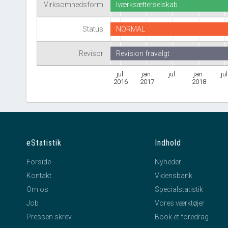
Virksomhedsform
Iværksætterselskab
Status
NORMAL
Revisor
Revision fravalgt
jul.
jan.
jul.
jan.
jul
2016
2017
2018
eStatistik
Indhold
Forside
Nyheder
Kontakt
Vidensbank
Om os
Specialstatistik
Job
Vores værktøjer
Pressen skrev
Book et foredrag