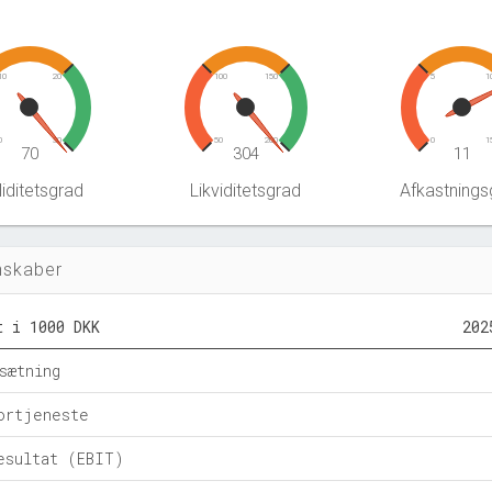
10
20
100
150
5
1
0
30
50
200
0
1
70
304
11
iditetsgrad
Likviditetsgrad
Afkastnings
nskaber
t i 1000 DKK
202
sætning
ortjeneste
esultat (EBIT)