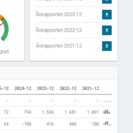
Årsrapporten 2023-12
file_download
0
Årsrapporten 2022-12
file_download
5
Årsrapporten 2021-12
file_download
grad
5-12
2024-12
2023-12
2022-12
2021-12
-
-
-
-
-
72
794
1.536
1.681
1.091
54
-108
416
408
188