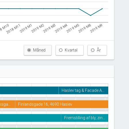
2019 M4
2019 M1
8 M10
2019 M8
2019 M2
2018 M11
2019 M9
2019 M5
2019 M3
Måned
Kvartal
År
Haslev tag & Facade A…
ksga…
Finlandsgade 16, 4690 Haslev
Fremstilling af bly, zin…