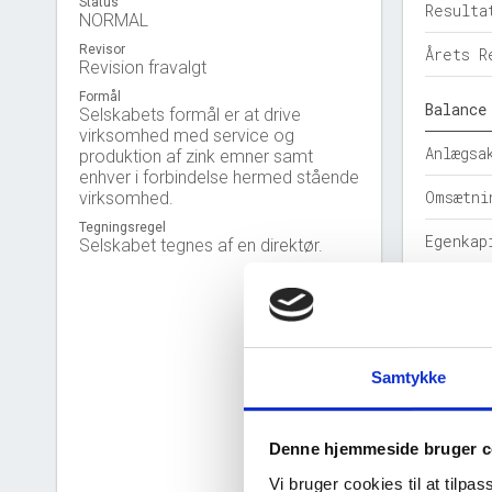
Status
Resulta
NORMAL
Revisor
Årets R
Revision fravalgt
Formål
Balance
Selskabets formål er at drive
virksomhed med service og
Anlægsa
produktion af zink emner samt
enhver i forbindelse hermed stående
Omsætni
virksomhed.
Tegningsregel
Egenkap
Selskabet tegnes af en direktør.
Hensatt
Gældsfo
Årets b
Samtykke
Nøgleta
Denne hjemmeside bruger c
Solidit
Vi bruger cookies til at tilpas