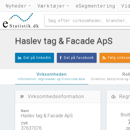
Nyheder
Værktøjer
eSegmentering
Vi
Haslev tag & Facade ApS
Del på linkedIn
Del på facebook
Følg virks
Virksomheden
Rol
Information, regnskaber og historiske data
Direktion, bestyrelse og
Virksomhedsinformation
Regn
subject
speed
Navn
Brut
Haslev tag & Facade ApS
CVR
37637076
20