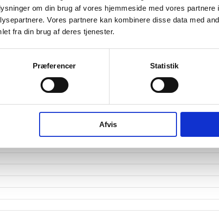
oplysninger om din brug af vores hjemmeside med vores partnere i
tetsgrad
3
ysepartnere. Vores partnere kan kombinere disse data med andr
ingsgrad
et fra din brug af deres tjenester.
dsgrad
Præferencer
Statistik
vervsstyrelsens regnskabs-API. eStatistik henviser til Erhvervsstyrelsen ved eventuelle 
rne i PDF.
Afvis