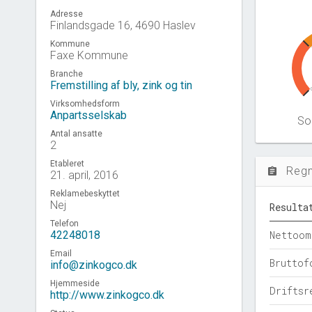
Adresse
Finlandsgade 16, 4690 Haslev
Kommune
Faxe Kommune
Branche
Fremstilling af bly, zink og tin
Virksomhedsform
Anpartsselskab
Sol
Antal ansatte
2
Etableret
Reg
assignment
21. april, 2016
Reklamebeskyttet
Nej
Resulta
Telefon
42248018
Nettoom
Email
Bruttof
info@zinkogco.dk
Hjemmeside
Driftsr
http://www.zinkogco.dk