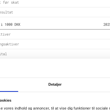
t før skat
esultat
 i 1000 DKK
202
ktiver
ngsaktiver
ital
e forpligtelser
rpligtelser
alance
Detaljer
l i %
202
ookies
etsgrad
se vores indhold og annoncer, til at vise dig funktioner til sociale