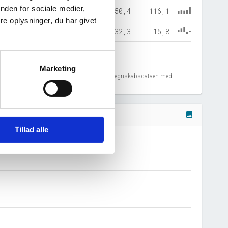
nden for sociale medier,
04,3
153,8
138,2
150,4
116,1
e oplysninger, du har givet
10,8
-17,8
42,0
32,3
15,8
-
-
-
-
-
Marketing
fejlregistreringer. Vi anbefaler at krydstjekke regnskabsdataen med
image
Tillad alle