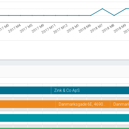
2017 M4
2018 M1
2017 M11
201
2017 M5
2018 M8
17 M3
2018 M6
2017 M12
2017 M9
2018 M9
2018 M7
Zink & Co ApS
Danmarksgade 6E, 4690…
Danmar