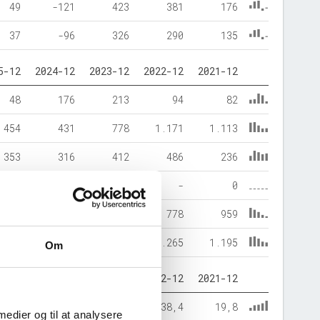
49
-121
423
381
176
37
-96
326
290
135
5-12
2024-12
2023-12
2022-12
2021-12
48
176
213
94
82
454
431
778
1.171
1.113
353
316
412
486
236
0
11
17
-
0
149
280
563
778
959
503
607
991
1.265
1.195
Om
5-12
2024-12
2023-12
2022-12
2021-12
70,3
52,1
41,6
38,4
19,8
 medier og til at analysere