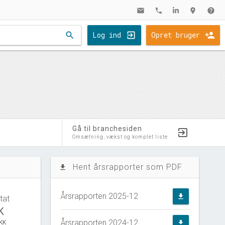
mail
phone
location_on
help
search
Log ind
Opret bruger
Gå til branchesiden
Omsætning, vækst og komplet liste
Hent årsrapporter som PDF
file_download
Årsrapporten 2025-12
file_download
tat
K
Årsrapporten 2024-12
DKK
file_download