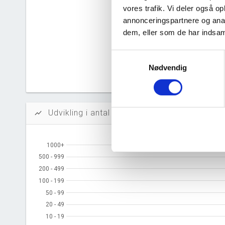
vores trafik. Vi deler også 
Likvidi
annonceringspartnere og anal
Afkastn
dem, eller som de har indsaml
Oversku
Samtykkevalg
Nødvendig
Tal fra erh
årsrapporte
Udvikling i antal ansatte
show_chart
1000+
1000+
500 - 999
500 - 999
200 - 499
200 - 499
100 - 199
100 - 199
50 - 99
50 - 99
20 - 49
20 - 49
10 - 19
10 - 19