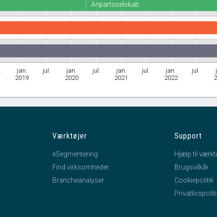
Anpartsselskab
.
jan.
jul.
jan.
jul.
jan.
jul.
jan.
jul.
2019
2020
2021
2022
Værktøjer
Support
eSegmentering
Hjælp til værkt
Find virksomheder
Brugsvilkår
Brancheanalyser
Cookiepolitik
Privatlivspolit