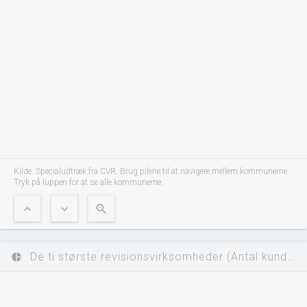
Kilde: Specialudtræk fra CVR. Brug pilene til at navigere mellem kommunerne.
Tryk på luppen for at se alle kommunerne.
expand_less
expand_more
zoom_out
De ti største revisionsvirksomheder (Antal kunder)
pie_chart