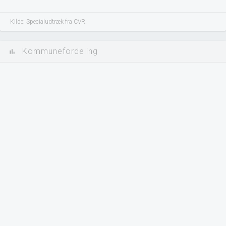
Kilde: Specialudtræk fra CVR.
Kommunefordeling
bar_chart