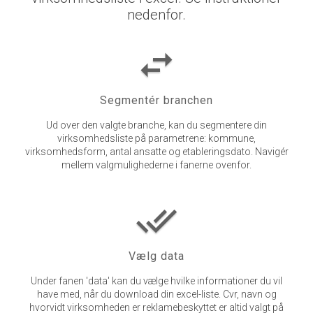
nedenfor.
swap_horiz
Segmentér branchen
Ud over den valgte branche, kan du segmentere din
virksomhedsliste på parametrene: kommune,
virksomhedsform, antal ansatte og etableringsdato. Navigér
mellem valgmulighederne i fanerne ovenfor.
done_all
Vælg data
Under fanen 'data' kan du vælge hvilke informationer du vil
have med, når du download din excel-liste. Cvr, navn og
hvorvidt virksomheden er reklamebeskyttet er altid valgt på