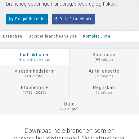
branchegrupperingen landbrug, skovbrug og fiskeri.
Del på linkedIn
Del på facebook
Branchen
Udvidet brancheanalyse
Komplet Liste
Instruktioner
Kommune
Hjælp til download
(
99
valgte)
Virksomhedsform
Antal ansatte
(
40
valgte)
(
12
valgte)
Etablering +
Regnskab
(
1735
-
2026
)
(
0
valgte)
Data
(
23
valgte)
Download hele branchen som en
virksomhedsliste i excel. Se instruktioner