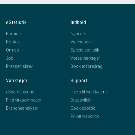
eStatistik
Indhold
Forside
Nyheder
Kontakt
Vidensbank
Om os
Specialstatistik
Job
Vores værktøjer
Pressen skrev
Book et foredrag
Værktøjer
Support
eSegmentering
Hjælp til værktøjerne
Find virksomheder
Brugsvilkår
Brancheanalyser
Cookiepolitik
Privatlivspolitik