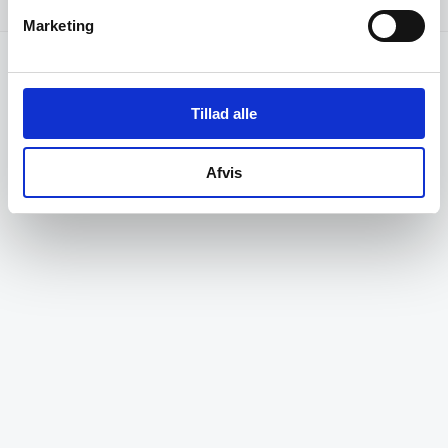
Fordeling af størrelser
bar_chart
Marketing
Tillad alle
Afvis