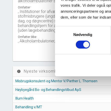
alkoholambulatorier se 86.22.00.
vores trafik. Vi deler også 
Omfatter
8
, Institutioner for afvænning af
annonceringspartnere og anal
stofmisbrugere (ungdomscentre,
dem, eller som de har indsaml
6
dag, og døgncentre) samt
behandlingshjem for alkoholikere
Samtykkevalg
4
(uden lægebehandling)
Nødvendig
Omfatter ikke
, Alkoholambulatorier, jf. 86.22.00
2
0
2
Nyeste virksomheder (stiftelse)
new_releases
Misbrugskonsulent-og Mentor V/Piether L. Thomsen
Høybyegård Bo- og Behandlingstilbud ApS
Illum Health
Behandling v/MT