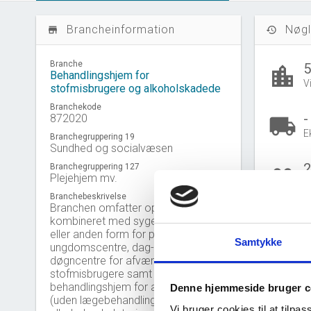
Brancheinformation
Nøgl
store_mall_directory
history
Branche
location_city
Behandlingshjem for
V
stofmisbrugere og alkoholskadede
Branchekode
-
872020
local_shipping
E
Branchegruppering 19
Sundhed og socialvæsen
2
Branchegruppering 127
people_outline
Plejehjem mv.
B
Branchebeskrivelse
Branchen omfatter ophold
1
kombineret med sygepleje, tilsyn
eller anden form for pleje på fx
B
Samtykke
ungdomscentre, dag- og
Gå til
U
døgncentre for afvænning af
stofmisbrugere samt
behandlingshjem for alkoholikere
Denne hjemmeside bruger c
(uden lægebehandling). For
Nye 
bar_chart
Vi bruger cookies til at tilpas