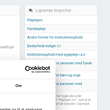
Lignende brancher
question_answer
Plejehjem
Familiepleje
Andre former for institutionsophold
Beskyttede boliger o.l.
skæftiget
Institutionsophold med sygepleje i.a.n.
Døgninstitutioner for personer med fysisk
anchen
handicap
Døgninstitutioner for børn og unge
nchen
Døgninstitutioner for personer med
Om
psykiske handicap
Disse lignende brancher ligger alle under
branchegrupperingen "Plejehjem mv.", som er én
af 127 grupperinger af alle brancher i Danmark.
 medier og til at analysere