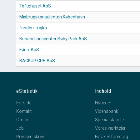
Toftehuset ApS
Misbrugskonsulenten København
fonden Trojka
Behandlingscenter Søby Park ApS
Fønix ApS
BACKUP CPH ApS
eStatistik
Indhold
Forside
Nyheder
Kontakt
Vidensbank
Om os
Specialstatistik
Job
Vores værktøjer
Pressen skrev
Book et foredrag