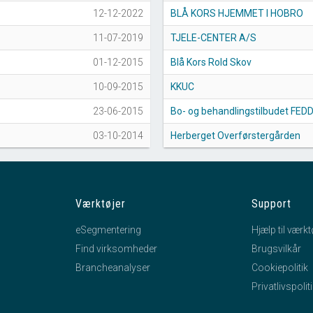
12-12-2022
BLÅ KORS HJEMMET I HOBRO
11-07-2019
TJELE-CENTER A/S
01-12-2015
Blå Kors Rold Skov
10-09-2015
KKUC
23-06-2015
Bo- og behandlingstilbudet FED
03-10-2014
Herberget Overførstergården
Værktøjer
Support
eSegmentering
Hjælp til værkt
Find virksomheder
Brugsvilkår
Brancheanalyser
Cookiepolitik
Privatlivspolit