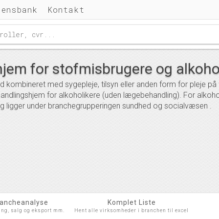
densbank
Kontakt
jem for stofmisbrugere og alkoh
 kombineret med sygepleje, tilsyn eller anden form for pleje p
ndlingshjem for alkoholikere (uden lægebehandling). For alkoh
 ligger under branchegrupperingen sundhed og socialvæsen .
rancheanalyse
Komplet Liste
ing, salg og eksport mm.
Hent alle virksomheder i branchen til excel