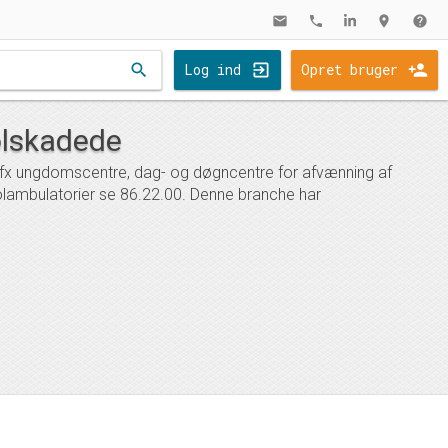
mail
phone
location_on
help
search
Log ind
Opret bruger
olskadede
å fx ungdomscentre, dag- og døgncentre for afvænning af
olambulatorier se 86.22.00. Denne branche har