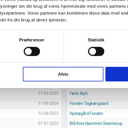
oplysninger om din brug af vores hjemmeside med vores partnere i
ysepartnere. Vores partnere kan kombinere disse data med andr
et fra din brug af deres tjenester.
Præferencer
Statistik
016
2017
2018
2019
2020
2021
2022
2023
2024
202
Afvis
Største virksomheder
stars
17-03-2025
Fønix ApS
11-09-2024
Fonden Tagkærgaard
12-08-2023
Hjulsøgård Fonden
07-07-2023
Blå Kors Hjemmet Skannerup