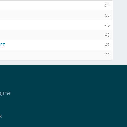
56
56
48
43
DET
42
33
øjerne
ik