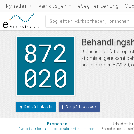
Nyheder
Værktøjer
eSegmentering
Vi
872
Behandlingsh
Branchen omfatter ophold
stofmisbrugere samt beha
020
branchekoden 872020, og
Del på linkedIn
Del på facebook
Branchen
Udvidet b
Overblik, information og udvalgte virksomheder
Branchespecialiser