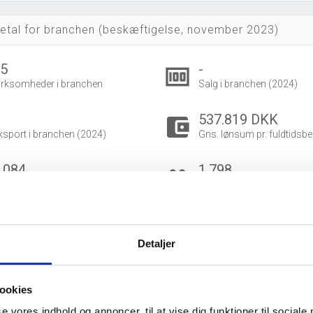
etal for branchen (beskæftigelse, november 2023)
55
-
money
irksomheder i branchen
Salg i branchen (2024)
537.819 DKK
account_balance_wallet
ksport i branchen (2024)
Gns. lønsum pr. fuldtidsbe
.084
1.798
group
eskæftigede i branchen
Fuldtidsbeskæftigede i br
.410
674
eskæftigede kvinder i branchen
Beskæftigede mænd i bra
Detaljer
dvidet brancheanalyse
for historiske data.
ookies
og ophørte virksomheder pr. år
se vores indhold og annoncer, til at vise dig funktioner til sociale