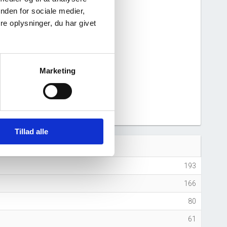
nden for sociale medier,
e oplysninger, du har givet
Marketing
5
2026
Tillad alle
 (antal ansatte)
193
166
80
61