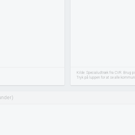
Kilde: Specialudtræk fra CVR. Brug p
Tryk på luppen for at se alle kommun
under)