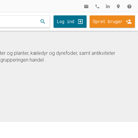
mail
phone
location_on
help
search
Log ind
Opret bruger
er og planter, kæledyr og dyrefoder, samt antikviteter
grupperingen handel .