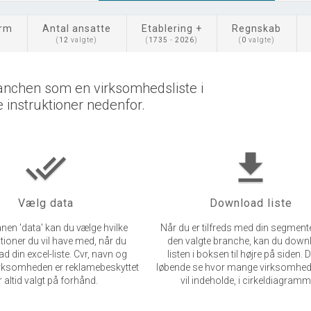
orm
Antal ansatte
Etablering +
Regnskab
(
12
valgte)
(
1735
-
2026
)
(
0
valgte)
anchen som en virksomhedsliste i
e instruktioner nedenfor.
done_all
get_app
Vælg data
Download liste
nen 'data' kan du vælge hvilke
Når du er tilfreds med din segment
tioner du vil have med, når du
den valgte branche, kan du dow
 din excel-liste. Cvr, navn og
listen i boksen til højre på siden. 
irksomheden er reklamebeskyttet
løbende se hvor mange virksomhede
r altid valgt på forhånd.
vil indeholde, i cirkeldiagramm