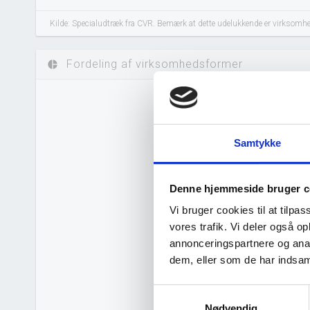
Kilde: Specialudtræk fra CVR. Bemærk at dette udelukkende er virksomhed
Fordeling af virksomhedsformer
pie_chart
Samtykke
Denne hjemmeside bruger c
Vi bruger cookies til at tilpas
vores trafik. Vi deler også 
annonceringspartnere og anal
dem, eller som de har indsaml
Samtykkevalg
Nødvendig