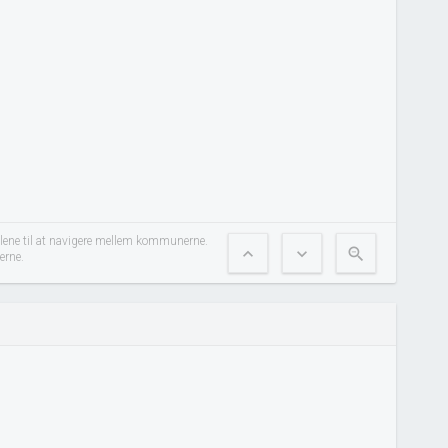
ilene til at navigere mellem kommunerne.
expand_less
expand_more
zoom_out
erne.