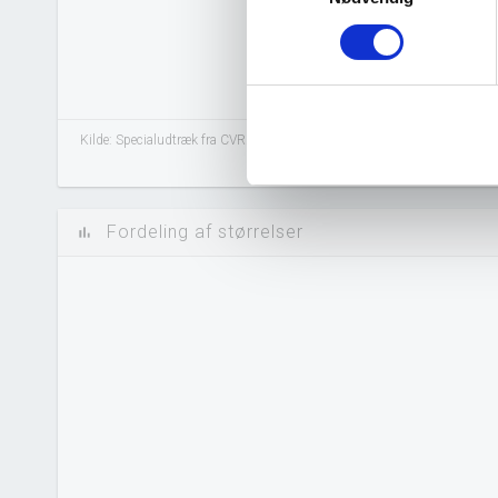
Kilde: Specialudtræk fra CVR.
Fordeling af størrelser
bar_chart