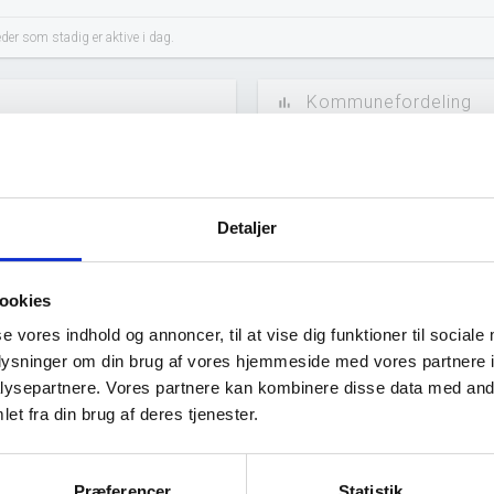
er som stadig er aktive i dag.
Kommunefordeling
bar_chart
Detaljer
ookies
se vores indhold og annoncer, til at vise dig funktioner til sociale
oplysninger om din brug af vores hjemmeside med vores partnere i
ysepartnere. Vores partnere kan kombinere disse data med andr
et fra din brug af deres tjenester.
Præferencer
Statistik