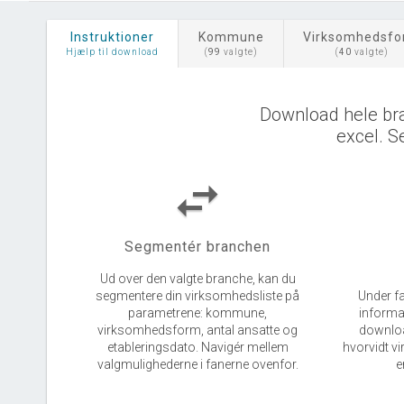
Instruktioner
Kommune
Virksomhedsf
Hjælp til download
(
99
valgte)
(
40
valgte)
Download hele br
excel. S
swap_horiz
Segmentér branchen
Ud over den valgte branche, kan du
segmentere din virksomhedsliste på
Under fa
parametrene: kommune,
informa
virksomhedsform, antal ansatte og
download
etableringsdato. Navigér mellem
hvorvidt v
valgmulighederne i fanerne ovenfor.
e