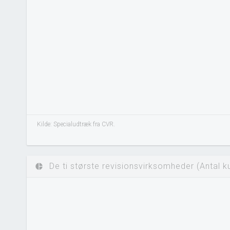
Kilde: Specialudtræk fra CVR.
De ti største revisionsvirksomheder (Antal k
pie_chart