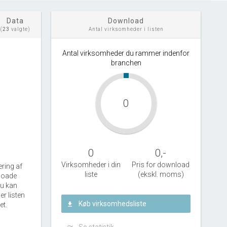
Data
Download
(
23
valgte)
Antal virksomheder i listen
Antal virksomheder du rammer indenfor
branchen
0
0
0
,-
Virksomheder i din
Pris for download
ering af
liste
(ekskl. moms)
nloade
Du kan
r listen
Køb virksomhedsliste
et.