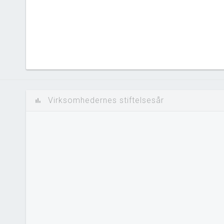
Virksomhedernes stiftelsesår
bar_chart