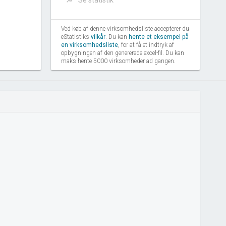
Se statistik
Ved køb af denne virksomhedsliste accepterer du
eStatistiks
vilkår
. Du kan
hente et eksempel på
en virksomhedsliste
, for at få et indtryk af
opbygningen af den genererede excel-fil. Du kan
maks hente 5000 virksomheder ad gangen.