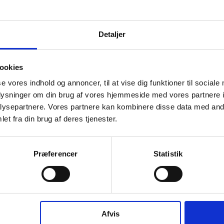
Detaljer
ookies
og ophørte virksomheder pr. år
se vores indhold og annoncer, til at vise dig funktioner til sociale
oplysninger om din brug af vores hjemmeside med vores partnere i
ysepartnere. Vores partnere kan kombinere disse data med andr
et fra din brug af deres tjenester.
Præferencer
Statistik
016
2017
2018
2019
2020
2021
2022
2023
2024
202
Afvis