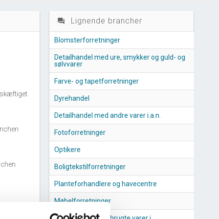
Lignende brancher
question_answer
Blomsterforretninger
Detailhandel med ure, smykker og guld- og
sølvvarer
Farve- og tapetforretninger
skæftiget
Dyrehandel
Detailhandel med andre varer i.a.n.
anchen
Fotoforretninger
Optikere
nchen
Boligtekstilforretninger
Planteforhandlere og havecentre
Møbelforretninger
Detailhandel med brugte varer i