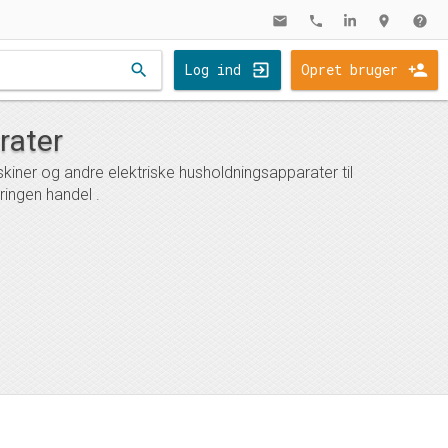
mail
phone
location_on
help
search
Log ind
Opret bruger
rater
kiner og andre elektriske husholdningsapparater til
ingen handel .