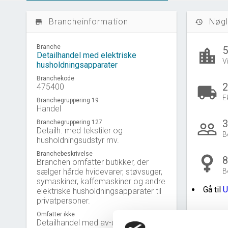
Brancheinformation
Nøgl
store_mall_directory
history
Branche
location_city
Detailhandel med elektriske
V
husholdningsapparater
Branchekode
2
475400
local_shipping
E
Branchegruppering 19
Handel
3
Branchegruppering 127
people_outline
Detailh. med tekstiler og
B
husholdningsudstyr mv.
Branchebeskrivelse
Branchen omfatter butikker, der
sælger hårde hvidevarer, støvsuger,
B
symaskiner, kaffemaskiner og andre
Gå til
U
elektriske husholdningsapparater til
privatpersoner.
Omfatter ikke
Detailhandel med av-udstyr, jf. 47.43