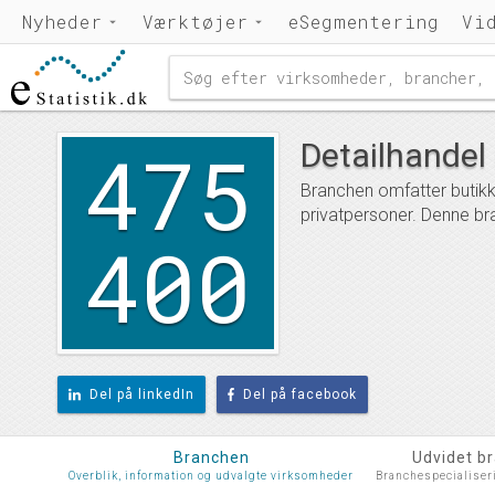
Nyheder
Værktøjer
eSegmentering
Vi
475
Detailhandel
Branchen omfatter butikke
privatpersoner. Denne br
400
Del på linkedIn
Del på facebook
Branchen
Udvidet b
Overblik, information og udvalgte virksomheder
Branchespecialiser