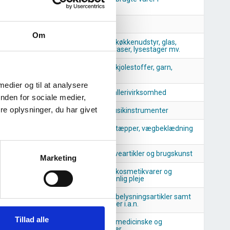
forretninger
Apoteker
Om
Detailhandel med køkkenudstyr, glas,
porcelæn, bestik, vaser, lysestager mv.
Detailhandel med kjolestoffer, garn,
broderier mv.
 medier og til at analysere
Kunsthandel og gallerivirksomhed
nden for sociale medier,
e oplysninger, du har givet
Forhandlere af musikinstrumenter
Detailhandel med tæpper, vægbeklædning
og gulvbelægning
Forhandlere af gaveartikler og brugskunst
Marketing
Detailhandel med kosmetikvarer og
produkter til personlig pleje
Detailhandel med belysningsartikler samt
5
2026
husholdningsartikler i.a.n.
Tillad alle
Detailhandel med medicinske og
ortopædiske artikler