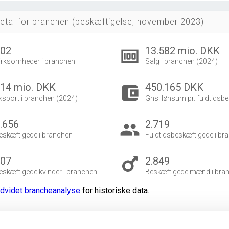
etal for branchen (beskæftigelse, november 2023)
502
13.582 mio. DKK
money
irksomheder i branchen
Salg i branchen (2024)
14 mio. DKK
450.165 DKK
account_balance_wallet
ksport i branchen (2024)
Gns. lønsum pr. fuldtidsbe
.656
2.719
group
eskæftigede i branchen
Fuldtidsbeskæftigede i br
807
2.849
eskæftigede kvinder i branchen
Beskæftigede mænd i bra
dvidet brancheanalyse
for historiske data.