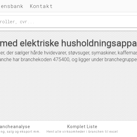
densbank
Kontakt
 med elektriske husholdningsappa
r, der sælger hårde hvidevarer, støvsuger, symaskiner, kaffemas
anche har branchekoden 475400, og ligger under branchegrupper
rancheanalyse
Komplet Liste
ing, salg og eksport mm.
Hent alle virksomheder i branchen til excel