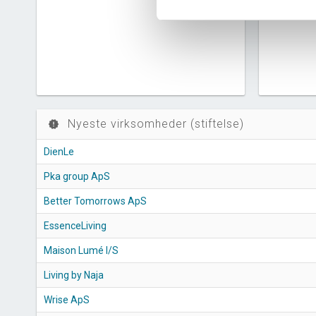
Nyeste virksomheder (stiftelse)
new_releases
DienLe
Pka group ApS
Better Tomorrows ApS
EssenceLiving
Maison Lumé I/S
Living by Naja
Wrise ApS