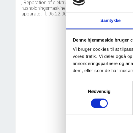
, Reparation af elektriske
husholdningsmaskiner og -
apparater, jf. 95.22.00
Samtykke
Denne hjemmeside bruger c
Nye 
bar_chart
Vi bruger cookies til at tilpas
vores trafik. Vi deler også 
100
annonceringspartnere og anal
dem, eller som de har indsaml
75
Samtykkevalg
50
Nødvendig
25
0
2