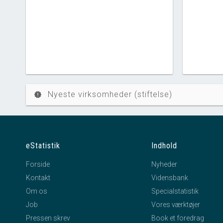
Nyeste virksomheder (stiftelse)
new_releases
eStatistik
Indhold
Forside
Nyheder
Kontakt
Vidensbank
Om os
Specialstatistik
Job
Vores værktøjer
Pressen skrev
Book et foredrag