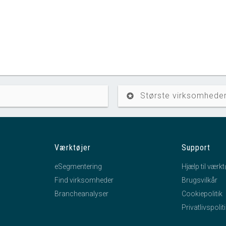
Største virksomheder
stars
Værktøjer
Support
eSegmentering
Hjælp til værkt
Find virksomheder
Brugsvilkår
Brancheanalyser
Cookiepolitik
Privatlivspolit