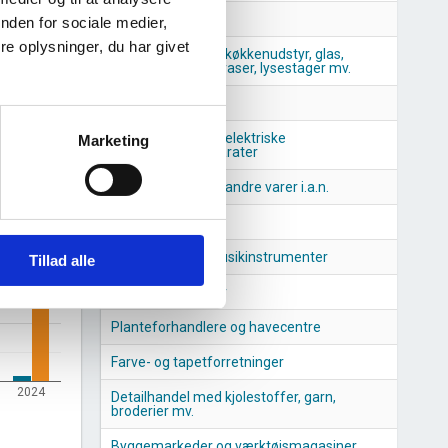
Apoteker
nden for sociale medier,
e oplysninger, du har givet
Detailhandel med køkkenudstyr, glas,
porcelæn, bestik, vaser, lysestager mv.
Optikere
Detailhandel med elektriske
Marketing
husholdningsapparater
Detailhandel med andre varer i.a.n.
Dyrehandel
Forhandlere af musikinstrumenter
Tillad alle
Møbelforretninger
Planteforhandlere og havecentre
Farve- og tapetforretninger
2024
Detailhandel med kjolestoffer, garn,
broderier mv.
Byggemarkeder og værktøjsmagasiner