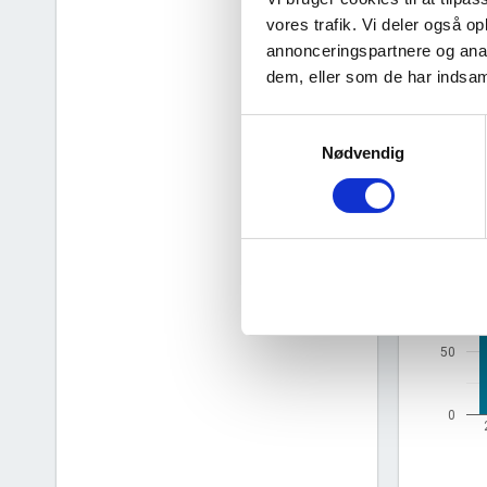
vores trafik. Vi deler også 
annonceringspartnere og anal
dem, eller som de har indsaml
Samtykkevalg
Nødvendig
Nye 
bar_chart
150
100
50
0