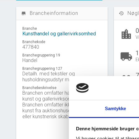
Brancheinformation
Nøgl
store_mall_directory
history
Branche
location_city
Kunsthandel og gallerivirksomhed
V
Branchekode
477840
1
local_shipping
Branchegruppering 19
E
Handel
Branchegruppering 127
Detailh. med tekstiler og
people_outline
husholdningsudstyr mv.
B
Branchebeskrivelse
Branchen omfatter handel med
kunst og gallerivirksomhed.
Branchen omfatter ikke handel med
B
Samtykke
kunst fra auktionshuse jf. 46.18.00
Gå til
U
eller kunstnerisk skaben jf. 90.03.00.
Denne hjemmeside bruger c
Vi bruger cookies til at tilpas