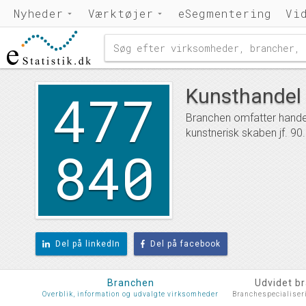
Nyheder
Værktøjer
eSegmentering
Vi
477
Kunsthandel 
Branchen omfatter handel
kunstnerisk skaben jf. 9
840
Del på linkedIn
Del på facebook
Branchen
Udvidet b
Overblik, information og udvalgte virksomheder
Branchespecialiser