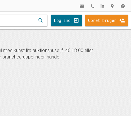
mail
phone
location_on
help
search
Log ind
Opret bruger
med kunst fra auktionshuse jf. 46.18.00 eller
r branchegrupperingen handel .