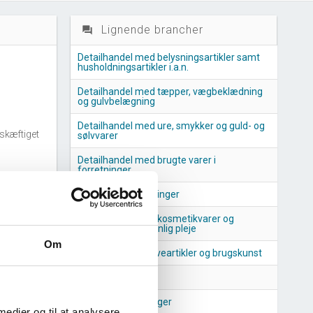
Lignende brancher
question_answer
Detailhandel med belysningsartikler samt
husholdningsartikler i.a.n.
Detailhandel med tæpper, vægbeklædning
og gulvbelægning
Detailhandel med ure, smykker og guld- og
skæftiget
sølvvarer
Detailhandel med brugte varer i
forretninger
anchen
Boligtekstilforretninger
Detailhandel med kosmetikvarer og
produkter til personlig pleje
nchen
Om
Forhandlere af gaveartikler og brugskunst
Fotoforretninger
Blomsterforretninger
 medier og til at analysere