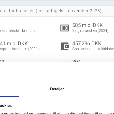
etal for branchen (beskæftigelse, november 2023)
0
585 mio. DKK
money
irksomheder i branchen
Salg i branchen (2024)
41 mio. DKK
457.236 DKK
account_balance_wallet
ksport i branchen (2024)
Gns. lønsum pr. fuldtidsbe
720
304
group
eskæftigede i branchen
Fuldtidsbeskæftigede i br
386
334
eskæftigede kvinder i branchen
Beskæftigede mænd i bra
Detaljer
dvidet brancheanalyse
for historiske data.
ookies
se vores indhold og annoncer, til at vise dig funktioner til sociale