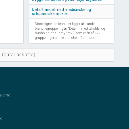
Detailhandel med medicinske og
ortopædiske artikler
Disse lignende brancher ligger alle under
branchegrupperingen "Detailh. med tekstiler og
husholdningsudstyr mv.", som er én af 127
grupperinger af alle brancher i Danmark.
 (antal ansatte)
øjerne
ik