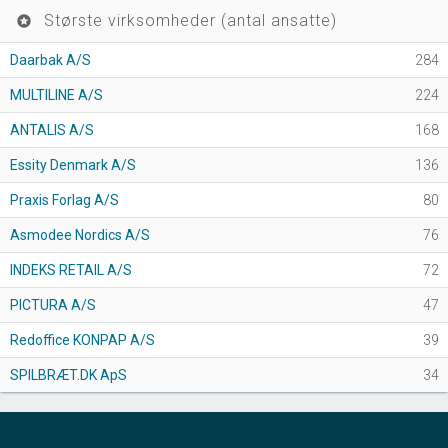
Største virksomheder (antal ansatte)
stars
Daarbak A/S
284
MULTILINE A/S
224
ANTALIS A/S
168
Essity Denmark A/S
136
Praxis Forlag A/S
80
Asmodee Nordics A/S
76
INDEKS RETAIL A/S
72
PICTURA A/S
47
Redoffice KONPAP A/S
39
SPILBRÆT.DK ApS
34