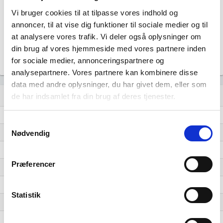
Vi bruger cookies til at tilpasse vores indhold og
annoncer, til at vise dig funktioner til sociale medier og til
10
at analysere vores trafik. Vi deler også oplysninger om
din brug af vores hjemmeside med vores partnere inden
0
for sociale medier, annonceringspartnere og
…
…
…
…
…
…
…
…
…
…
…
analysepartnere. Vores partnere kan kombinere disse
data med andre oplysninger, du har givet dem, eller som
Lignende brancher
question_answer
de har indsamlet fra din brug af deres tjenester.
Engroshandel med parfumerivarer og kosmetik
Samtykkevalg
Engroshandel med elektriske husholdningsartikler
Nødvendig
Engroshandel med porcelæns- og glasvarer
Præferencer
Engroshandel med ure, smykker og guld- og sølvvarer
Engroshandel med tekstiler
Statistik
Engroshandel med indspillede videoer, cd'er, dvd'er mv.
Engroshandel med radio og tv mv.