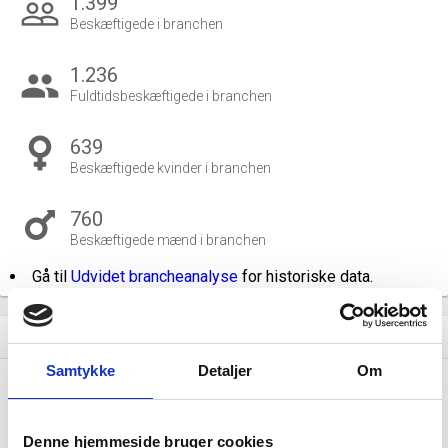
1.399
people_outline
Beskæftigede i branchen
1.236
group
Fuldtidsbeskæftigede i branchen
639
Beskæftigede kvinder i branchen
760
Beskæftigede mænd i branchen
Gå til
Udvidet brancheanalyse
for historiske data.
Nye og ophørte virksomheder pr. år
bar_chart
Samtykke
Detaljer
Om
30
Denne hjemmeside bruger cookies
20