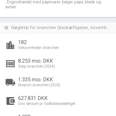
, Engroshandel med papirvarer, bøger, papir, blade og
aviser
Nøgletal for branchen (beskæftigelse, november 2023)
history
182
location_city
Virksomheder i branchen
8.253 mio. DKK
money
Salg i branchen (2024)
1.335 mio. DKK
local_shipping
Eksport i branchen (2024)
627.831 DKK
account_balance_wallet
Gns. lønsum pr. fuldtidsbeskæftiget