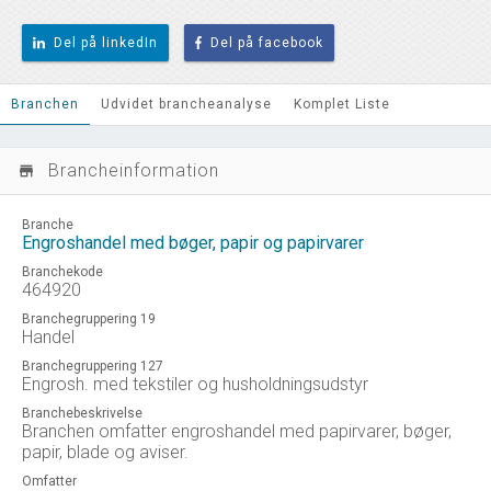
Del på linkedIn
Del på facebook
Branchen
Udvidet brancheanalyse
Komplet Liste
Brancheinformation
store_mall_directory
Branche
Engroshandel med bøger, papir og papirvarer
Branchekode
464920
Branchegruppering 19
Handel
Branchegruppering 127
Engrosh. med tekstiler og husholdningsudstyr
Branchebeskrivelse
Branchen omfatter engroshandel med papirvarer, bøger,
papir, blade og aviser.
Omfatter