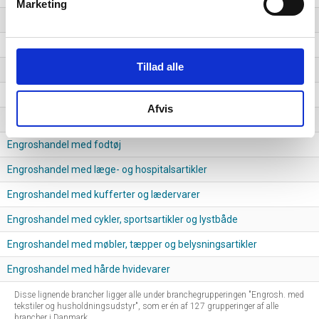
Marketing
Engroshandel med medicinalvarer og sygeplejeartikler
Engroshandel med beklædning
Tillad alle
Engroshandel med fotografiske og optiske artikler
Engroshandel med rengøringsmidler
Afvis
Engroshandel med andre husholdningsartikler
Engroshandel med fodtøj
Engroshandel med læge- og hospitalsartikler
Engroshandel med kufferter og lædervarer
Engroshandel med cykler, sportsartikler og lystbåde
Engroshandel med møbler, tæpper og belysningsartikler
Engroshandel med hårde hvidevarer
Disse lignende brancher ligger alle under branchegrupperingen "Engrosh. med
tekstiler og husholdningsudstyr", som er én af 127 grupperinger af alle
brancher i Danmark.