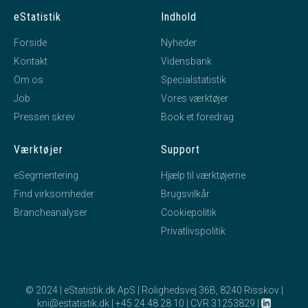
eStatistik
Indhold
Forside
Nyheder
Kontakt
Vidensbank
Om os
Specialstatistik
Job
Vores værktøjer
Pressen skrev
Book et foredrag
Værktøjer
Support
eSegmentering
Hjælp til værktøjerne
Find virksomheder
Brugsvilkår
Brancheanalyser
Cookiepolitik
Privatlivspolitik
© 2024 | eStatistik.dk ApS | Rolighedsvej 36B, 8240 Risskov |
kni@estatistik.dk
|
+45 24 48 28 10
|
CVR 31253829
|