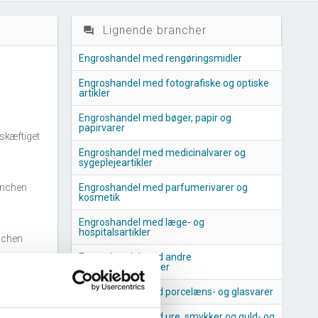
Lignende brancher
question_answer
Engroshandel med rengøringsmidler
Engroshandel med fotografiske og optiske
artikler
Engroshandel med bøger, papir og
papirvarer
skæftiget
Engroshandel med medicinalvarer og
sygeplejeartikler
anchen
Engroshandel med parfumerivarer og
kosmetik
Engroshandel med læge- og
hospitalsartikler
nchen
Engroshandel med andre
husholdningsartikler
Engroshandel med porcelæns- og glasvarer
Engroshandel med ure, smykker og guld- og