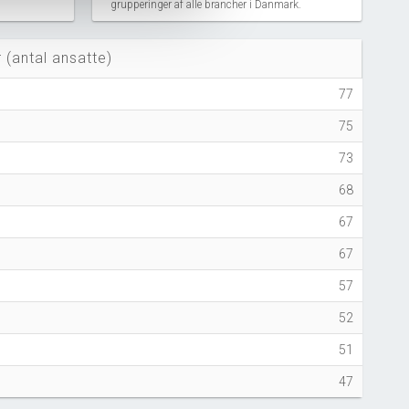
grupperinger af alle brancher i Danmark.
 (antal ansatte)
77
75
73
68
67
67
57
52
51
47