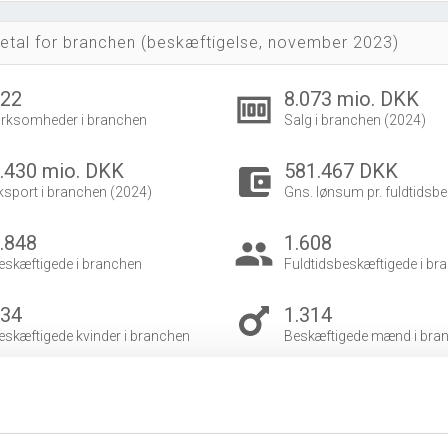
etal for branchen (beskæftigelse, november 2023)
422
8.073 mio. DKK
money
irksomheder i branchen
Salg i branchen (2024)
.430 mio. DKK
581.467 DKK
account_balance_wallet
ksport i branchen (2024)
Gns. lønsum pr. fuldtidsbe
.848
1.608
group
eskæftigede i branchen
Fuldtidsbeskæftigede i br
534
1.314
eskæftigede kvinder i branchen
Beskæftigede mænd i bra
dvidet brancheanalyse
for historiske data.