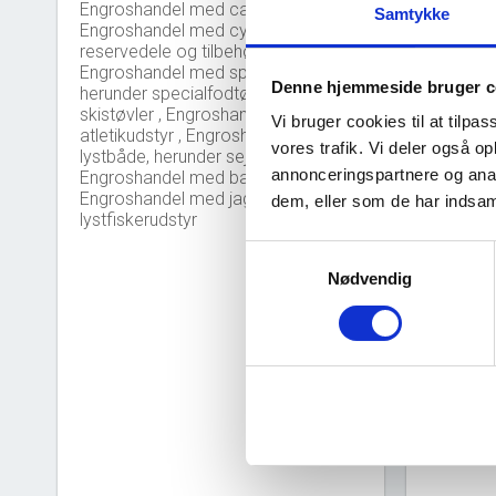
Engroshandel med campingudstyr ,
Samtykke
Engroshandel med cykler og
reservedele og tilbehør hertil ,
Engroshandel med sportsudstyr,
Denne hjemmeside bruger c
herunder specialfodtøj som
Nye 
bar_chart
skistøvler , Engroshandel med
Vi bruger cookies til at tilpas
atletikudstyr , Engroshandel med
vores trafik. Vi deler også 
lystbåde, herunder sejl ,
60
annonceringspartnere og anal
Engroshandel med barnevogne ,
Engroshandel med jagt, og
dem, eller som de har indsaml
lystfiskerudstyr
40
Samtykkevalg
Nødvendig
20
0
2