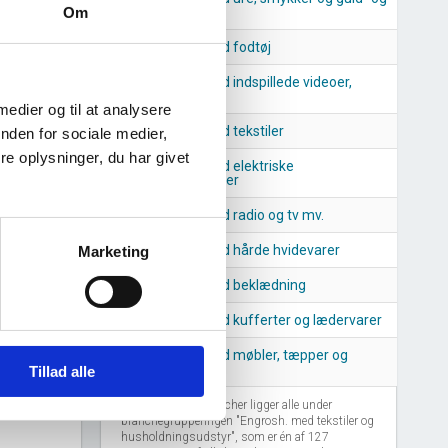
sølvvarer
Om
Engroshandel med fodtøj
Engroshandel med indspillede videoer,
cd'er, dvd'er mv.
 medier og til at analysere
Engroshandel med tekstiler
nden for sociale medier,
e oplysninger, du har givet
Engroshandel med elektriske
husholdningsartikler
Engroshandel med radio og tv mv.
Engroshandel med hårde hvidevarer
Marketing
Engroshandel med beklædning
Engroshandel med kufferter og lædervarer
5
2026
Engroshandel med møbler, tæpper og
belysningsartikler
Tillad alle
Disse lignende brancher ligger alle under
branchegrupperingen "Engrosh. med tekstiler og
husholdningsudstyr", som er én af 127