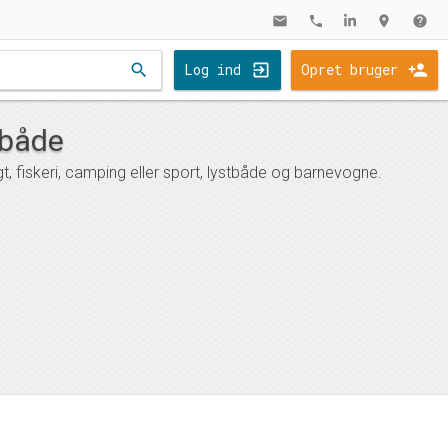
mail
phone
location_on
help
search
Log ind
Opret bruger
tbåde
gt, fiskeri, camping eller sport, lystbåde og barnevogne.