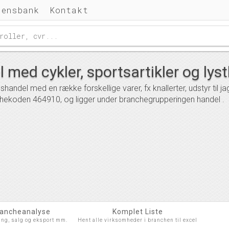
densbank
Kontakt
med cykler, sportsartikler og lys
andel med en række forskellige varer, fx knallerter, udstyr til ja
hekoden 464910, og ligger under branchegrupperingen handel .
rancheanalyse
Komplet Liste
ing, salg og eksport mm.
Hent alle virksomheder i branchen til excel