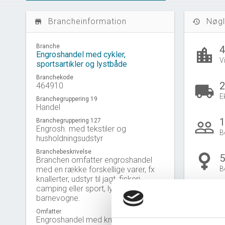
Brancheinformation
Nøgl
store_mall_directory
history
Branche
location_city
Engroshandel med cykler,
V
sportsartikler og lystbåde
Branchekode
2
464910
local_shipping
E
Branchegruppering 19
Handel
1
Branchegruppering 127
people_outline
Engrosh. med tekstiler og
B
husholdningsudstyr
Branchebeskrivelse
Branchen omfatter engroshandel
med en række forskellige varer, fx
B
knallerter, udstyr til jagt, fiskeri,
Gå til
U
camping eller sport, lystbåde og
barnevogne.
Omfatter
Engroshandel med knallerter ,