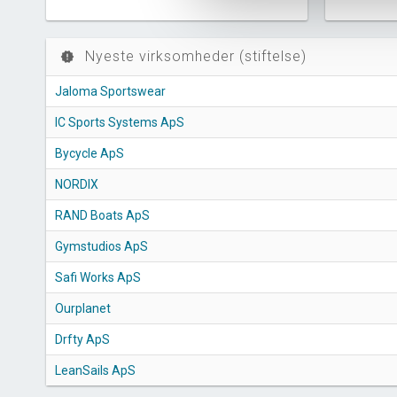
Nyeste virksomheder (stiftelse)
new_releases
Jaloma Sportswear
IC Sports Systems ApS
Bycycle ApS
NORDIX
RAND Boats ApS
Gymstudios ApS
Safi Works ApS
Ourplanet
Drfty ApS
LeanSails ApS