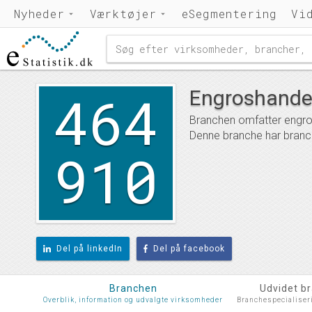
Nyheder
Værktøjer
eSegmentering
Vi
464
Engroshandel 
Branchen omfatter engrosh
Denne branche har branc
910
Del på linkedIn
Del på facebook
Branchen
Udvidet b
Overblik, information og udvalgte virksomheder
Branchespecialiser