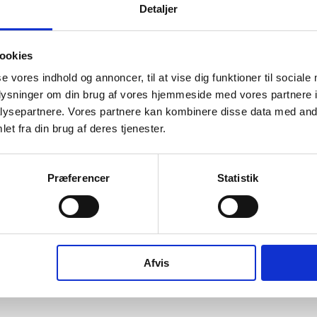
Detaljer
ookies
og ophørte virksomheder pr. år
se vores indhold og annoncer, til at vise dig funktioner til sociale
oplysninger om din brug af vores hjemmeside med vores partnere i
ysepartnere. Vores partnere kan kombinere disse data med andr
et fra din brug af deres tjenester.
Præferencer
Statistik
016
2017
2018
2019
2020
2021
2022
2023
2024
202
Afvis