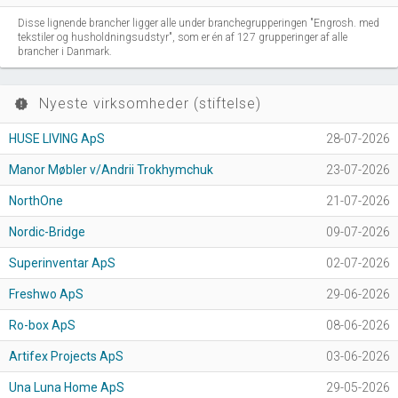
Disse lignende brancher ligger alle under branchegrupperingen "Engrosh. med
tekstiler og husholdningsudstyr", som er én af 127 grupperinger af alle
brancher i Danmark.
Nyeste virksomheder (stiftelse)
new_releases
HUSE LIVING ApS
28-07-2026
Manor Møbler v/Andrii Trokhymchuk
23-07-2026
NorthOne
21-07-2026
Nordic-Bridge
09-07-2026
Superinventar ApS
02-07-2026
Freshwo ApS
29-06-2026
Ro-box ApS
08-06-2026
Artifex Projects ApS
03-06-2026
Una Luna Home ApS
29-05-2026