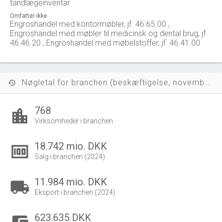
tandlægeinventar.
Omfatter ikke
Engroshandel med kontormøbler, jf. 46.65.00 ,
Engroshandel med møbler til medicinsk og dental brug, jf.
46.46.20 , Engroshandel med møbelstoffer, jf. 46.41.00
Nøgletal for branchen (beskæftigelse, november 2023)
history
768
location_city
Virksomheder i branchen
18.742 mio. DKK
money
Salg i branchen (2024)
11.984 mio. DKK
local_shipping
Eksport i branchen (2024)
623.635 DKK