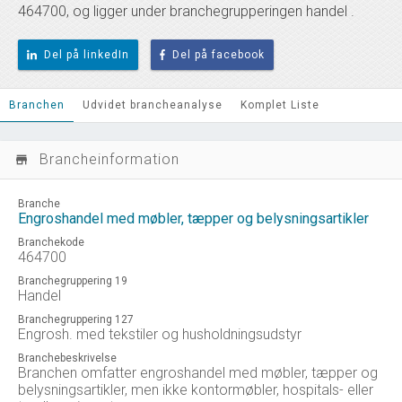
464700, og ligger under branchegrupperingen handel .
Del på linkedIn
Del på facebook
Branchen
Udvidet brancheanalyse
Komplet Liste
Brancheinformation
store_mall_directory
Branche
Engroshandel med møbler, tæpper og belysningsartikler
Branchekode
464700
Branchegruppering 19
Handel
Branchegruppering 127
Engrosh. med tekstiler og husholdningsudstyr
Branchebeskrivelse
Branchen omfatter engroshandel med møbler, tæpper og
belysningsartikler, men ikke kontormøbler, hospitals- eller