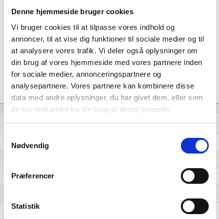
Denne hjemmeside bruger cookies
60
Vi bruger cookies til at tilpasse vores indhold og
annoncer, til at vise dig funktioner til sociale medier og til
40
at analysere vores trafik. Vi deler også oplysninger om
din brug af vores hjemmeside med vores partnere inden
20
for sociale medier, annonceringspartnere og
0
analysepartnere. Vores partnere kan kombinere disse
…
…
…
…
…
…
…
…
…
…
…
data med andre oplysninger, du har givet dem, eller som
de har indsamlet fra din brug af deres tjenester.
Lignende brancher
question_answer
Samtykkevalg
Engroshandel med rengøringsmidler
Nødvendig
Engroshandel med medicinalvarer og sygeplejeartikler
Præferencer
Engroshandel med elektriske husholdningsartikler
Engroshandel med fotografiske og optiske artikler
Statistik
Engroshandel med fodtøj