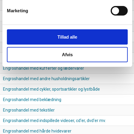
Engroshandel med radio og tv mv.
Marketing
Engroshandel med ure, smykker og guld- og sølvvarer
Engroshandel med parfumerivarer og kosmetik
Engroshandel med bøger, papir og papirvarer
Tillad alle
Engroshandel med porcelæns- og glasvarer
Afvis
Engroshandel med læge- og hospitalsartikler
Engroshandel med kufferter og lædervarer
Engroshandel med andre husholdningsartikler
Engroshandel med cykler, sportsartikler og lystbåde
Engroshandel med beklædning
Engroshandel med tekstiler
Engroshandel med indspillede videoer, cd'er, dvd'er mv.
Engroshandel med hårde hvidevarer