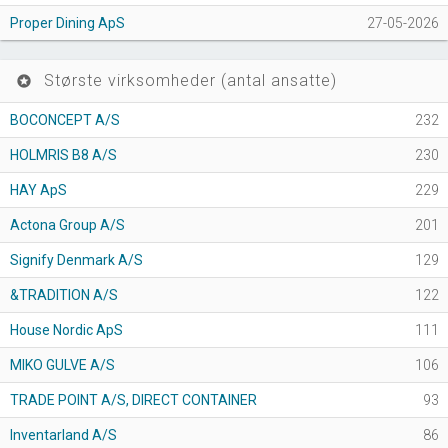
Proper Dining ApS
27-05-2026
Største virksomheder (antal ansatte)
stars
BOCONCEPT A/S
232
HOLMRIS B8 A/S
230
HAY ApS
229
Actona Group A/S
201
Signify Denmark A/S
129
&TRADITION A/S
122
House Nordic ApS
111
MIKO GULVE A/S
106
TRADE POINT A/S, DIRECT CONTAINER
93
Inventarland A/S
86