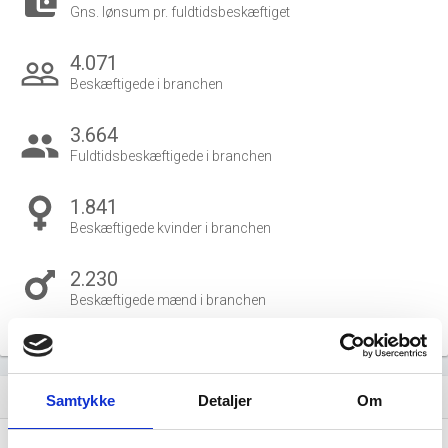
account_balance_wallet
Gns. lønsum pr. fuldtidsbeskæftiget
4.071
people_outline
Beskæftigede i branchen
3.664
group
Fuldtidsbeskæftigede i branchen
1.841
Beskæftigede kvinder i branchen
2.230
Beskæftigede mænd i branchen
Gå til
Udvidet brancheanalyse
for historiske data.
Nye og ophørte virksomheder pr. år
bar_chart
Samtykke
Detaljer
Om
80