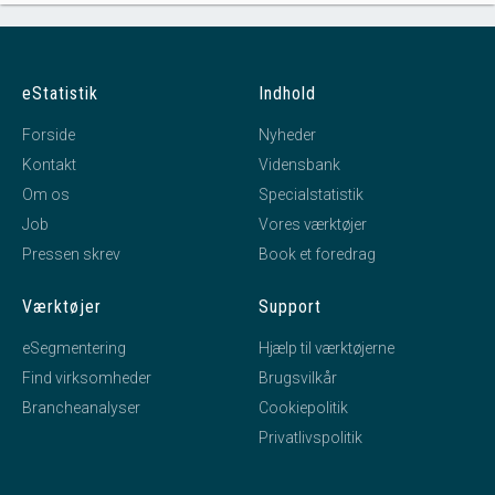
eStatistik
Indhold
Forside
Nyheder
Kontakt
Vidensbank
Om os
Specialstatistik
Job
Vores værktøjer
Pressen skrev
Book et foredrag
Værktøjer
Support
eSegmentering
Hjælp til værktøjerne
Find virksomheder
Brugsvilkår
Brancheanalyser
Cookiepolitik
Privatlivspolitik