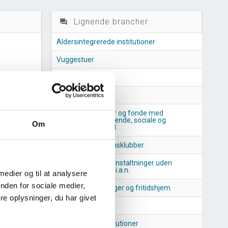
Lignende brancher
question_answer
Aldersintegrerede institutioner
Vuggestuer
Hjemmehjælp
Børnehaver
skæftiget
Foreninger, legater og fonde med
sygdomsbekæmpende, sociale og
Om
velgørende formål
anchen
Fritids- og ungdomsklubber
Andre sociale foranstaltninger uden
institutionsophold i.a.n.
nchen
 medier og til at analysere
nden for sociale medier,
Skolefritidsordninger og fritidshjem
e oplysninger, du har givet
Dagplejemødre
Revalideringsinstitutioner