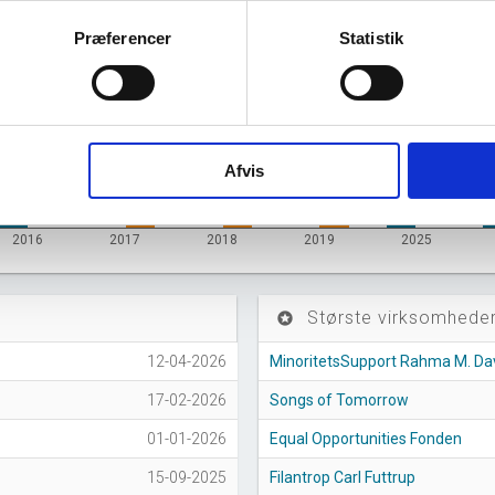
Præferencer
Statistik
Afvis
2016
2017
2018
2019
2025
Største virksomheder
stars
12-04-2026
MinoritetsSupport Rahma M. Da
17-02-2026
Songs of Tomorrow
01-01-2026
Equal Opportunities Fonden
15-09-2025
Filantrop Carl Futtrup