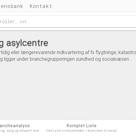
densbank
Kontakt
g asylcentre
idig eller længerevarende indkvartering af fx flygtninge, katast
 ligger under branchegrupperingen sundhed og socialvæsen .
rancheanalyse
Komplet Liste
ing, salg og eksport mm.
Hent alle virksomheder i branchen til excel