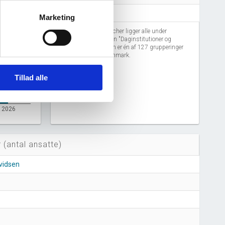
Dagcentre mv.
Marketing
Disse lignende brancher ligger alle under
branchegrupperingen "Daginstitutioner og
dagcentre mv. ", som er én af 127 grupperinger
af alle brancher i Danmark.
Tillad alle
2026
 (antal ansatte)
vidsen