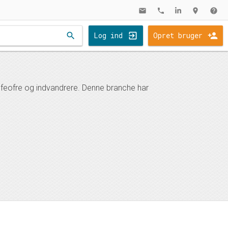
mail
phone
location_on
help
search
Log ind
Opret bruger
rofeofre og indvandrere. Denne branche har