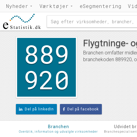
Nyheder
Værktøjer
eSegmentering
Vi
889
Flygtninge- o
Branchen omfatter midlert
branchekoden 889920, og
920
Del på linkedIn
Del på facebook
Branchen
Udvidet b
Overblik, information og udvalgte virksomheder
Branchespecialiser