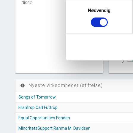
disse
Samtykkevalg
3
Nødvendig
2
1
0
Nyeste virksomheder (stiftelse)
new_releases
Songs of Tomorrow
Filantrop Carl Futtrup
Equal Opportunities Fonden
MinoritetsSupport Rahma M. Davidsen