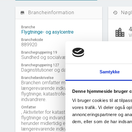
Brancheinformation
Nøgl
store_mall_directory
history
Branche
location_city
Flygtninge- og asylcentre
V
Branchekode
889920
-
local_shipping
Branchegruppering 19
E
Sundhed og socialvæsen
Branchegruppering 127
Daginstitutioner og dagcentre mv.
people_outline
Samtykke
B
Branchebeskrivelse
Branchen omfatter midlertidig eller
længerevarende indkvartering af fx
Denne hjemmeside bruger c
flygtninge, katastrofeofre og
indvandrere.
B
Vi bruger cookies til at tilpas
vores trafik. Vi deler også 
Omfatter
Gå til
U
, Aktiviteter for katastrofeofre,
annonceringspartnere og anal
flygtninge og indvandrere mv.
dem, eller som de har indsaml
herunder midlertidig eller
Nye 
bar_chart
længerevarende indkvartering af