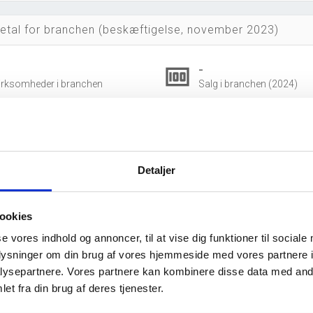
etal for branchen (beskæftigelse, november 2023)
4
-
money
irksomheder i branchen
Salg i branchen (2024)
556.680 DKK
account_balance_wallet
ksport i branchen (2024)
Gns. lønsum pr. fuldtidsbe
504
494
group
Detaljer
eskæftigede i branchen
Fuldtidsbeskæftigede i br
ookies
308
196
eskæftigede kvinder i branchen
Beskæftigede mænd i bra
se vores indhold og annoncer, til at vise dig funktioner til sociale
oplysninger om din brug af vores hjemmeside med vores partnere i
dvidet brancheanalyse
for historiske data.
ysepartnere. Vores partnere kan kombinere disse data med andr
et fra din brug af deres tjenester.
og ophørte virksomheder pr. år