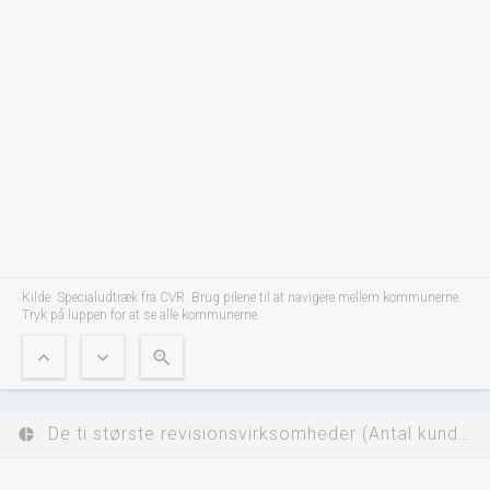
Kilde: Specialudtræk fra CVR. Brug pilene til at navigere mellem kommunerne.
Tryk på luppen for at se alle kommunerne.
expand_less
expand_more
zoom_out
De ti største revisionsvirksomheder (Antal kunder)
pie_chart