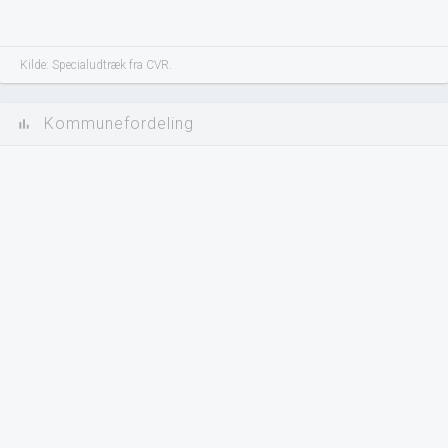
Kilde: Specialudtræk fra CVR.
Kommunefordeling
bar_chart