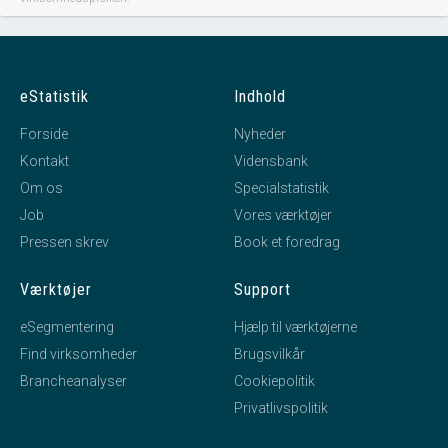
eStatistik
Indhold
Forside
Nyheder
Kontakt
Vidensbank
Om os
Specialstatistik
Job
Vores værktøjer
Pressen skrev
Book et foredrag
Værktøjer
Support
eSegmentering
Hjælp til værktøjerne
Find virksomheder
Brugsvilkår
Brancheanalyser
Cookiepolitik
Privatlivspolitik