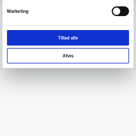
Fordeling af størrelser
bar_chart
Marketing
Tillad alle
Afvis