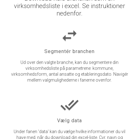
virksomhedsliste i excel. Se instruktioner
nedenfor.
swap_horiz
Segmentér branchen
Ud over den valgte branche, kan du segmentere din
virksomhedsliste på parametrene: kommune,
virksomhedsform, antal ansatte og etableringsdato. Navigér
mellem valgmulighederne i fanerne ovenfor.
done_all
Vælg data
Under fanen 'data' kan du vælge hvilke informationer du vil
have med, når du download din excel-liste. Cvr, navn og