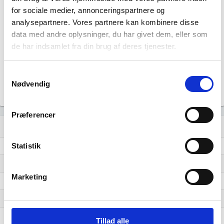
for sociale medier, annonceringspartnere og
0,75
analysepartnere. Vores partnere kan kombinere disse
data med andre oplysninger, du har givet dem, eller som
0,50
de har indsamlet fra din brug af deres tjenester.
0,25
Samtykkevalg
Nødvendig
0,00
2016
2017
2019
2020
2021
2023
2025
Præferencer
Lignende brancher
question_answer
Statistik
Fremstilling af kalk og gips
Fremstilling af andre beton-, gips- og cementprodukter
Marketing
Fremstilling af mursten, teglsten og byggematerialer af brændt ler
Fremstilling af andre ikke-metalholdige mineralske produkter i.a.n.
Fremstilling af keramiske teglsten og gulvfliser
Tillad alle