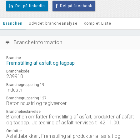
Del på linkedIn
Del på facebook
Branchen
Udvidet brancheanalyse
Komplet Liste
Brancheinformation
store_mall_directory
Branche
Fremstilling af asfalt og tagpap
Branchekode
239910
Branchegruppering 19
Industri
Branchegruppering 127
Betonindustri og teglværker
Branchebeskrivelse
Branchen omfatter fremstilling af asfalt, produkter af asfalt
og tagpap. Udlægning af asfalt henvises til 42.11.00.
Omfatter
Asfaltfabrikker , Fremstilling af produkter af asfalt og