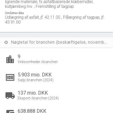
lignende materiale, fx asfaltbaserede klæbemidler,
kultjærebeg mv. , Fremstilling af tagpap
Omfatter ikke
Udlægning af asfalt, jf. 42.11.00 , Pålægning af tagpap, jf.
43.91.00
Nøgletal for branchen (beskæftigelse, november 2023)
history
9
location_city
Virksomheder i branchen
5.903 mio. DKK
money
Salg i branchen (2024)
137 mio. DKK
local_shipping
Eksport i branchen (2024)
638.888 DKK