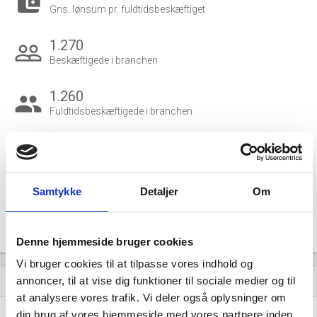
account_balance_wallet
Gns. lønsum pr. fuldtidsbeskæftiget
1.270
people_outline
Beskæftigede i branchen
1.260
group
Fuldtidsbeskæftigede i branchen
120
Beskæftigede kvinder i branchen
Samtykke
Detaljer
Om
1.150
Beskæftigede mænd i branchen
Gå til
Udvidet brancheanalyse
for historiske data.
Denne hjemmeside bruger cookies
Vi bruger cookies til at tilpasse vores indhold og
annoncer, til at vise dig funktioner til sociale medier og til
Nye og ophørte virksomheder pr. år
bar_chart
at analysere vores trafik. Vi deler også oplysninger om
din brug af vores hjemmeside med vores partnere inden
1,00