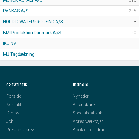
MUNCK ASFALT A/S
318
PANKAS A/S
235
NORDIC WATERPROOFING A/S
108
BMI Produktion Danmark ApS
60
IKO NV
1
MJ Tagdækning
eStatistik
Indhold
Forside
Nyheder
Kontakt
Vidensbank
Om os
Specialstatistik
Job
Vores værktøjer
Pressen skrev
Book et foredrag