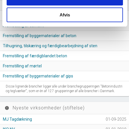
Fremstilling af fibercement
Afvis
Fremstilling af slibemidler
Fremstilling af cement
Fremstilling af byggematerialer af beton
Tilhugning, tilskæring og færdigbearbejdning af sten
Fremstilling af færdigblandet beton
Fremstilling af mørtel
Fremstilling af byggematerialer af gips
Disse lignende brancher ligger alle under branchegrupperingen "Betonindustri
og teglværker", som er én af 127 grupperinger af alle brancher i Danmark.
Nyeste virksomheder (stiftelse)
new_releases
MJ Tagdækning
01-09-2025