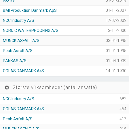
IKO NV
01-01-2019
BMI Produktion Danmark ApS
01-11-2007
NCC Industry A/S
17-07-2002
NORDIC WATERPROOFING A/S
13-11-2000
MUNCK ASFALT A/S
03-01-1995
Peab Asfalt A/S
01-01-1995
PANKAS A/S
01-04-1939
COLAS DANMARK A/S
14-01-1930
Største virksomheder (antal ansatte)
stars
NCC Industry A/S
682
COLAS DANMARK A/S
454
Peab Asfalt A/S
417