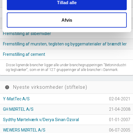
Fremstilling af byggematerialer af beton
Tillad alle
Tilhugning, tilskæring og færdigbearbejdning af sten
Afvis
Fremstilling af kalk og gips
Fremstilling af slibemidler
Fremstilling af mursten, teglsten og byggematerialer af brændt ler
Fremstilling af cement
Disse lignende brancher ligger alle under branchegrupperingen "Betonindustri
og teglværker", som er én af 127 grupperinger af alle brancher i Danmark.
Nyeste virksomheder (stiftelse)
new_releases
Y-MatTec A/S
02-04-2021
GH MØRTEL A/S
21-04-2008
Sydthy Mørtelværk v/Derya Sinan Özoral
01-01-2007
WEWERS MØRTEL A/S
06-07-2005