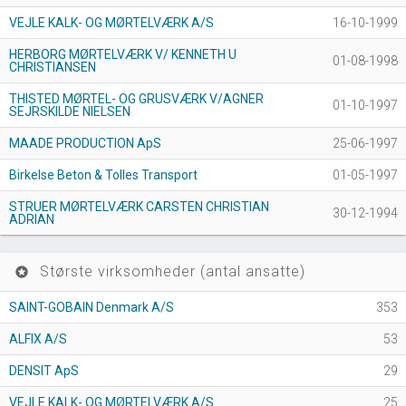
VEJLE KALK- OG MØRTELVÆRK A/S
16-10-1999
HERBORG MØRTELVÆRK V/ KENNETH U
01-08-1998
CHRISTIANSEN
THISTED MØRTEL- OG GRUSVÆRK V/AGNER
01-10-1997
SEJRSKILDE NIELSEN
MAADE PRODUCTION ApS
25-06-1997
Birkelse Beton & Tolles Transport
01-05-1997
STRUER MØRTELVÆRK CARSTEN CHRISTIAN
30-12-1994
ADRIAN
Største virksomheder (antal ansatte)
stars
SAINT-GOBAIN Denmark A/S
353
ALFIX A/S
53
DENSIT ApS
29
VEJLE KALK- OG MØRTELVÆRK A/S
25