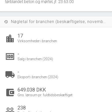
tørblandet beton og mørtel, jf. 23.63.00
Nøgletal for branchen (beskæftigelse, november 2023)
history
17
location_city
Virksomheder i branchen
-
money
Salg i branchen (2024)
-
local_shipping
Eksport i branchen (2024)
649.038 DKK
account_balance_wallet
Gns. lønsum pr. fuldtidsbeskæftiget
238
people_outline