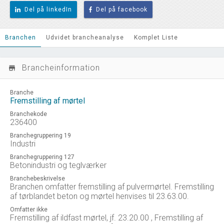
Del på linkedIn
Del på facebook
Branchen
Udvidet brancheanalyse
Komplet Liste
Brancheinformation
store_mall_directory
Branche
Fremstilling af mørtel
Branchekode
236400
Branchegruppering 19
Industri
Branchegruppering 127
Betonindustri og teglværker
Branchebeskrivelse
Branchen omfatter fremstilling af pulvermørtel. Fremstilling
af tørblandet beton og mørtel henvises til 23.63.00.
Omfatter ikke
Fremstilling af ildfast mørtel, jf. 23.20.00 , Fremstilling af