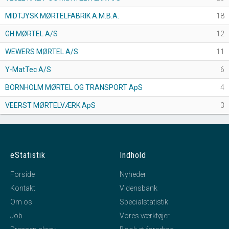
MIDTJYSK MØRTELFABRIK A.M.B.A.
18
GH MØRTEL A/S
12
WEWERS MØRTEL A/S
11
Y-MatTec A/S
6
BORNHOLM MØRTEL OG TRANSPORT ApS
4
VEERST MØRTELVÆRK ApS
3
eStatistik
Indhold
Forside
Nyheder
Kontakt
Vidensbank
Om os
Specialstatistik
Job
Vores værktøjer