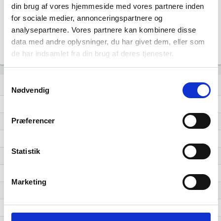
0,50
din brug af vores hjemmeside med vores partnere inden
for sociale medier, annonceringspartnere og
0,25
analysepartnere. Vores partnere kan kombinere disse
data med andre oplysninger, du har givet dem, eller som
0,00
2016
2017
2018
2019
2021
de har indsamlet fra din brug af deres tjenester.
Samtykkevalg
Lignende brancher
question_answer
Nødvendig
Fremstilling af asfalt og tagpap
Præferencer
Fremstilling af færdigblandet beton
Fremstilling af byggematerialer af gips
Statistik
Fremstilling af keramiske teglsten og gulvfliser
Fremstilling af andre beton-, gips- og cementprodukter
Marketing
Fremstilling af andre ikke-metalholdige mineralske produkter i.a.n.
Fremstilling af fibercement