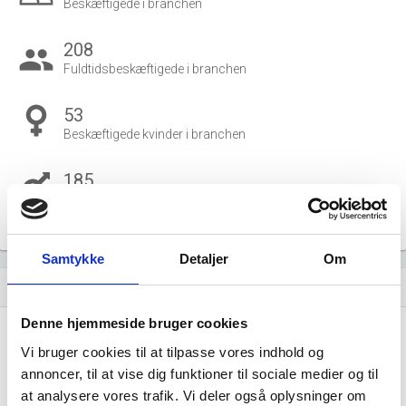
Beskæftigede i branchen
208
group
Fuldtidsbeskæftigede i branchen
53
Beskæftigede kvinder i branchen
185
Beskæftigede mænd i branchen
Gå til
Udvidet brancheanalyse
for historiske data.
Samtykke
Detaljer
Om
Nye og ophørte virksomheder pr. år
bar_chart
Denne hjemmeside bruger cookies
1,00
Vi bruger cookies til at tilpasse vores indhold og
0,75
annoncer, til at vise dig funktioner til sociale medier og til
at analysere vores trafik. Vi deler også oplysninger om