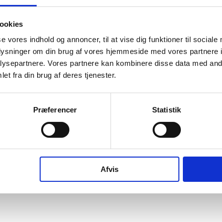
ookies
og ophørte virksomheder pr. år
se vores indhold og annoncer, til at vise dig funktioner til sociale
oplysninger om din brug af vores hjemmeside med vores partnere i
ysepartnere. Vores partnere kan kombinere disse data med andr
et fra din brug af deres tjenester.
Præferencer
Statistik
016
2017
2018
2019
2020
2021
2022
2023
2024
202
Afvis