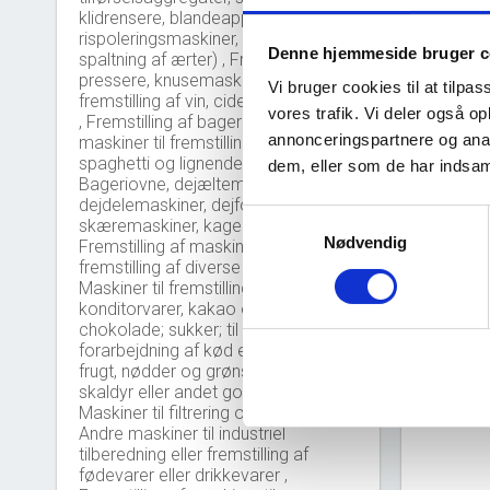
klidrensere, blandeapparater,
rispoleringsmaskiner, maskiner til
Denne hjemmeside bruger c
spaltning af ærter) , Fremstilling af
Nye 
bar_chart
pressere, knusemaskiner mv. til
Vi bruger cookies til at tilpas
fremstilling af vin, cider, frugtsaft mv.
vores trafik. Vi deler også 
, Fremstilling af bagerimaskiner og
30
annonceringspartnere og anal
maskiner til fremstilling af makaroni,
spaghetti og lignende produkter: ,
dem, eller som de har indsaml
Bageriovne, dejæltemaskiner,
20
dejdelemaskiner, dejformemaskiner,
Samtykkevalg
skæremaskiner, kagemaskiner mv. ,
Nødvendig
Fremstilling af maskiner og udstyr til
10
fremstilling af diverse fødevarer: ,
Maskiner til fremstilling af
konditorvarer, kakao eller
0
chokolade; sukker; til bryggerier; til
2
forarbejdning af kød eller fjerkræ,
frugt, nødder og grønsager; fisk,
skaldyr eller andet godt fra havet ,
Maskiner til filtrering og rensning ,
Andre maskiner til industriel
tilberedning eller fremstilling af
fødevarer eller drikkevarer ,