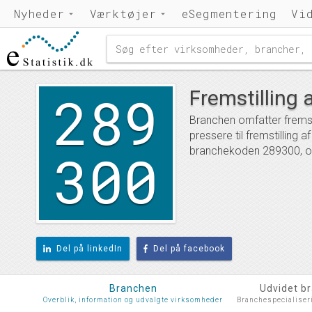
Nyheder
Værktøjer
eSegmentering
Vi
289
Fremstilling 
Branchen omfatter fremsti
pressere til fremstilling
300
branchekoden 289300, og 
Del på linkedIn
Del på facebook
Branchen
Udvidet b
Overblik, information og udvalgte virksomheder
Branchespecialiser