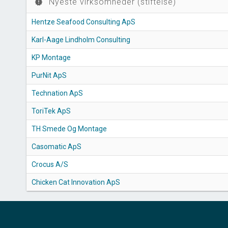
Nyeste virksomheder (stiftelse)
new_releases
Hentze Seafood Consulting ApS
Karl-Aage Lindholm Consulting
KP Montage
PurNit ApS
Technation ApS
ToriTek ApS
TH Smede Og Montage
Casomatic ApS
Crocus A/S
Chicken Cat Innovation ApS