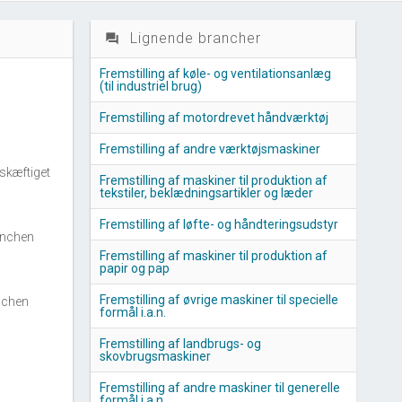
Lignende brancher
question_answer
Fremstilling af køle- og ventilationsanlæg
(til industriel brug)
Fremstilling af motordrevet håndværktøj
Fremstilling af andre værktøjsmaskiner
skæftiget
Fremstilling af maskiner til produktion af
tekstiler, beklædningsartikler og læder
Fremstilling af løfte- og håndteringsudstyr
anchen
Fremstilling af maskiner til produktion af
papir og pap
Fremstilling af øvrige maskiner til specielle
nchen
formål i.a.n.
Fremstilling af landbrugs- og
skovbrugsmaskiner
Fremstilling af andre maskiner til generelle
formål i.a.n.