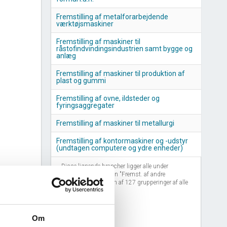
Fremstilling af metalforarbejdende
værktøjsmaskiner
Fremstilling af maskiner til
råstofindvindingsindustrien samt bygge og
anlæg
Fremstilling af maskiner til produktion af
plast og gummi
Fremstilling af ovne, ildsteder og
fyringsaggregater
Fremstilling af maskiner til metallurgi
Fremstilling af kontormaskiner og -udstyr
(undtagen computere og ydre enheder)
Disse lignende brancher ligger alle under
branchegrupperingen "Fremst. af andre
maskiner", som er én af 127 grupperinger af alle
brancher i Danmark.
Om