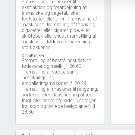
Fremstilling af maskiner til
ekstraktion og forarbejdning af
animalske og vegetabilske
fedtstoffer eller olier , Fremstilling af
maskiner til fremstilling af tobak og
cigaretter eller cigarer, pibe, eller
skråtobak eller snus , Fremstilling af
maskiner til fødevaretilberedning i
storkøkkener
Omfatter ikke
Fremstilling af bestrålingsudstyr til
fødevarer og mælk, jf. 26.60 ,
Fremstilling af vægte samt
indpaknings, og
emballeringsmaskiner, jf. 28.29 ,
Fremstilling af maskiner til rengøring,
sortering eller klassificering af æg,
frugt eller andre afgrøder (undtagen
frø, korn og tørrede bælgplanter), jf.
28.30