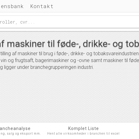
densbank
Kontakt
af maskiner til føde-, drikke- og t
lling af maskiner til brug i føde-, drikke- og tobaksvareindustrie
 af vin og frugtsaft, bagerimaskiner og -ovne samt maskiner til fø
ligger under branchegrupperingen industri.
rancheanalyse
Komplet Liste
ing, salg og eksport mm.
Hent alle virksomheder i branchen til excel