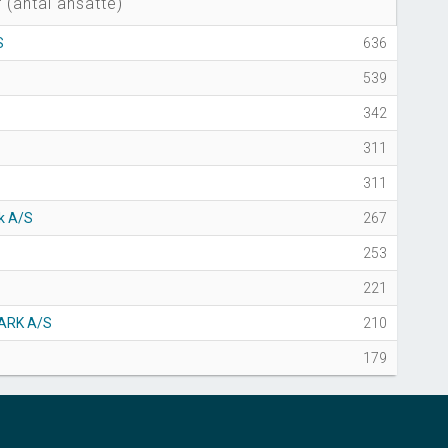
 (antal ansatte)
S
636
539
342
311
311
k A/S
267
253
221
ARK A/S
210
179