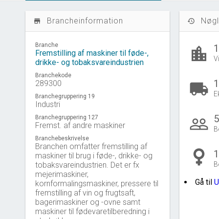
Brancheinformation
Nøgl
store_mall_directory
history
Branche
location_city
Fremstilling af maskiner til føde-,
V
drikke- og tobaksvareindustrien
Branchekode
1
289300
local_shipping
E
Branchegruppering 19
Industri
5
Branchegruppering 127
people_outline
Fremst. af andre maskiner
B
Branchebeskrivelse
Branchen omfatter fremstilling af
1
maskiner til brug i føde-, drikke- og
tobaksvareindustrien. Det er fx
B
mejerimaskiner,
Gå til
U
kornformalingsmaskiner, pressere til
fremstilling af vin og frugtsaft,
bagerimaskiner og -ovne samt
maskiner til fødevaretilberedning i