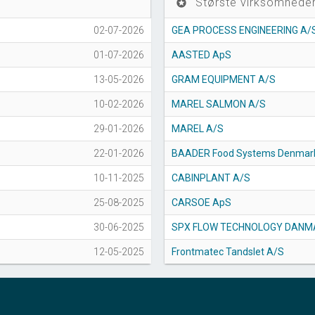
Største virksomheder
stars
02-07-2026
GEA PROCESS ENGINEERING A/
01-07-2026
AASTED ApS
13-05-2026
GRAM EQUIPMENT A/S
10-02-2026
MAREL SALMON A/S
29-01-2026
MAREL A/S
22-01-2026
BAADER Food Systems Denmar
10-11-2025
CABINPLANT A/S
25-08-2025
CARSOE ApS
30-06-2025
SPX FLOW TECHNOLOGY DANM
12-05-2025
Frontmatec Tandslet A/S