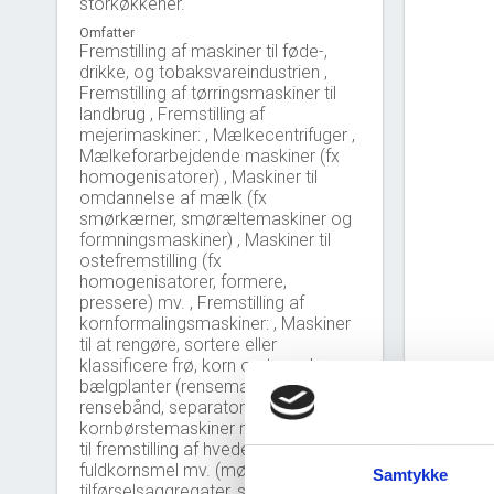
storkøkkener.
Omfatter
Fremstilling af maskiner til føde-,
drikke, og tobaksvareindustrien ,
Fremstilling af tørringsmaskiner til
landbrug , Fremstilling af
mejerimaskiner: , Mælkecentrifuger ,
Mælkeforarbejdende maskiner (fx
homogenisatorer) , Maskiner til
omdannelse af mælk (fx
smørkærner, smøræltemaskiner og
formningsmaskiner) , Maskiner til
ostefremstilling (fx
homogenisatorer, formere,
pressere) mv. , Fremstilling af
kornformalingsmaskiner: , Maskiner
til at rengøre, sortere eller
klassificere frø, korn og tørrede
bælgplanter (rensemaskiner,
rensebånd, separatorer,
kornbørstemaskiner mv.) , Maskiner
til fremstilling af hvedemel og
fuldkornsmel mv. (møller,
Samtykke
tilførselsaggregater, sigter,