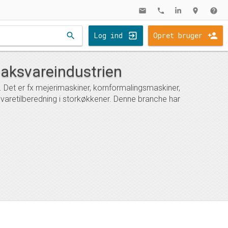
mail
phone
location_on
help
search
Log ind
Opret bruger
obaksvareindustrien
n. Det er fx mejerimaskiner, kornformalingsmaskiner,
devaretilberedning i storkøkkener. Denne branche har