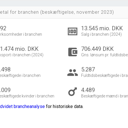
etal for branchen (beskæftigelse, november 2023)
192
13.545 mio. DKK
money
irksomheder i branchen
Salg i branchen (2024)
1.474 mio. DKK
706.449 DKK
account_balance_wallet
ksport i branchen (2024)
Gns. lønsum pr. fuldtidsbe
.498
5.287
group
eskæftigede i branchen
Fuldtidsbeskæftigede i br
.009
4.489
eskæftigede kvinder i branchen
Beskæftigede mænd i bra
dvidet brancheanalyse
for historiske data.