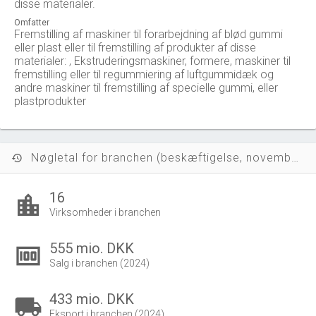
disse materialer.
Omfatter
Fremstilling af maskiner til forarbejdning af blød gummi
eller plast eller til fremstilling af produkter af disse
materialer: , Ekstruderingsmaskiner, formere, maskiner til
fremstilling eller til regummiering af luftgummidæk og
andre maskiner til fremstilling af specielle gummi, eller
plastprodukter
Nøgletal for branchen (beskæftigelse, november 2023)
history
16
location_city
Virksomheder i branchen
555 mio. DKK
money
Salg i branchen (2024)
433 mio. DKK
local_shipping
Eksport i branchen (2024)