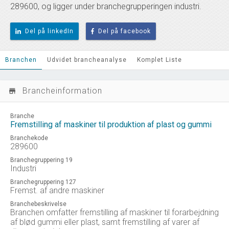
289600, og ligger under branchegrupperingen industri.
Del på linkedIn
Del på facebook
Branchen
Udvidet brancheanalyse
Komplet Liste
Brancheinformation
store_mall_directory
Branche
Fremstilling af maskiner til produktion af plast og gummi
Branchekode
289600
Branchegruppering 19
Industri
Branchegruppering 127
Fremst. af andre maskiner
Branchebeskrivelse
Branchen omfatter fremstilling af maskiner til forarbejdning
af blød gummi eller plast, samt fremstilling af varer af