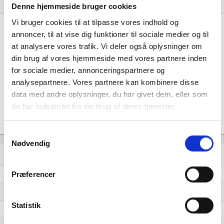
Nye og ophørte virksomheder pr. år
bar_chart
Denne hjemmeside bruger cookies
Vi bruger cookies til at tilpasse vores indhold og
6
annoncer, til at vise dig funktioner til sociale medier og til
at analysere vores trafik. Vi deler også oplysninger om
4
din brug af vores hjemmeside med vores partnere inden
for sociale medier, annonceringspartnere og
analysepartnere. Vores partnere kan kombinere disse
2
data med andre oplysninger, du har givet dem, eller som
de har indsamlet fra din brug af deres tjenester.
0
…
…
…
…
…
…
…
…
…
…
Samtykkevalg
Nødvendig
Lignende brancher
question_answer
Fremstilling af øvrige maskiner til specielle formål i.a.n.
Præferencer
Fremstilling af maskiner til produktion af papir og pap
Statistik
Fremstilling af andre værktøjsmaskiner