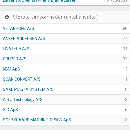
Larsens Klippemaskiner v/Bjarne Larsen
01-03-2001
Største virksomheder (antal ansatte)
stars
VETAPHONE A/S
80
ANKER ANDERSEN A/S
77
LINATECH A/S
34
GRUBER A/S
32
KBM ApS
13
SCAN CONVERT A/S
11
SAXE POLYFA SYSTEM A/S
8
A R J Technology A/S
8
SIO ApS
6
SOEBYGAARD MACHINE DESIGN ApS
3