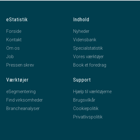
eStatistik
Indhold
Forside
Nyheder
Kontakt
Vidensbank
Om os
Specialstatistik
Job
Vores værktøjer
Pressen skrev
Book et foredrag
Værktøjer
Support
eSegmentering
Hjælp til værktøjerne
Find virksomheder
Brugsvilkår
Brancheanalyser
Cookiepolitik
Privatlivspolitik