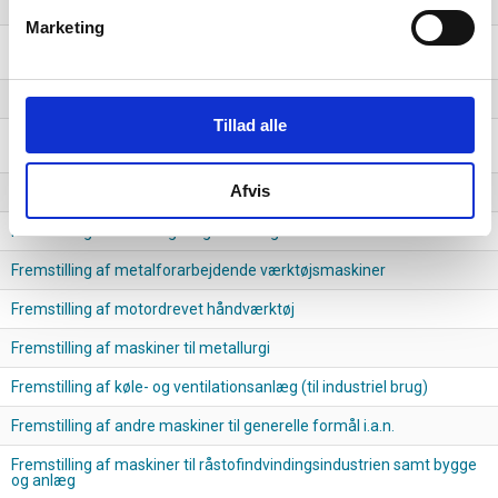
Fremstilling af maskiner til føde-, drikke- og tobaksvareindustrien
Marketing
Fremstilling af maskiner til produktion af tekstiler,
beklædningsartikler og læder
Fremstilling af løfte- og håndteringsudstyr
Tillad alle
Fremstilling af kontormaskiner og -udstyr (undtagen computere og
ydre enheder)
Afvis
Fremstilling af ovne, ildsteder og fyringsaggregater
Fremstilling af landbrugs- og skovbrugsmaskiner
Fremstilling af metalforarbejdende værktøjsmaskiner
Fremstilling af motordrevet håndværktøj
Fremstilling af maskiner til metallurgi
Fremstilling af køle- og ventilationsanlæg (til industriel brug)
Fremstilling af andre maskiner til generelle formål i.a.n.
Fremstilling af maskiner til råstofindvindingsindustrien samt bygge
og anlæg