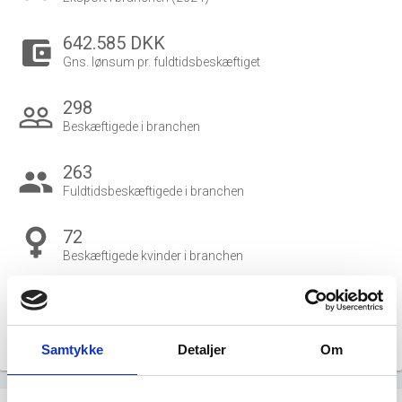
642.585 DKK
account_balance_wallet
Gns. lønsum pr. fuldtidsbeskæftiget
298
people_outline
Beskæftigede i branchen
263
group
Fuldtidsbeskæftigede i branchen
72
Beskæftigede kvinder i branchen
226
Beskæftigede mænd i branchen
Samtykke
Detaljer
Om
Gå til
Udvidet brancheanalyse
for historiske data.