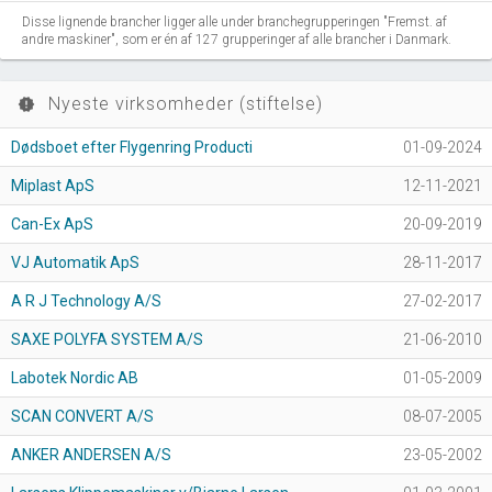
Disse lignende brancher ligger alle under branchegrupperingen "Fremst. af
andre maskiner", som er én af 127 grupperinger af alle brancher i Danmark.
Nyeste virksomheder (stiftelse)
new_releases
Dødsboet efter Flygenring Producti
01-09-2024
Miplast ApS
12-11-2021
Can-Ex ApS
20-09-2019
VJ Automatik ApS
28-11-2017
A R J Technology A/S
27-02-2017
SAXE POLYFA SYSTEM A/S
21-06-2010
Labotek Nordic AB
01-05-2009
SCAN CONVERT A/S
08-07-2005
ANKER ANDERSEN A/S
23-05-2002