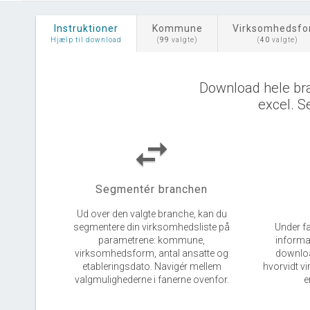
Instruktioner
Kommune
Virksomhedsf
Hjælp til download
(
99
valgte)
(
40
valgte)
Download hele br
excel. S
swap_horiz
Segmentér branchen
Ud over den valgte branche, kan du
segmentere din virksomhedsliste på
Under fa
parametrene: kommune,
informa
virksomhedsform, antal ansatte og
download
etableringsdato. Navigér mellem
hvorvidt v
valgmulighederne i fanerne ovenfor.
e