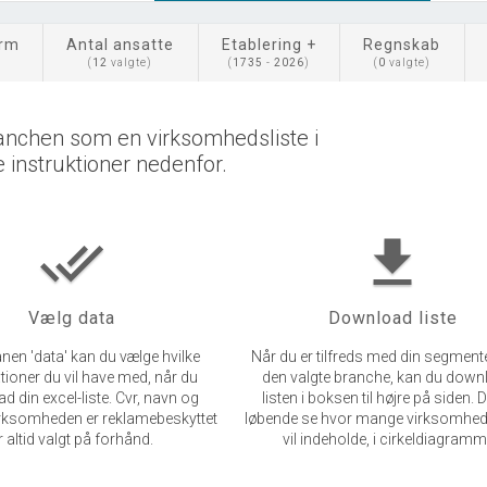
orm
Antal ansatte
Etablering +
Regnskab
(
12
valgte)
(
1735
-
2026
)
(
0
valgte)
anchen som en virksomhedsliste i
e instruktioner nedenfor.
done_all
get_app
Vælg data
Download liste
nen 'data' kan du vælge hvilke
Når du er tilfreds med din segment
tioner du vil have med, når du
den valgte branche, kan du dow
 din excel-liste. Cvr, navn og
listen i boksen til højre på siden. 
irksomheden er reklamebeskyttet
løbende se hvor mange virksomhede
r altid valgt på forhånd.
vil indeholde, i cirkeldiagramm