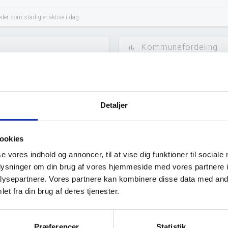
er som stadig er aktive i dag.
Kommunefordeling
bar_chart
Detaljer
ookies
se vores indhold og annoncer, til at vise dig funktioner til sociale
oplysninger om din brug af vores hjemmeside med vores partnere i
ysepartnere. Vores partnere kan kombinere disse data med andr
et fra din brug af deres tjenester.
Præferencer
Statistik