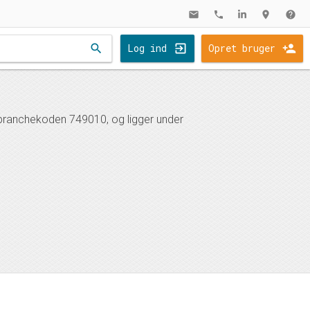
mail
phone
location_on
help
search
Log ind
Opret bruger
 branchekoden 749010, og ligger under