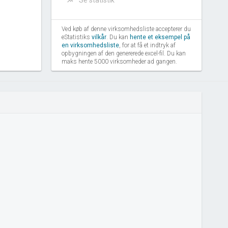
Se statistik
Ved køb af denne virksomhedsliste accepterer du
eStatistiks
vilkår
. Du kan
hente et eksempel på
en virksomhedsliste
, for at få et indtryk af
opbygningen af den genererede excel-fil. Du kan
maks hente 5000 virksomheder ad gangen.