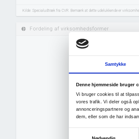
Kilde: Specialudtræk fra CVR. Bemærk at dette udelukkende er virksomhed
Fordeling af virksomhedsformer
pie_chart
Samtykke
Denne hjemmeside bruger c
Vi bruger cookies til at tilpas
vores trafik. Vi deler også 
annonceringspartnere og anal
dem, eller som de har indsaml
Samtykkevalg
Nødvendig