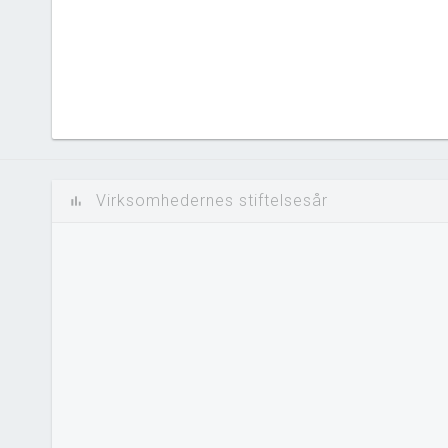
Virksomhedernes stiftelsesår
bar_chart