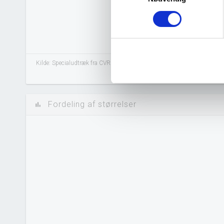
Kilde: Specialudtræk fra CVR.
Fordeling af størrelser
bar_chart