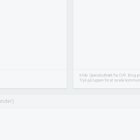
Kilde: Specialudtræk fra CVR. Brug p
Tryk på luppen for at se alle kommun
under)