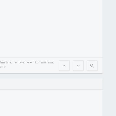
ilene til at navigere mellem kommunerne.
expand_less
expand_more
zoom_out
erne.