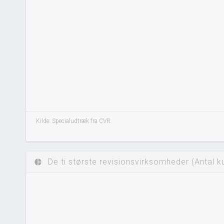
Kilde: Specialudtræk fra CVR.
De ti største revisionsvirksomheder (Antal k
pie_chart