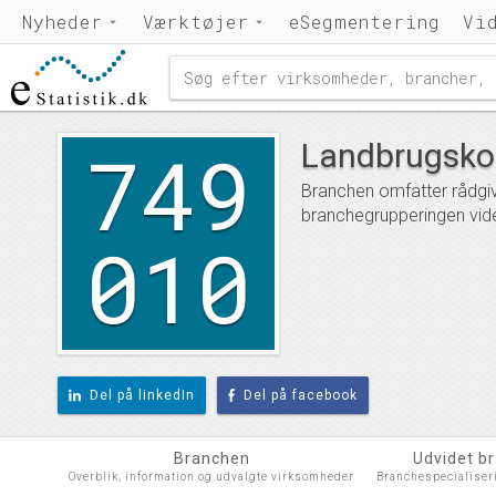
Nyheder
Værktøjer
eSegmentering
Vi
749
Landbrugsko
Branchen omfatter rådgiv
branchegrupperingen vid
010
Del på linkedIn
Del på facebook
Branchen
Udvidet b
Overblik, information og udvalgte virksomheder
Branchespecialiser