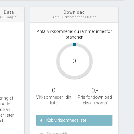
Data
Download
(
23
valgte)
Antal virksomheder i listen
Antal virksomheder du rammer indenfor
branchen
0
0
0
,-
Virksomheder i din
Pris for download
ering af
liste
(ekskl. moms)
nloade
Du kan
r listen
Køb virksomhedsliste
et.