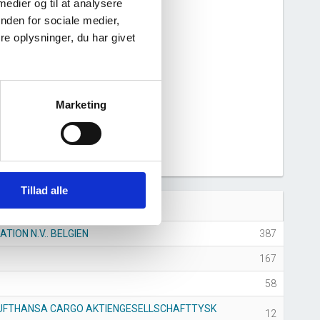
 medier og til at analysere
nden for sociale medier,
e oplysninger, du har givet
Marketing
5
2026
Tillad alle
 (antal ansatte)
ATION N.V.. BELGIEN
387
167
58
 LUFTHANSA CARGO AKTIENGESELLSCHAFTTYSK
12