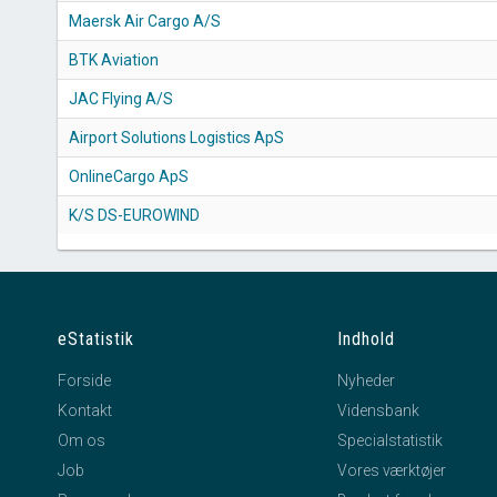
Maersk Air Cargo A/S
BTK Aviation
JAC Flying A/S
Airport Solutions Logistics ApS
OnlineCargo ApS
K/S DS-EUROWIND
eStatistik
Indhold
Forside
Nyheder
Kontakt
Vidensbank
Om os
Specialstatistik
Job
Vores værktøjer