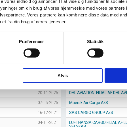
se vores indhold og annoncer, til at vise dig funktioner til sociale
oplysninger om din brug af vores hjemmeside med vores partnere i
ysepartnere. Vores partnere kan kombinere disse data med andr
et fra din brug af deres tjenester.
Præferencer
Statistik
016
2017
2018
2019
2020
2021
2022
2023
2024
202
Afvis
Største virksomheder
stars
20-11-2025
DHL AVIATION. FILIAL AF DHL AVI
07-05-2025
Maersk Air Cargo A/S
16-12-2021
SAS CARGO GROUP A/S
04-11-2021
LUFTHANSA CARGO FILIAL AF
SELSKAB