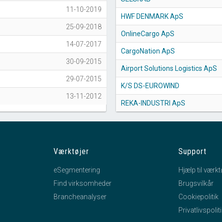
11-10-2019
HWF DENMARK ApS
25-09-2018
OnlineCargo ApS
14-07-2017
CargoNation ApS
30-09-2015
Airport Solutions Logistics ApS
29-07-2015
K/S DS-EUROWIND
13-11-2012
REKA-INDUSTRI ApS
Værktøjer
Support
eSegmentering
Hjælp til værkt
Find virksomheder
Brugsvilkår
Brancheanalyser
Cookiepolitik
Privatlivspolit