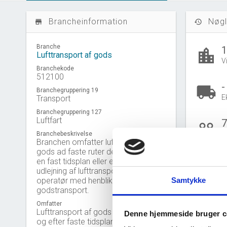
Brancheinformation
Nøgl
store_mall_directory
history
Branche
location_city
Lufttransport af gods
V
Branchekode
512100
-
local_shipping
Branchegruppering 19
E
Transport
Branchegruppering 127
Luftfart
people_outline
B
Branchebeskrivelse
Branchen omfatter lufttransport af
gods ad faste ruter der enten følger
en fast tidsplan eller ej samt
udlejning af lufttransportudstyr med
B
operatør med henblik på
Samtykke
Gå til
U
godstransport.
Omfatter
Lufttransport af gods ad faste ruter
Denne hjemmeside bruger c
Nye 
bar_chart
og efter faste tidsplaner ,