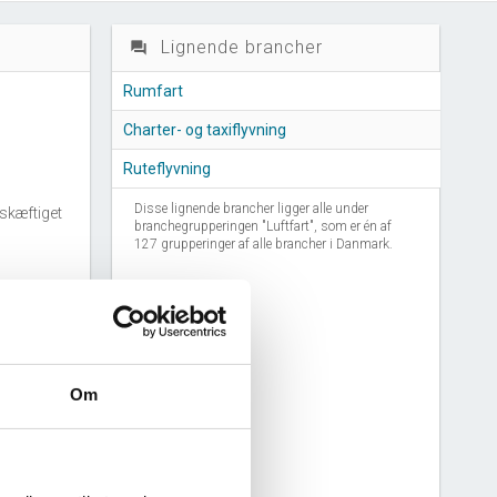
Lignende brancher
question_answer
Rumfart
Charter- og taxiflyvning
Ruteflyvning
Disse lignende brancher ligger alle under
skæftiget
branchegrupperingen "Luftfart", som er én af
127 grupperinger af alle brancher i Danmark.
anchen
nchen
Om