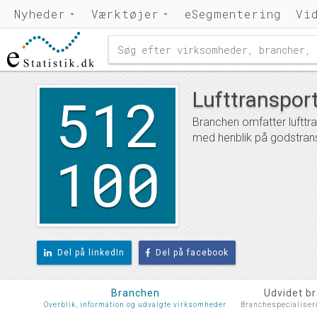
Nyheder
Værktøjer
eSegmentering
Vi
512
Lufttranspor
Branchen omfatter lufttra
med henblik på godstran
100
Del på linkedIn
Del på facebook
Branchen
Udvidet b
Overblik, information og udvalgte virksomheder
Branchespecialiser