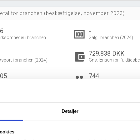
etal for branchen (beskæftigelse, november 2023)
16
-
money
irksomheder i branchen
Salg i branchen (2024)
729.838 DKK
account_balance_wallet
ksport i branchen (2024)
Gns. lønsum pr. fuldtidsbe
705
744
group
eskæftigede i branchen
Fuldtidsbeskæftigede i br
118
587
eskæftigede kvinder i branchen
Beskæftigede mænd i bra
Detaljer
dvidet brancheanalyse
for historiske data.
ookies
og ophørte virksomheder pr. år