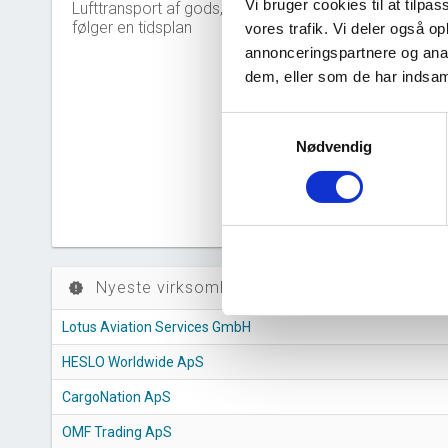
Vi bruger cookies til at tilpas
Lufttransport af gods, der ikke
følger en tidsplan
vores trafik. Vi deler også 
10,0
annonceringspartnere og anal
dem, eller som de har indsaml
7,5
5,0
Samtykkevalg
Nødvendig
2,5
0,0
2
Nyeste virksomheder (stiftelse)
new_releases
Lotus Aviation Services GmbH
HESLO Worldwide ApS
CargoNation ApS
OMF Trading ApS