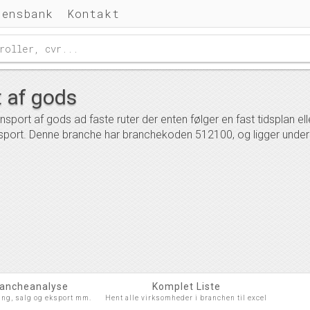
densbank
Kontakt
t af gods
nsport af gods ad faste ruter der enten følger en fast tidsplan el
sport. Denne branche har branchekoden 512100, og ligger under
rancheanalyse
Komplet Liste
ing, salg og eksport mm.
Hent alle virksomheder i branchen til excel