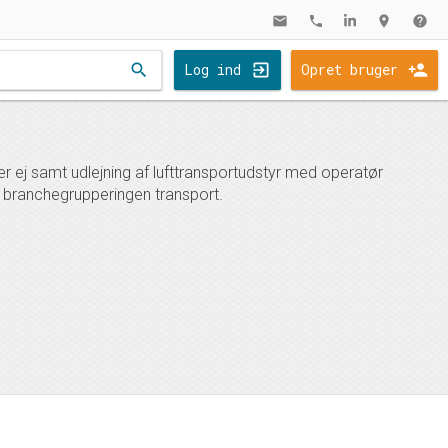
mail
phone
location_on
help
search
Log ind
Opret bruger
ler ej samt udlejning af lufttransportudstyr med operatør
 branchegrupperingen transport.