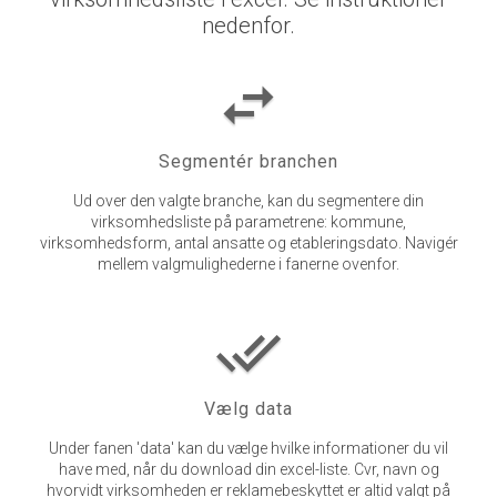
nedenfor.
swap_horiz
Segmentér branchen
Ud over den valgte branche, kan du segmentere din
virksomhedsliste på parametrene: kommune,
virksomhedsform, antal ansatte og etableringsdato. Navigér
mellem valgmulighederne i fanerne ovenfor.
done_all
Vælg data
Under fanen 'data' kan du vælge hvilke informationer du vil
have med, når du download din excel-liste. Cvr, navn og
hvorvidt virksomheden er reklamebeskyttet er altid valgt på