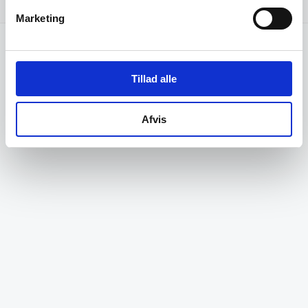
Fordeling af størrelser
bar_chart
Marketing
Tillad alle
Afvis