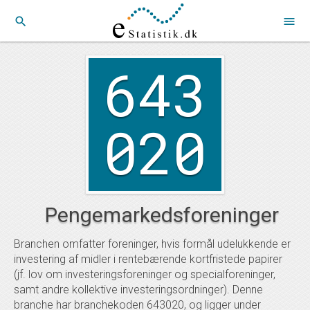
search
menu
643
020
Pengemarkedsforeninger
Branchen omfatter foreninger, hvis formål udelukkende er
investering af midler i rentebærende kortfristede papirer
(jf. lov om investeringsforeninger og specialforeninger,
samt andre kollektive investeringsordninger). Denne
branche har branchekoden 643020, og ligger under