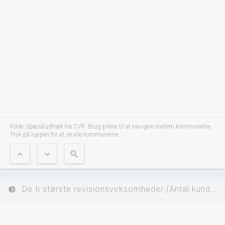
Kilde: Specialudtræk fra CVR. Brug pilene til at navigere mellem kommunerne.
Tryk på luppen for at se alle kommunerne.
expand_less
expand_more
zoom_out
De ti største revisionsvirksomheder (Antal kunder)
pie_chart