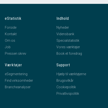
eStatistik
Indhold
Forside
Nyheder
Kontakt
Vidensbank
Om os
Specialstatistik
Job
Vores værktøjer
Pressen skrev
Book et foredrag
Værktøjer
Support
eSegmentering
Hjælp til værktøjerne
Find virksomheder
Brugsvilkår
Brancheanalyser
Cookiepolitik
Privatlivspolitik