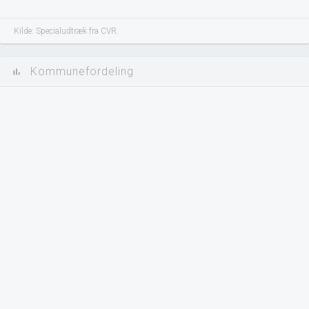
Kilde: Specialudtræk fra CVR.
Kommunefordeling
bar_chart