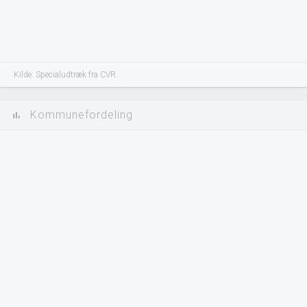
Kilde: Specialudtræk fra CVR.
Kommunefordeling
bar_chart