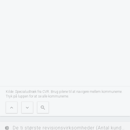
Kilde: Specialudtræk fra CVR. Brug pilene til at navigere mellem kommunerne.
Tryk på luppen for at se alle kommunerne.
expand_less
expand_more
zoom_out
De ti største revisionsvirksomheder (Antal kunder)
pie_chart