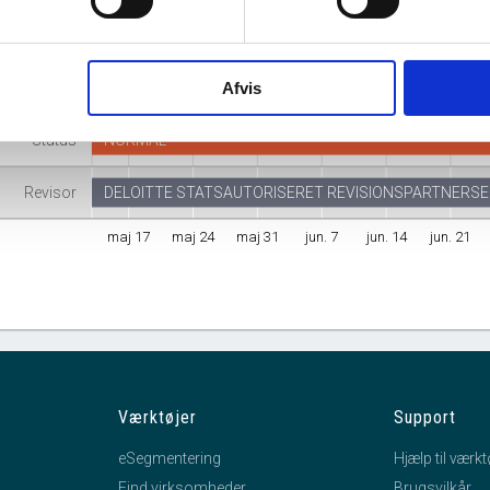
Branche
Tømrer- og bygningssnedkeraktiviteter
mhedsform
Anpartsselskab
Afvis
Status
NORMAL
Revisor
DELOITTE STATSAUTORISERET REVISIONSPARTNERS
maj 17
maj 24
maj 31
jun. 7
jun. 14
jun. 21
Værktøjer
Support
eSegmentering
Hjælp til værkt
Find virksomheder
Brugsvilkår