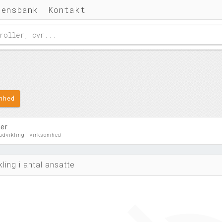
densbank
Kontakt
omhed
ler
 udvikling i virksomhed
kling i antal ansatte