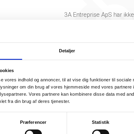
3A Entreprise ApS har ikk
beskæftigelse endnu. Vi ka
generere figuren for denne
Detaljer
ookies
se vores indhold og annoncer, til at vise dig funktioner til sociale
oplysninger om din brug af vores hjemmeside med vores partnere i
ysepartnere. Vores partnere kan kombinere disse data med andr
somhedshistorik
et fra din brug af deres tjenester.
Navn
3A Entreprise ApS
Præferencer
Statistik
Adresse
Langebrogade 3A, 1411 København K