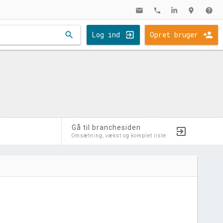
mail
phone
location_on
help
search
Log ind
Opret bruger
Gå til branchesiden
Omsætning, vækst og komplet liste