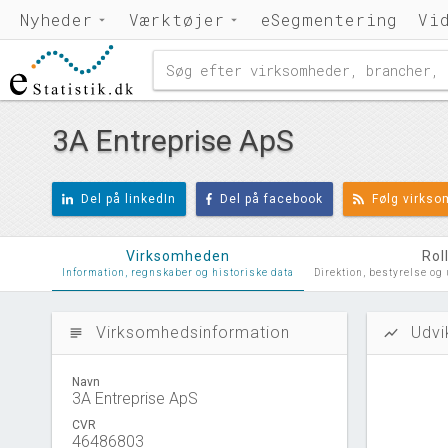
Nyheder
Værktøjer
eSegmentering
Vi
3A Entreprise ApS
Del på linkedIn
Del på facebook
Følg virks
Virksomheden
Rol
Information, regnskaber og historiske data
Direktion, bestyrelse og
Virksomhedsinformation
Udvi
subject
show_chart
Navn
3A Entreprise ApS
CVR
46486803