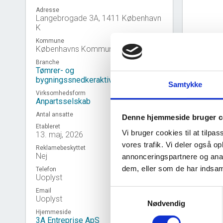
Adresse
Langebrogade 3A, 1411 København
K
Kommune
Københavns Kommune
Branche
Tømrer- og
bygningssnedkeraktiviteter
Samtykke
Virksomhedsform
Anpartsselskab
Antal ansatte
Denne hjemmeside bruger c
Etableret
Vi bruger cookies til at tilpas
13. maj, 2026
vores trafik. Vi deler også 
Reklamebeskyttet
Nej
annonceringspartnere og anal
Virk
event_note
dem, eller som de har indsaml
Telefon
Uoplyst
Email
Samtykkevalg
Uoplyst
Nødvendig
Hjemmeside
3A Entreprise ApS