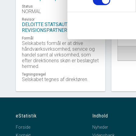
Status
NORMAL
Revisor
DELOITTE STATSAUTORISERET
Virkso
REVISIONSPARTNERSELSKAB
Formål
Selskabets formål er at drive
håndværksvirksomhed, service og
handel samt al virksomhed, som
efter direktionens skøn er beslægtet
hermed.
Tegningsregel
Selskabet tegnes af direktøren.
eStatistik
Indhold
Forside
Nyheder
Kontakt
Vidensbank