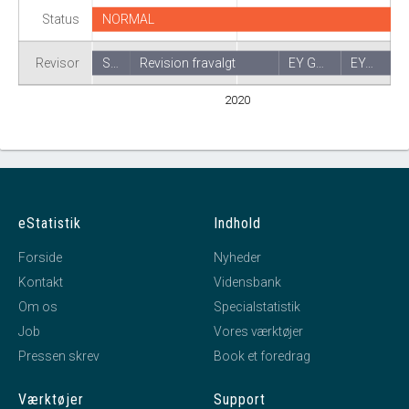
Status
NORMAL
Revisor
S…
Revision fravalgt
EY G…
EY…
2020
eStatistik
Indhold
Forside
Nyheder
Kontakt
Vidensbank
Om os
Specialstatistik
Job
Vores værktøjer
Pressen skrev
Book et foredrag
Værktøjer
Support