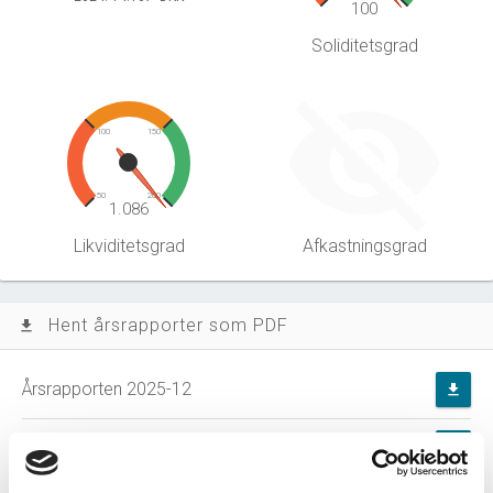
100
Soliditetsgrad
100
150
50
200
1.086
Likviditetsgrad
Afkastningsgrad
Hent årsrapporter som PDF
file_download
Årsrapporten 2025-12
file_download
Årsrapporten 2024-12
file_download