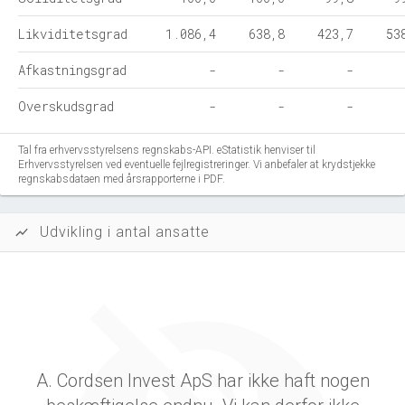
Likviditetsgrad
1.086,4
638,8
423,7
53
Afkastningsgrad
-
-
-
Overskudsgrad
-
-
-
Tal fra erhvervsstyrelsens regnskabs-API. eStatistik henviser til
Erhvervsstyrelsen ved eventuelle fejlregistreringer. Vi anbefaler at krydstjekke
regnskabsdataen med årsrapporterne i PDF.
Udvikling i antal ansatte
show_chart
A. Cordsen Invest ApS har ikke haft nogen