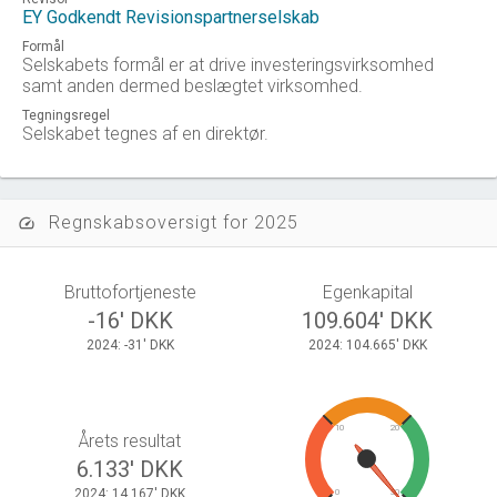
EY Godkendt Revisionspartnerselskab
Formål
Selskabets formål er at drive investeringsvirksomhed
samt anden dermed beslægtet virksomhed.
Tegningsregel
Selskabet tegnes af en direktør.
Regnskabsoversigt for 2025
speed
Bruttofortjeneste
Egenkapital
-16' DKK
109.604' DKK
2024: -31' DKK
2024: 104.665' DKK
10
20
Årets resultat
6.133' DKK
2024: 14.167' DKK
0
30