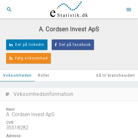
search
menu
A. Cordsen Invest ApS
Del på linkedIn
Del på facebook
Følg virksomhed
Virksomheden
Roller
Gå til branchesiden
Virksomhedsinformation
subject
Navn
A. Cordsen Invest ApS
CVR
35518282
Adresse