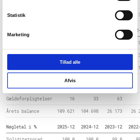
Resultat før skat
-
-
-
Årets Resultat
6.133
14.168
-10
Statistik
Balance i 1000 DKK
2025-12
2024-12
2023-12
2022
Marketing
Anlægsaktiver
109.444
104.490
25.906
25.
Omsætningsaktiver
177
208
267
Tillad alle
Egenkapital
109.604
104.665
26.110
26.
Hensatte
Afvis
-
-
-
forpligtelser
Gældsforpligtelser
16
33
63
Årets balance
109.621
104.698
26.173
26.
Nøgletal i %
2025-12
2024-12
2023-12
2022
Soliditetsgrad
100,0
100,0
99,8
9