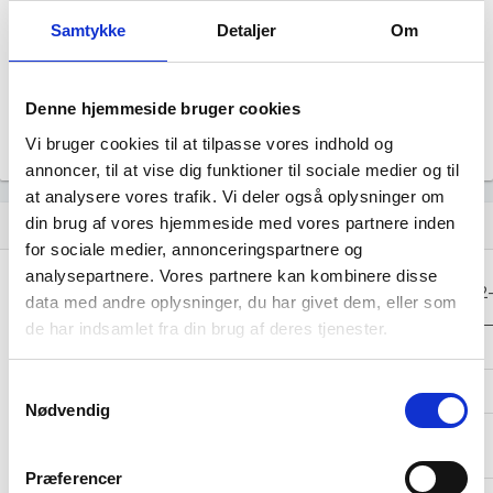
Årsrapporten 2023-12
file_download
Samtykke
Detaljer
Om
Årsrapporten 2022-12
file_download
Denne hjemmeside bruger cookies
Årsrapporten 2021-12
file_download
Vi bruger cookies til at tilpasse vores indhold og
annoncer, til at vise dig funktioner til sociale medier og til
at analysere vores trafik. Vi deler også oplysninger om
din brug af vores hjemmeside med vores partnere inden
Regnskaber
assignment
for sociale medier, annonceringspartnere og
analysepartnere. Vores partnere kan kombinere disse
Resultat i 1000
2025-12
2024-12
2023-12
2022
data med andre oplysninger, du har givet dem, eller som
DKK
de har indsamlet fra din brug af deres tjenester.
Nettoomsætning
-
-
-
Samtykkevalg
Bruttofortjeneste
-16
-31
-12
Nødvendig
Driftsresultat
-
-
-
(EBIT)
Præferencer