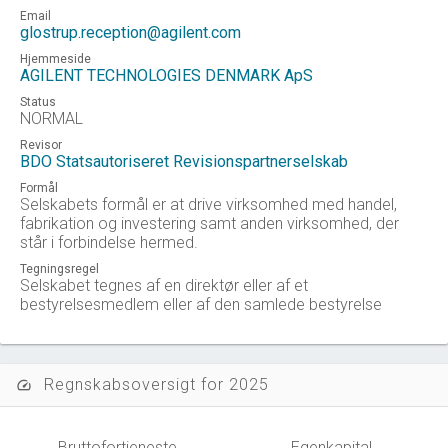
Email
glostrup.reception@agilent.com
Hjemmeside
AGILENT TECHNOLOGIES DENMARK ApS
Status
NORMAL
Revisor
BDO Statsautoriseret Revisionspartnerselskab
Formål
Selskabets formål er at drive virksomhed med handel,
fabrikation og investering samt anden virksomhed, der
står i forbindelse hermed.
Tegningsregel
Selskabet tegnes af en direktør eller af et
bestyrelsesmedlem eller af den samlede bestyrelse
Regnskabsoversigt for 2025
speed
Bruttofortjeneste
Egenkapital