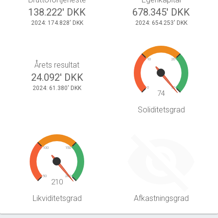
138.222' DKK
678.345' DKK
2024: 174.828' DKK
2024: 654.253' DKK
10
20
Årets resultat
24.092' DKK
2024: 61.380' DKK
0
30
74
Soliditetsgrad
100
150
50
200
210
Likviditetsgrad
Afkastningsgrad