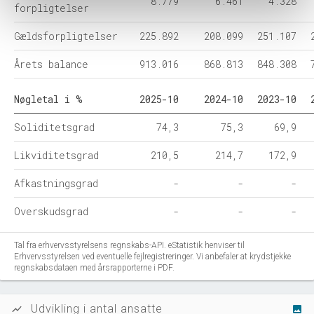
8.779
6.461
4.328
forpligtelser
Gældsforpligtelser
225.892
208.099
251.107
Årets balance
913.016
868.813
848.308
Nøgletal i %
2025-10
2024-10
2023-10
Soliditetsgrad
74,3
75,3
69,9
Likviditetsgrad
210,5
214,7
172,9
Afkastningsgrad
-
-
-
Overskudsgrad
-
-
-
Tal fra erhvervsstyrelsens regnskabs-API. eStatistik henviser til
Erhvervsstyrelsen ved eventuelle fejlregistreringer. Vi anbefaler at krydstjekke
regnskabsdataen med årsrapporterne i PDF.
Udvikling i antal ansatte
show_chart
image