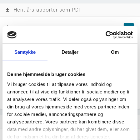
Hent årsrapporter som PDF
file_download
Årsrapporten 2025-10
file_download
Årsrapporten 2024-10
file_download
Samtykke
Detaljer
Om
Årsrapporten 2023-10
file_download
Denne hjemmeside bruger cookies
Årsrapporten 2022-10
file_download
Vi bruger cookies til at tilpasse vores indhold og
annoncer, til at vise dig funktioner til sociale medier og til
Årsrapporten 2021-10
file_download
at analysere vores trafik. Vi deler også oplysninger om
din brug af vores hjemmeside med vores partnere inden
for sociale medier, annonceringspartnere og
Regnskaber
analysepartnere. Vores partnere kan kombinere disse
assignment
data med andre oplysninger, du har givet dem, eller som
de har indsamlet fra din brug af deres tjenester.
Resultat i 1000