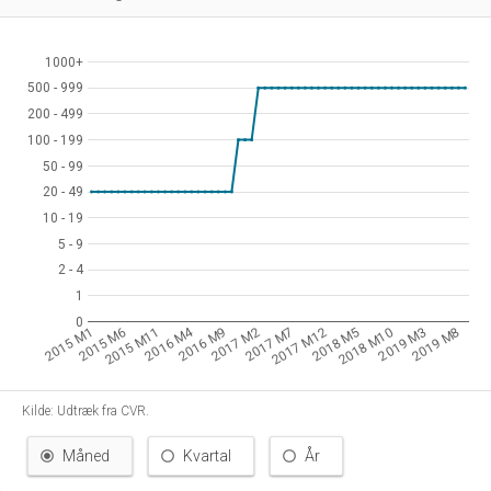
1000+
1000+
500 - 999
500 - 999
200 - 499
200 - 499
100 - 199
100 - 199
50 - 99
50 - 99
20 - 49
20 - 49
10 - 19
10 - 19
5 - 9
5 - 9
2 - 4
2 - 4
1
1
0
0
2016 M4
2015 M1
2015 M6
2015 M11
2016 M9
2017 M2
2017 M7
2017 M12
2018 M5
2018 M10
2019 M3
2019 M8
Kilde: Udtræk fra CVR.
Måned
Kvartal
År