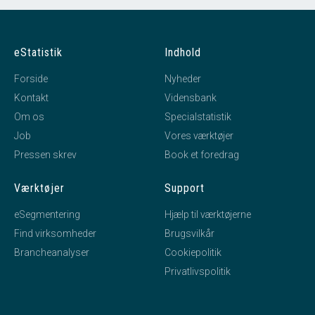
eStatistik
Indhold
Forside
Nyheder
Kontakt
Vidensbank
Om os
Specialstatistik
Job
Vores værktøjer
Pressen skrev
Book et foredrag
Værktøjer
Support
eSegmentering
Hjælp til værktøjerne
Find virksomheder
Brugsvilkår
Brancheanalyser
Cookiepolitik
Privatlivspolitik