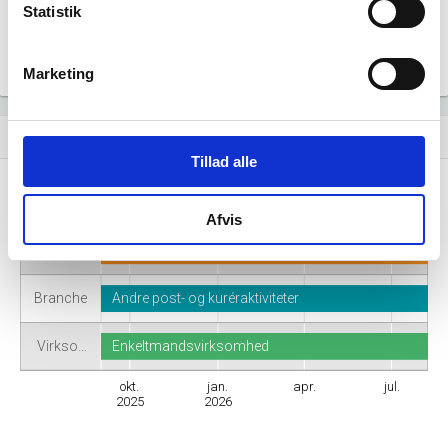
Statistik
Marketing
Virksomhedshistorik
event_note
Tillad alle
Navn
Ajanny Logistics
Afvis
Adresse
Murskeen 39, 2630 Taastrup
Branche
Andre post- og kuréraktiviteter
Virkso…
Enkeltmandsvirksomhed
okt.
jan.
apr.
jul.
2025
2026