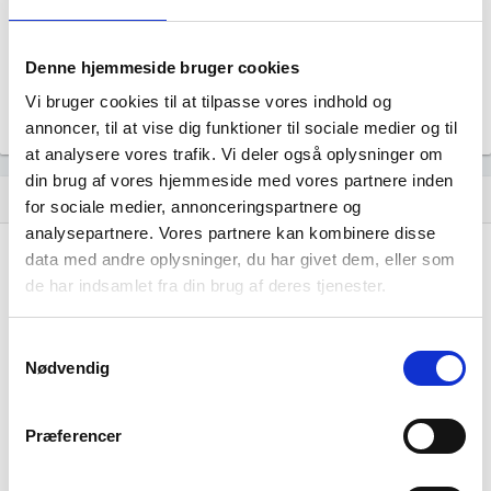
Uoplyst
Formål
Uoplyst
Denne hjemmeside bruger cookies
Tegningsregel
Vi bruger cookies til at tilpasse vores indhold og
Uoplyst
annoncer, til at vise dig funktioner til sociale medier og til
at analysere vores trafik. Vi deler også oplysninger om
din brug af vores hjemmeside med vores partnere inden
Udvikling i antal ansatte
show_chart
for sociale medier, annonceringspartnere og
analysepartnere. Vores partnere kan kombinere disse
data med andre oplysninger, du har givet dem, eller som
de har indsamlet fra din brug af deres tjenester.
Samtykkevalg
Nødvendig
Ajanny Logistics har ikke haft nogen
beskæftigelse endnu. Vi kan derfor ikke
Præferencer
generere figuren for denne virksomhed.