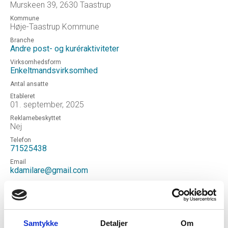
Murskeen 39, 2630 Taastrup
Kommune
Høje-Taastrup Kommune
Branche
Andre post- og kuréraktiviteter
Virksomhedsform
Enkeltmandsvirksomhed
Antal ansatte
Etableret
01. september, 2025
Reklamebeskyttet
Nej
Telefon
71525438
Email
kdamilare@gmail.com
Hjemmeside
Ajanny Logistics
Status
Aktiv
Samtykke
Detaljer
Om
Revisor