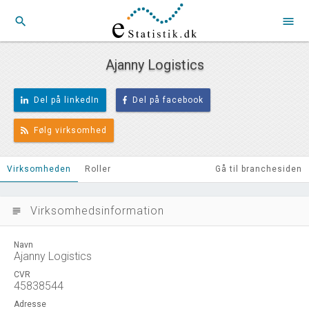
search
menu
Ajanny Logistics
Del på linkedIn
Del på facebook
Følg virksomhed
Virksomheden
Roller
Gå til branchesiden
Virksomhedsinformation
subject
Navn
Ajanny Logistics
CVR
45838544
Adresse