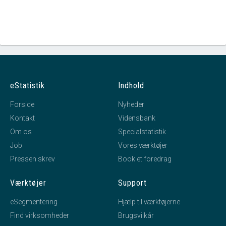
eStatistik
Indhold
Forside
Nyheder
Kontakt
Vidensbank
Om os
Specialstatistik
Job
Vores værktøjer
Pressen skrev
Book et foredrag
Værktøjer
Support
eSegmentering
Hjælp til værktøjerne
Find virksomheder
Brugsvilkår