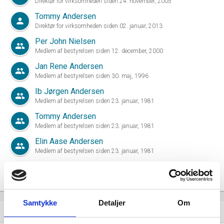
Direktør for virksomheden siden 24. november, 2005
Tommy Andersen
person
Direktør for virksomheden siden 02. januar, 2013
Per John Nielsen
group
Medlem af bestyrelsen siden 12. december, 2000
Jan Rene Andersen
group
Medlem af bestyrelsen siden 30. maj, 1996
Ib Jørgen Andersen
group
Medlem af bestyrelsen siden 23. januar, 1981
Tommy Andersen
group
Medlem af bestyrelsen siden 23. januar, 1981
Elin Aase Andersen
group
Medlem af bestyrelsen siden 23. januar, 1981
Carl Erik Skovgaard
group
Formand for bestyrelsen siden 12. september, 2023
Samtykke
Detaljer
Om
Ejerstruktur i virksomheden
dashboard