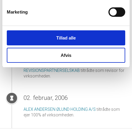
02. januar, 2013
hourglass_full
Marketing
Jan Rene Andersen
tiltrådte som direktør for
virksomheden.
Tommy Andersen
tiltrådte som direktør for
virksomheden.
Tillad alle
14. november, 2011
hourglass_full
Afvis
PRICEWATERHOUSECOOPERS STATSAUTORISERET
REVISIONSPARTNERSELSKAB
tiltrådte som revisor for
virksomheden.
02. februar, 2006
hourglass_full
ALEX ANDERSEN ØLUND HOLDING A/S
tiltrådte som
ejer 100% af virksomheden.