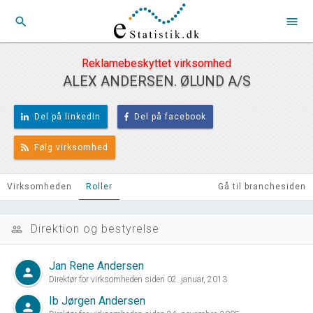
search
menu
Reklamebeskyttet virksomhed
ALEX ANDERSEN. ØLUND A/S
Del på linkedIn
Del på facebook
Følg virksomhed
Virksomheden
Roller
Gå til branchesiden
Direktion og bestyrelse
people_outline
Jan Rene Andersen
person
Direktør for virksomheden siden 02. januar, 2013
Ib Jørgen Andersen
person