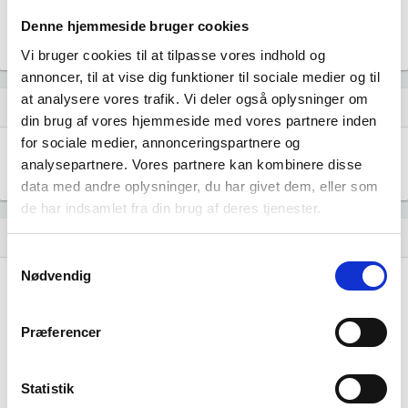
ALEX ANDERSEN ØLUND HOLDING A/S
Denne hjemmeside bruger cookies
Legal ejer med 100% af virksomheden siden 02. februar, 2006.
Vi bruger cookies til at tilpasse vores indhold og
annoncer, til at vise dig funktioner til sociale medier og til
at analysere vores trafik. Vi deler også oplysninger om
Virksomhedens datterselskaber
dashboard
din brug af vores hjemmeside med vores partnere inden
for sociale medier, annonceringspartnere og
ALEX ANDERSEN COOL LOGISTICS A/S
location_city
analysepartnere. Vores partnere kan kombinere disse
Logistikvej 25A, 5250 Odense SV
data med andre oplysninger, du har givet dem, eller som
de har indsamlet fra din brug af deres tjenester.
Historisk udvikling af rollerne
hourglass_empty
Samtykkevalg
Nødvendig
12. september, 2023
hourglass_full
Carl Erik Skovgaard
tiltrådte som formand for
Præferencer
bestyrelsen.
Statistik