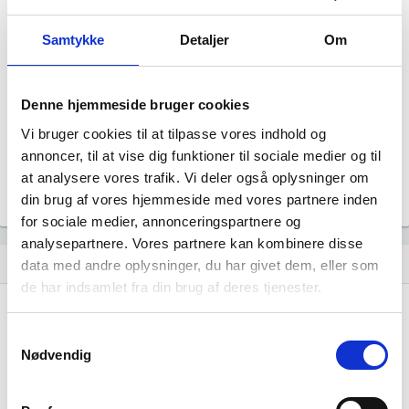
Status
NORMAL
Samtykke
Detaljer
Om
Revisor
Revision fravalgt
Formål
Selskabets formål er at drive en børne- og
Denne hjemmeside bruger cookies
ungdomspsykiatrisk klinik samt al virksomhed, som efter
direktionens skøn har forbindelse hermed
Vi bruger cookies til at tilpasse vores indhold og
annoncer, til at vise dig funktioner til sociale medier og til
Tegningsregel
Selskabet tegnes af to direktører i forening eller af den
at analysere vores trafik. Vi deler også oplysninger om
samlede direktion
din brug af vores hjemmeside med vores partnere inden
for sociale medier, annonceringspartnere og
analysepartnere. Vores partnere kan kombinere disse
Udvikling i antal ansatte
show_chart
data med andre oplysninger, du har givet dem, eller som
de har indsamlet fra din brug af deres tjenester.
Samtykkevalg
Nødvendig
Amager Børne- og Ungdomspsykiatrisk Klinik