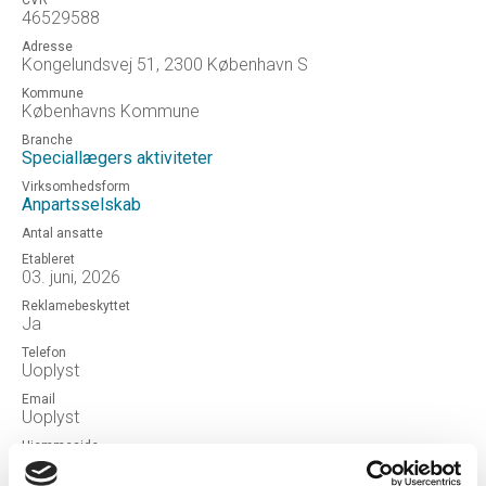
CVR
46529588
Adresse
Kongelundsvej 51, 2300 København S
Kommune
Københavns Kommune
Branche
Speciallægers aktiviteter
Virksomhedsform
Anpartsselskab
Antal ansatte
Etableret
03. juni, 2026
Reklamebeskyttet
Ja
Telefon
Uoplyst
Email
Uoplyst
Hjemmeside
Amager Børne- og Ungdomspsykiatrisk Klinik ApS