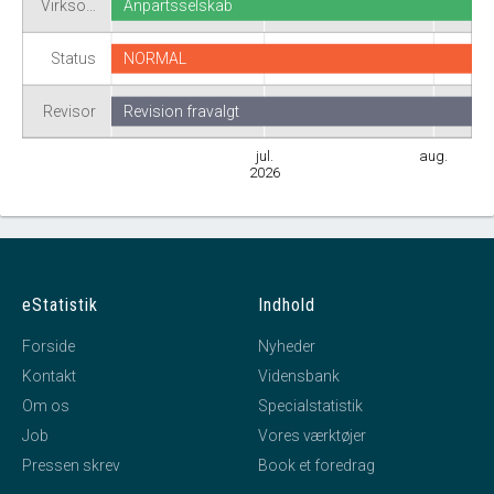
Virkso…
Anpartsselskab
Status
NORMAL
Revisor
Revision fravalgt
jul.
aug.
2026
eStatistik
Indhold
Forside
Nyheder
Kontakt
Vidensbank
Om os
Specialstatistik
Job
Vores værktøjer
Pressen skrev
Book et foredrag