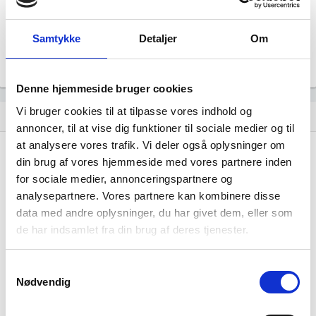
Årsrapporten 2013-12
file_download
Samtykke
Detaljer
Om
Årsrapporten 2012-12
file_download
Denne hjemmeside bruger cookies
Vi bruger cookies til at tilpasse vores indhold og
Regnskaber
assignment
annoncer, til at vise dig funktioner til sociale medier og til
at analysere vores trafik. Vi deler også oplysninger om
Resultat i 1000
2014-12
2013-12
2012-12
din brug af vores hjemmeside med vores partnere inden
DKK
for sociale medier, annonceringspartnere og
Nettoomsætning
-
-
-
analysepartnere. Vores partnere kan kombinere disse
data med andre oplysninger, du har givet dem, eller som
Bruttofortjeneste
14.673
12.462
11.685
de har indsamlet fra din brug af deres tjenester.
Driftsresultat
829
-76
367
(EBIT)
Samtykkevalg
Nødvendig
Resultat før skat
491
-495
-