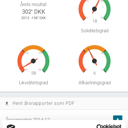
10
20
Årets resultat
302' DKK
2013: -198' DKK
0
30
18
Soliditetsgrad
100
150
5
10
50
200
0
15
58
6
Likviditetsgrad
Afkastningsgrad
Hent årsrapporter som PDF
file_download
Årsrapporten 2014-12
file_download