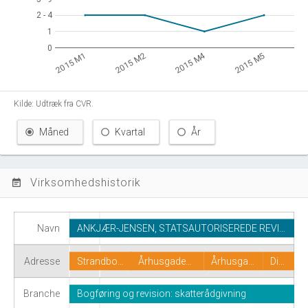
2 - 4
2 - 4
1
1
0
0
2015 M4
2015 M1
2015 M2
2015 M5
Kilde: Udtræk fra CVR.
Måned
Kvartal
År
Virksomhedshistorik
event_note
Navn
ANKJÆR-JENSEN, STATSAUTORISEREDE REVI…
Århusgade…
Århusga…
Adresse
Strandbo…
Di…
Branche
Bogføring og revision: skatterådgivning