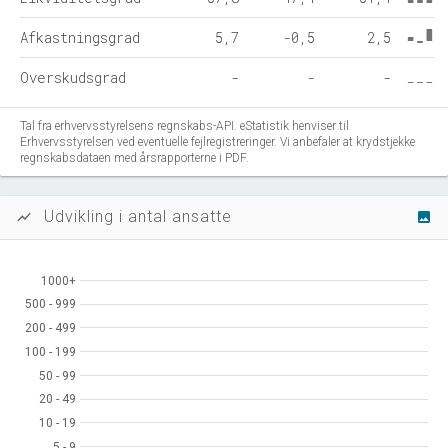
Afkastningsgrad
5,7
-0,5
2,5
Overskudsgrad
-
-
-
Tal fra erhvervsstyrelsens regnskabs-API. eStatistik henviser til
Erhvervsstyrelsen ved eventuelle fejlregistreringer. Vi anbefaler at krydstjekke
regnskabsdataen med årsrapporterne i PDF.
Udvikling i antal ansatte
show_chart
image
1000+
1000+
500 - 999
500 - 999
200 - 499
200 - 499
100 - 199
100 - 199
50 - 99
50 - 99
20 - 49
20 - 49
10 - 19
10 - 19
5 - 9
5 - 9