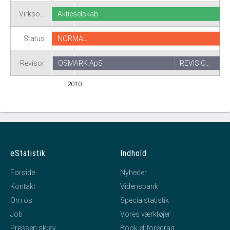
Virkso…
Aktieselskab
Status
NORMAL
Revisor
OSMARK ApS
REVISIO…
2010
eStatistik
Indhold
Forside
Nyheder
Kontakt
Vidensbank
Om os
Specialstatistik
Job
Vores værktøjer
Pressen skrev
Book et foredrag