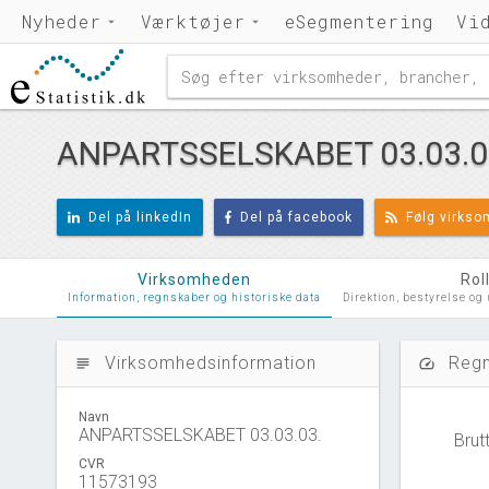
Nyheder
Værktøjer
eSegmentering
Vi
ANPARTSSELSKABET 03.03.0
Del på linkedIn
Del på facebook
Følg virks
Virksomheden
Rol
Information, regnskaber og historiske data
Direktion, bestyrelse og
Virksomhedsinformation
Regn
subject
speed
Navn
ANPARTSSELSKABET 03.03.03.
Brut
CVR
11573193