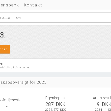
densbank
Kontakt
3.
omhed
ler
 udvikling i virksomhed
skabsoversigt for 2025
Egenkapital
Årets resul
tofortjeneste
287' DKK
9' DK
-
2024: 277' DKK
2024: 11' D