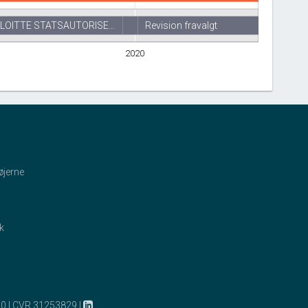
LOITTE STATSAUTORISE…
Revision fravalgt
2020
øjerne
ik
10
|
CVR 31253829
|