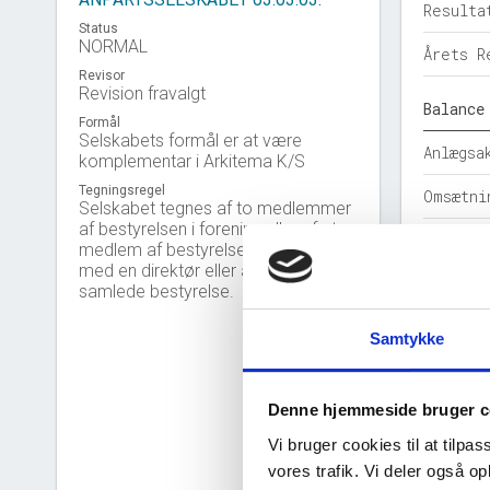
Resulta
Status
NORMAL
Årets R
Revisor
Revision fravalgt
Balance
Formål
Selskabets formål er at være
Anlægsa
komplementar i Arkitema K/S
Tegningsregel
Omsætni
Selskabet tegnes af to medlemmer
af bestyrelsen i forening eller af et
Egenkap
medlem af bestyrelsen i forening
med en direktør eller af den
Hensatt
samlede bestyrelse.
Gældsfo
Samtykke
Årets b
Denne hjemmeside bruger c
Nøgleta
Vi bruger cookies til at tilpas
Solidit
vores trafik. Vi deler også 