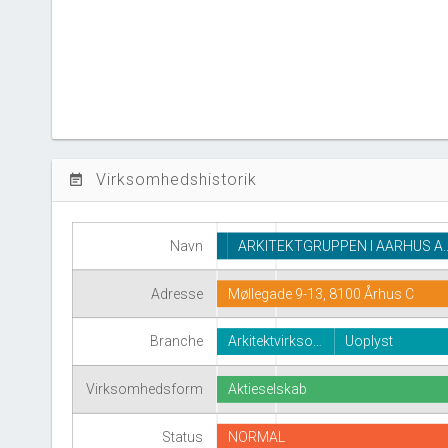
Virksomhedshistorik
event_note
Navn
ARKITEKTGRUPPEN I AARHUS A
Møllegade 9-13, 8100 Århus C
Adresse
Branche
Arkitektvirkso…
Uoplyst
Virksomhedsform
Aktieselskab
Status
NORMAL