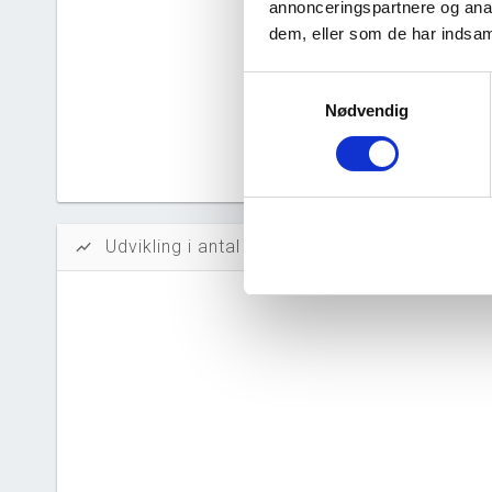
annonceringspartnere og anal
Likvidi
dem, eller som de har indsaml
Afkastn
Samtykkevalg
Nødvendig
Oversku
Tal fra erh
årsrapporte
Udvikling i antal ansatte
show_chart