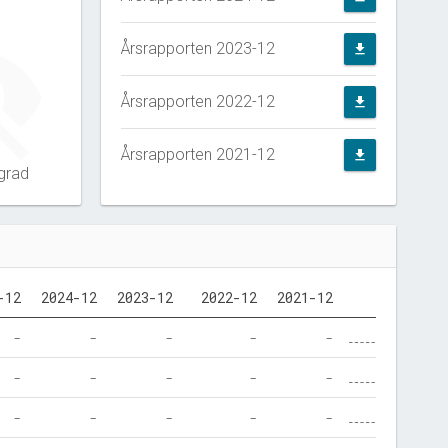
Årsrapporten 2023-12
file_download
Årsrapporten 2022-12
file_download
Årsrapporten 2021-12
file_download
grad
-12
2024-12
2023-12
2022-12
2021-12
-
-
-
-
-
-
-
-
-
-
-
-
-
-
-