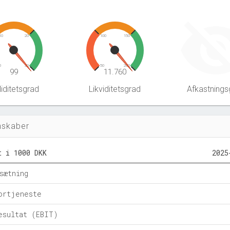
10
20
100
150
0
30
50
200
99
11.760
iditetsgrad
Likviditetsgrad
Afkastnings
nskaber
t i 1000 DKK
2025
sætning
ortjeneste
esultat (EBIT)