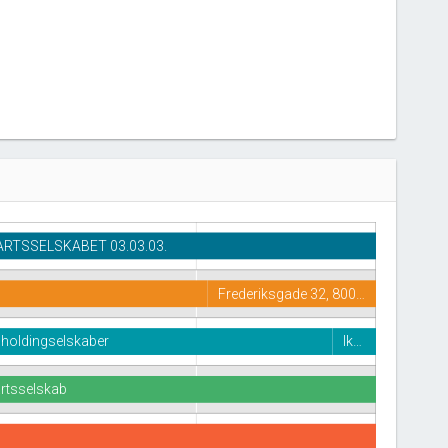
RTSSELSKABET 03.03.03.
Frederiksgade 32, 800…
e holdingselskaber
Ik…
rtsselskab