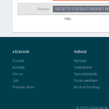
Revisor
DELOITTE STATSAUTORISERET R
1990
eStatistik
Indhold
Forside
Nyheder
Kontakt
Vidensbank
Om os
Specialstatistik
Job
Vores værktøjer
Pressen skrev
Book et foredrag
© 2024 | eStatistik.d