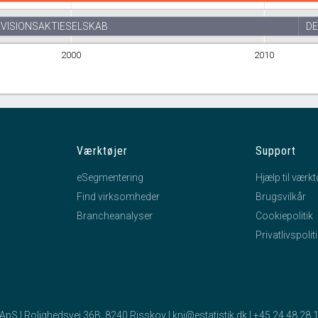
EVISIONSAKTIESELSKAB
DE
2000
2010
Værktøjer
Support
eSegmentering
Hjælp til værkt
Find virksomheder
Brugsvilkår
Brancheanalyser
Cookiepolitik
Privatlivspolit
k ApS | Rolighedsvej 36B, 8240 Risskov |
kni@estatistik.dk
|
+45 24 48 28 