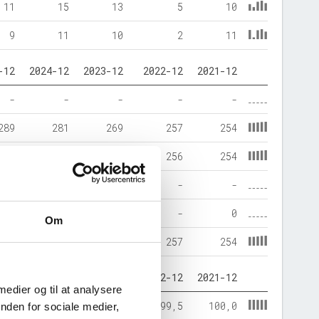
11
15
13
5
10
9
11
10
2
11
-12
2024-12
2023-12
2022-12
2021-12
-
-
-
-
-
289
281
269
257
254
287
278
266
256
254
-
-
-
-
-
-
-
-
-
0
Om
289
281
269
257
254
-12
2024-12
2023-12
2022-12
2021-12
 medier og til at analysere
9,1
98,8
98,9
99,5
100,0
nden for sociale medier,