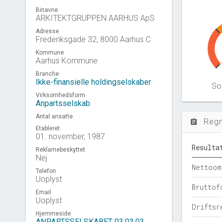
Binavne
ARKITEKTGRUPPEN AARHUS ApS
Adresse
Frederiksgade 32, 8000 Aarhus C
Kommune
Aarhus Kommune
Branche
Ikke-finansielle holdingselskaber
Sol
Virksomhedsform
Anpartsselskab
Antal ansatte
Reg
assignment
Etableret
01. november, 1987
Resulta
Reklamebeskyttet
Nej
Nettoom
Telefon
Uoplyst
Bruttof
Email
Uoplyst
Driftsr
Hjemmeside
ANPARTSSELSKABET 03.03.03.