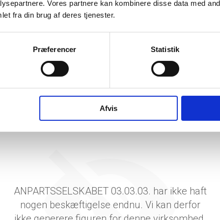
ysepartnere. Vores partnere kan kombinere disse data med andr
tetsgrad
11.76
et fra din brug af deres tjenester.
ingsgrad
Præferencer
Statistik
dsgrad
vervsstyrelsens regnskabs-API. eStatistik henviser til Erhvervsstyrelsen ved eventuelle 
rne i PDF.
Afvis
ANPARTSSELSKABET 03.03.03. har ikke haft
nogen beskæftigelse endnu. Vi kan derfor
ikke generere figuren for denne virksomhed.