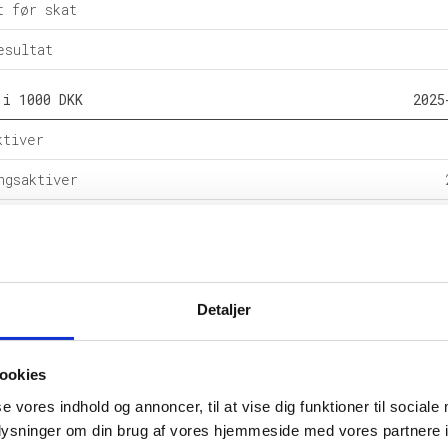
t før skat
esultat
 i 1000 DKK
2025
ktiver
ngsaktiver
ital
e forpligtelser
rpligtelser
Detaljer
alance
ookies
l i %
2025
se vores indhold og annoncer, til at vise dig funktioner til sociale
etsgrad
9
oplysninger om din brug af vores hjemmeside med vores partnere i