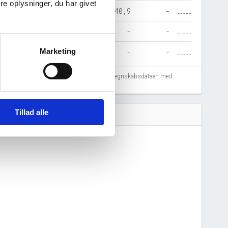
e oplysninger, du har givet
0,2
8.669,0
9.279,8
21.840,9
-
-
-
-
-
-
Marketing
-
-
-
-
-
fejlregistreringer. Vi anbefaler at krydstjekke regnskabsdataen med
Tillad alle