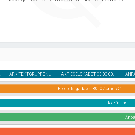
…
ARKITEKTGRUPPEN…
AKTIESELSKABET 03.03.03.
ANPA
Frederiksgade 32, 8000 Aarhus C
..
Ikke-finansiell
Anpa