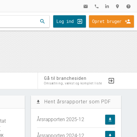
mail
phone
location_on
help
search
Log ind
Opret bruger
Gå til branchesiden
Omsætning, vækst og komplet liste
Hent årsrapporter som PDF
file_download
Årsrapporten 2025-12
file_download
tat
K
Årsrapporten 2024-12
KK
file_download