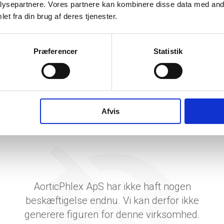
tetsgrad
ysepartnere. Vores partnere kan kombinere disse data med andr
et fra din brug af deres tjenester.
ingsgrad
dsgrad
Præferencer
Statistik
vervsstyrelsens regnskabs-API. eStatistik henviser til Erhvervsstyrelsen ved eventuelle 
rne i PDF.
Afvis
AorticPhlex ApS har ikke haft nogen
beskæftigelse endnu. Vi kan derfor ikke
generere figuren for denne virksomhed.