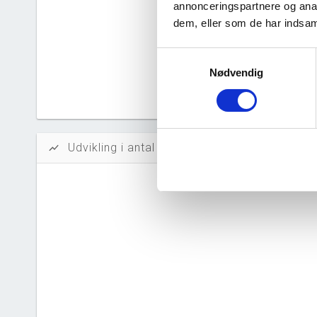
Likvidi
annonceringspartnere og anal
dem, eller som de har indsaml
Afkastn
Samtykkevalg
Oversku
Nødvendig
Tal fra erh
årsrapporte
Udvikling i antal ansatte
show_chart