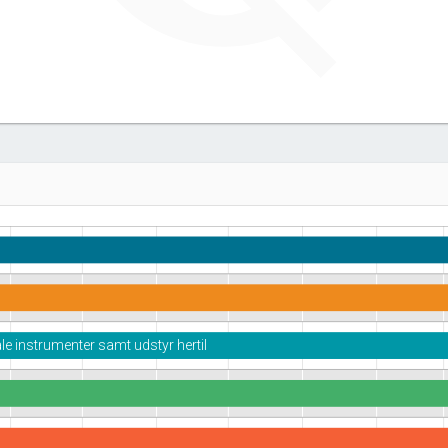
le instrumenter samt udstyr hertil