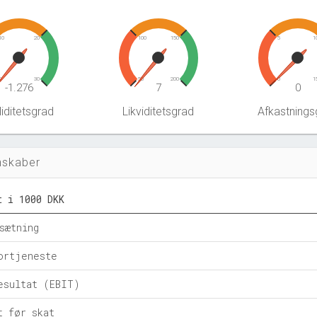
10
20
100
150
5
1
0
30
50
200
0
1
-1.276
7
0
iditetsgrad
Likviditetsgrad
Afkastnings
nskaber
t i 1000 DKK
sætning
ortjeneste
esultat (EBIT)
t før skat