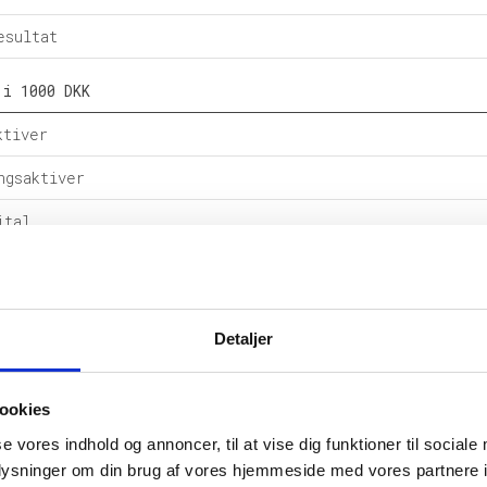
esultat
 i 1000 DKK
ktiver
ngsaktiver
ital
e forpligtelser
rpligtelser
Detaljer
alance
l i %
ookies
se vores indhold og annoncer, til at vise dig funktioner til sociale
etsgrad
oplysninger om din brug af vores hjemmeside med vores partnere i