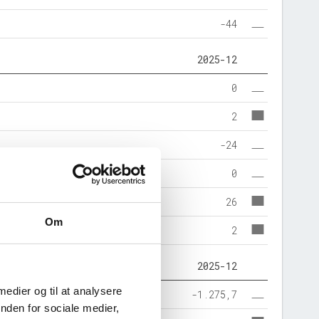
-44
2025-12
0
2
-24
0
26
Om
2
2025-12
 medier og til at analysere
-1.275,7
nden for sociale medier,