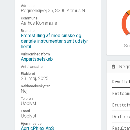
Adresse
Reginehøjvej 35, 8200 Aarhus N
Kommune
Aarhus Kommune
Branche
Fremstilling af medicinske og
dentale instrumenter samt udstyr
Sol
hertil
Virksomhedsform
Anpartsselskab
Reg
assignment
Antal ansatte
Etableret
23. maj, 2025
Resulta
Reklamebeskyttet
Nej
Nettoom
Telefon
Uoplyst
Bruttof
Email
Uoplyst
Driftsr
Hjemmeside
Resulta
AorticPhlex ApS