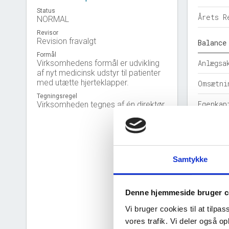
Status
Årets R
NORMAL
Revisor
Revision fravalgt
Balance
Formål
Virksomhedens formål er udvikling
Anlægsa
af nyt medicinsk udstyr til patienter
med utætte hjerteklapper.
Omsætni
Tegningsregel
Egenkap
Virksomheden tegnes af én direktør.
Hensatt
Gældsfo
Samtykke
Årets b
Nøgleta
Denne hjemmeside bruger c
Vi bruger cookies til at tilpas
Solidit
vores trafik. Vi deler også 