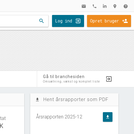
mail
phone
location_on
help
search
Log ind
Opret bruger
Gå til branchesiden
Omsætning, vækst og komplet liste
Hent årsrapporter som PDF
file_download
Årsrapporten 2025-12
file_download
tat
KK