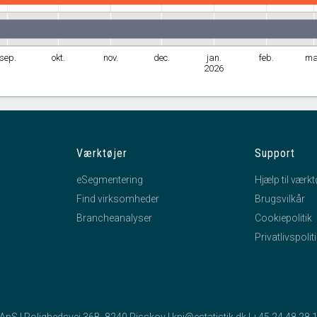
sep.
okt.
nov.
dec.
jan.
feb.
ma
2026
Værktøjer
Support
eSegmentering
Hjælp til værkt
Find virksomheder
Brugsvilkår
Brancheanalyser
Cookiepolitik
Privatlivspolit