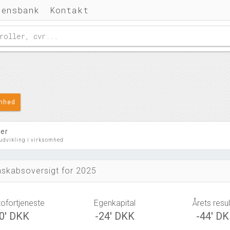
densbank
Kontakt
omhed
ler
 udvikling i virksomhed
skabsoversigt for 2025
tofortjeneste
Egenkapital
Årets resul
0' DKK
-24' DKK
-44' D