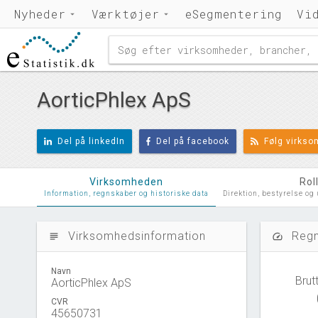
Nyheder
Værktøjer
eSegmentering
Vi
AorticPhlex ApS
Del på linkedIn
Del på facebook
Følg virks
Virksomheden
Rol
Information, regnskaber og historiske data
Direktion, bestyrelse og
Virksomhedsinformation
Regn
subject
speed
Navn
Brut
AorticPhlex ApS
CVR
45650731