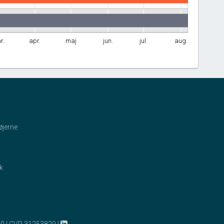
r.
apr.
maj
jun.
jul.
aug.
øjerne
ik