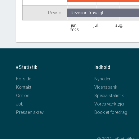
Revisor
Revision fravalgt
jun.
jul.
aug.
2025
eStatistik
Indhold
Forside
Nyheder
Kontakt
Vidensbank
Om os
Specialstatistik
Job
Vores værktøjer
Pressen skrev
Book et foredrag