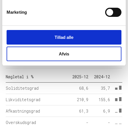
Anlægsaktiver
86
-
Marketing
Omsætningsaktiver
140
131
Egenkapital
155
47
Tillad alle
Hensatte forpligtelser
5
0
Gældsforpligtelser
66
84
Afvis
Årets balance
226
131
Nøgletal i %
2025-12
2024-12
Soliditetsgrad
68,6
35,7
Likviditetsgrad
210,9
155,6
Afkastningsgrad
61,3
6,9
Overskudsgrad
-
-