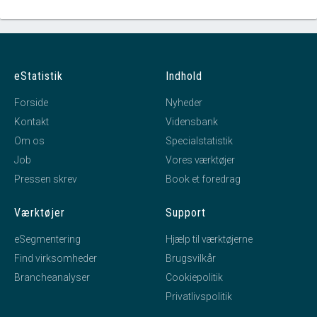
eStatistik
Indhold
Forside
Nyheder
Kontakt
Vidensbank
Om os
Specialstatistik
Job
Vores værktøjer
Pressen skrev
Book et foredrag
Værktøjer
Support
eSegmentering
Hjælp til værktøjerne
Find virksomheder
Brugsvilkår
Brancheanalyser
Cookiepolitik
Privatlivspolitik