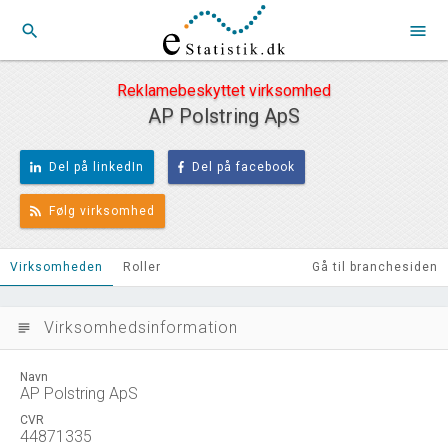
search
menu
Reklamebeskyttet virksomhed
AP Polstring ApS
Del på linkedIn
Del på facebook
Følg virksomhed
Virksomheden
Roller
Gå til branchesiden
Virksomhedsinformation
subject
Navn
AP Polstring ApS
CVR
44871335