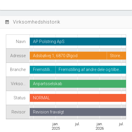
Virksomhedshistorik
event_note
Navn
AP Polstring ApS
Adresse
Adsbølvej 1, 6870 Ølgod
Store…
Branche
Fremstilli…
Fremstilling af andre dele og tilbe…
Virkso…
Anpartsselskab
Status
NORMAL
Revisor
Revision fravalgt
jan.
jul.
jan.
jul.
2025
2026