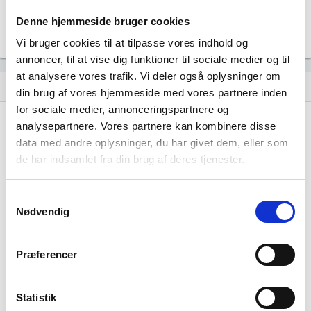
Denne hjemmeside bruger cookies
Årsrapporten 2024-12
file_download
Vi bruger cookies til at tilpasse vores indhold og
annoncer, til at vise dig funktioner til sociale medier og til
at analysere vores trafik. Vi deler også oplysninger om
Regnskaber
assignment
din brug af vores hjemmeside med vores partnere inden
for sociale medier, annonceringspartnere og
Resultat i 1000 DKK
2025-12
2024-12
analysepartnere. Vores partnere kan kombinere disse
data med andre oplysninger, du har givet dem, eller som
Nettoomsætning
-
-
de har indsamlet fra din brug af deres tjenester.
Bruttofortjeneste
322
68
Samtykkevalg
Driftsresultat (EBIT)
138
9
Nødvendig
Resultat før skat
139
9
Præferencer
Årets Resultat
108
7
Balance i 1000 DKK
2025-12
2024-12
Statistik