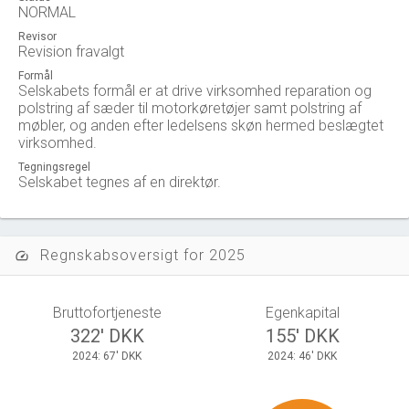
NORMAL
Revisor
Revision fravalgt
Formål
Selskabets formål er at drive virksomhed reparation og
polstring af sæder til motorkøretøjer samt polstring af
møbler, og anden efter ledelsens skøn hermed beslægtet
virksomhed.
Tegningsregel
Selskabet tegnes af en direktør.
Regnskabsoversigt for 2025
speed
Bruttofortjeneste
Egenkapital
322' DKK
155' DKK
2024: 67' DKK
2024: 46' DKK