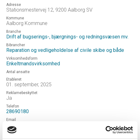
Adresse
Stationsmestervej 12, 9200 Aalborg SV
Kommune
Aalborg Kommune
Branche
Drift af bugserings-, bjærgnings- og redningsvæsen mv.
Bibrancher
Reparation og vedligeholdelse af civile skibe og både
Virksomhedsform
Enkeltmandsvirksomhed
Antal ansatte
Etableret
01. september, 2025
Reklamebeskyttet
Ja
Telefon
28690180
Email
zeiss2907@gmail.com
Hjemmeside
Aquanaut Marine Services