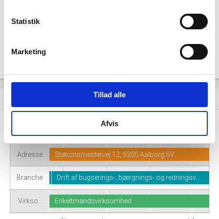
ikke generere figuren for denne virksomhed.
Statistik
Marketing
Tillad alle
Virksomhedshistorik
event_note
Afvis
Navn
Aquanaut Marine Services
Adresse
Stationsmestervej 12, 9200 Aalborg SV
Branche
Drift af bugserings-, bjærgnings- og redningsv…
Virkso…
Enkeltmandsvirksomhed