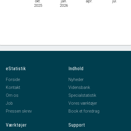
okt.
jan.
apr.
jul.
2025
2026
eStatistik
Indhold
Forside
Nyheder
Kontakt
Vidensbank
Om os
Specialstatistik
Job
Vores værktøjer
Pressen skrev
Book et foredrag
Værktøjer
Support