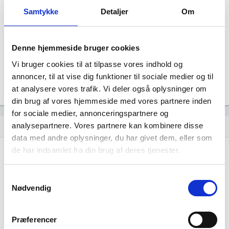
Status
Samtykke
Detaljer
Om
Aktiv
Revisor
Uoplyst
Denne hjemmeside bruger cookies
Formål
Uoplyst
Vi bruger cookies til at tilpasse vores indhold og
annoncer, til at vise dig funktioner til sociale medier og til
Tegningsregel
Uoplyst
at analysere vores trafik. Vi deler også oplysninger om
din brug af vores hjemmeside med vores partnere inden
for sociale medier, annonceringspartnere og
analysepartnere. Vores partnere kan kombinere disse
Udvikling i antal ansatte
show_chart
data med andre oplysninger, du har givet dem, eller som
de har indsamlet fra din brug af deres tjenester.
Samtykkevalg
Nødvendig
Aquanaut Marine Services har ikke haft
Præferencer
nogen beskæftigelse endnu. Vi kan derfor