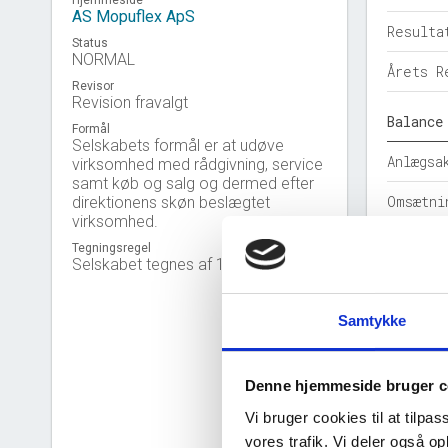
Hjemmeside
AS Mopuflex ApS
Resulta
Status
NORMAL
Årets R
Revisor
Revision fravalgt
Balance
Formål
Selskabets formål er at udøve
Anlægsa
virksomhed med rådgivning, service
samt køb og salg og dermed efter
Omsætni
direktionens skøn beslægtet
virksomhed.
Egenkap
Tegningsregel
Selskabet tegnes af 1 direktør.
Hensatt
Samtykke
Gældsfo
Årets b
Denne hjemmeside bruger c
Nøgleta
Vi bruger cookies til at tilpas
vores trafik. Vi deler også 