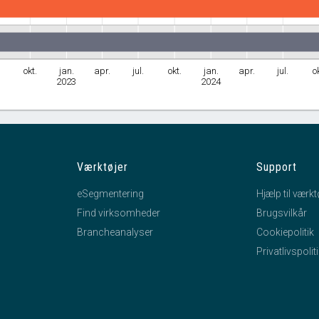
okt.
jan.
apr.
jul.
okt.
jan.
apr.
jul.
o
2023
2024
Værktøjer
Support
eSegmentering
Hjælp til værkt
Find virksomheder
Brugsvilkår
Brancheanalyser
Cookiepolitik
Privatlivspolit