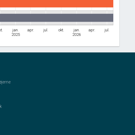
kt.
jan.
apr.
jul.
okt.
jan.
apr.
jul.
2025
2026
øjerne
ik