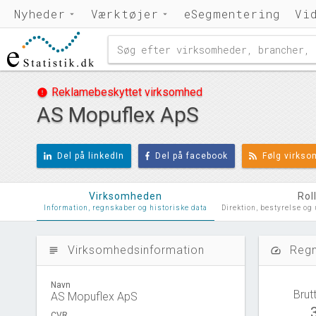
Nyheder
Værktøjer
eSegmentering
Vi
Reklamebeskyttet virksomhed
error
AS Mopuflex ApS
Del på linkedIn
Del på facebook
Følg virks
Virksomheden
Rol
Information, regnskaber og historiske data
Direktion, bestyrelse og
Virksomhedsinformation
Regn
subject
speed
Navn
Brut
AS Mopuflex ApS
CVR