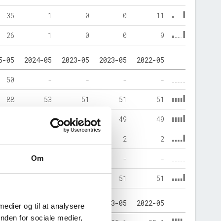
35
1
0
0
11
26
1
0
0
9
5-05
2024-05
2023-05
2023-05
2022-05
50
-
-
-
-
88
53
51
51
51
76
49
49
49
49
11
2
2
2
2
Om
51
1
-
-
-
137
53
51
51
51
5-05
2024-05
2023-05
2023-05
2022-05
 medier og til at analysere
nden for sociale medier,