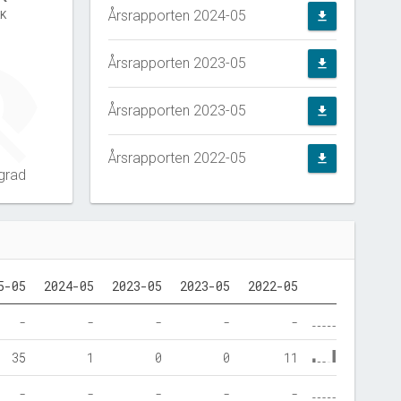
Årsrapporten 2024-05
KK
file_download
Årsrapporten 2023-05
file_download
Årsrapporten 2023-05
file_download
Årsrapporten 2022-05
file_download
grad
5-05
2024-05
2023-05
2023-05
2022-05
-
-
-
-
-
35
1
0
0
11
-
-
-
-
-