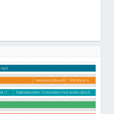
x ApS
Hesterøroddevej 87, 7990 Øster A…
er i f…
Støtteaktiviteter i forbindelse med anden råstofi…