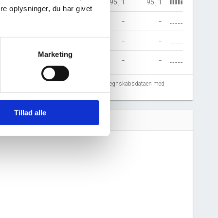
55,1
93,4
95,1
95,1
95,1
e oplysninger, du har givet
72,1
5.283,4
-
-
-
-
-
-
-
-
Marketing
-
-
-
-
-
fejlregistreringer. Vi anbefaler at krydstjekke regnskabsdataen med
Tillad alle