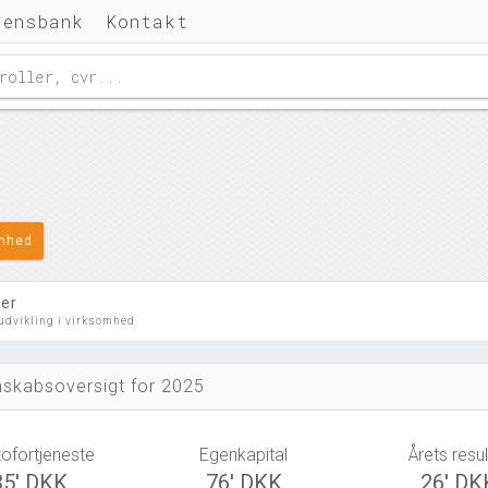
densbank
Kontakt
omhed
ler
 udvikling i virksomhed
skabsoversigt for 2025
tofortjeneste
Egenkapital
Årets resul
35' DKK
76' DKK
26' DK