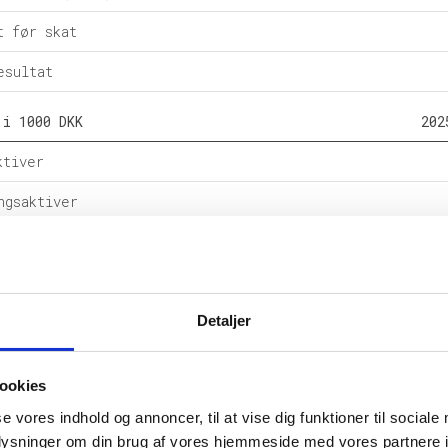
t før skat
esultat
 i 1000 DKK
202
ktiver
ngsaktiver
ital
e forpligtelser
Detaljer
rpligtelser
alance
ookies
l i %
202
se vores indhold og annoncer, til at vise dig funktioner til sociale
oplysninger om din brug af vores hjemmeside med vores partnere i