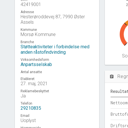
42419001
2
Adresse
Hesterøroddevej 87, 7990 Øster
Assels
Kommune
Morsø Kommune
Branche
Støtteaktiviteter i forbindelse med
anden råstofindvinding
Sol
Virksomhedsform
Anpartsselskab
Antal ansatte
Reg
assignment
Etableret
27. maj, 2021
Resulta
Reklamebeskyttet
Ja
Nettoom
Telefon
29210835
Bruttof
Email
Uoplyst
Driftsr