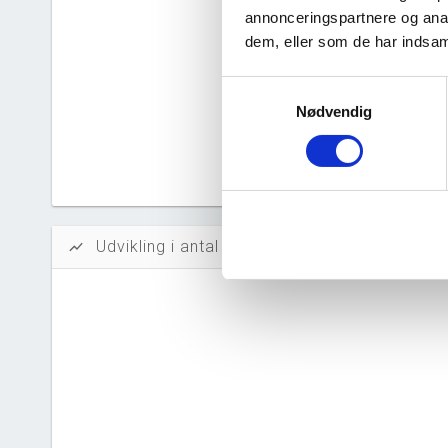
Solidit
annonceringspartnere og anal
dem, eller som de har indsaml
Likvidi
Afkastn
Samtykkevalg
Nødvendig
Oversku
Tal fra erh
årsrapporte
Udvikling i antal ansatte
show_chart