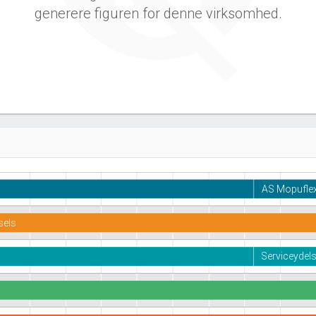
generere figuren for denne virksomhed.
AS Mopufle
sels
Serviceydels