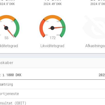
024: 0' DKK
2024: 49' DKK
2024: 0' D
10
20
100
150
0
30
50
200
55
172
iditetsgrad
Likviditetsgrad
Afkastnings
nskaber
t i 1000 DKK
202
sætning
ortjeneste
esultat (EBIT)