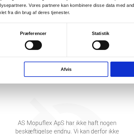
etsgrad
ysepartnere. Vores partnere kan kombinere disse data med andr
et fra din brug af deres tjenester.
tetsgrad
1
ingsgrad
Præferencer
Statistik
dsgrad
vervsstyrelsens regnskabs-API. eStatistik henviser til Erhvervsstyrelsen ved eventuelle 
rne i PDF.
Afvis
AS Mopuflex ApS har ikke haft nogen
beskæftigelse endnu. Vi kan derfor ikke