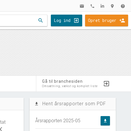
mail
phone
location_on
help
search
Log ind
Opret bruger
Gå til branchesiden
Omsætning, vækst og komplet liste
Hent årsrapporter som PDF
file_download
Årsrapporten 2025-05
file_download
tat
K