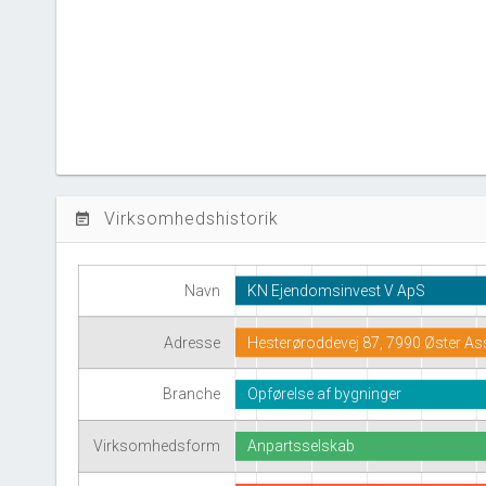
Virksomhedshistorik
event_note
Navn
KN Ejendomsinvest V ApS
Adresse
Hesterøroddevej 87, 7990 Øster As
Branche
Opførelse af bygninger
Virksomhedsform
Anpartsselskab