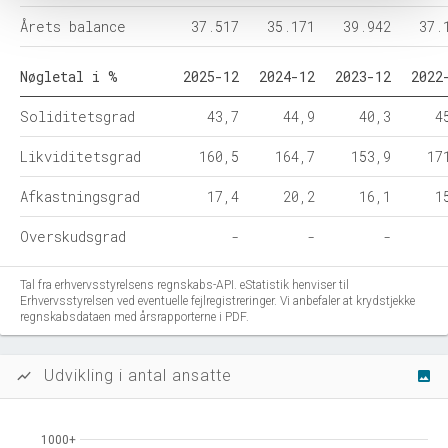
Årets balance
37.517
35.171
39.942
37.
Nøgletal i %
2025-12
2024-12
2023-12
2022
Soliditetsgrad
43,7
44,9
40,3
4
Likviditetsgrad
160,5
164,7
153,9
17
Afkastningsgrad
17,4
20,2
16,1
1
Overskudsgrad
-
-
-
Tal fra erhvervsstyrelsens regnskabs-API. eStatistik henviser til
Erhvervsstyrelsen ved eventuelle fejlregistreringer. Vi anbefaler at krydstjekke
regnskabsdataen med årsrapporterne i PDF.
Udvikling i antal ansatte
show_chart
image
1000+
1000+