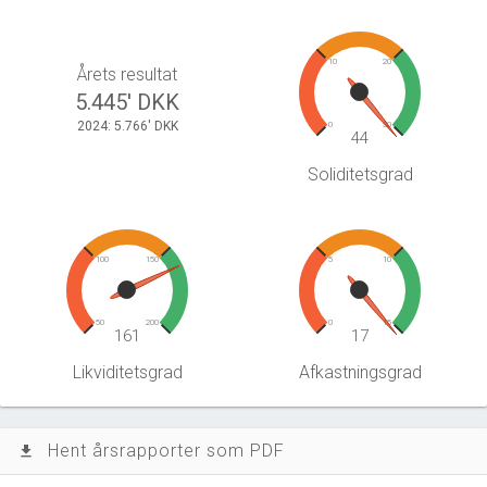
10
20
Årets resultat
5.445' DKK
2024: 5.766' DKK
0
30
44
Soliditetsgrad
100
150
5
10
50
200
0
15
161
17
Likviditetsgrad
Afkastningsgrad
Hent årsrapporter som PDF
file_download