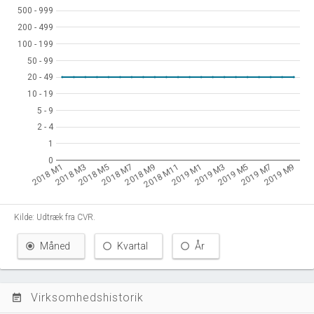
500 - 999
500 - 999
200 - 499
200 - 499
100 - 199
100 - 199
50 - 99
50 - 99
20 - 49
20 - 49
10 - 19
10 - 19
5 - 9
5 - 9
2 - 4
2 - 4
1
1
0
0
2018 M1
2018 M3
2018 M5
2018 M7
2018 M9
2018 M11
2019 M1
2019 M3
2019 M5
2019 M7
2019 M9
Kilde: Udtræk fra CVR.
Måned
Kvartal
År
Virksomhedshistorik
event_note