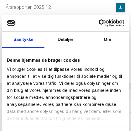
Årsrapporten 2025-12
file_download
Årsrapporten 2024-12
file_download
Årsrapporten 2023-12
file_download
Samtykke
Detaljer
Om
Årsrapporten 2022-12
file_download
Denne hjemmeside bruger cookies
Årsrapporten 2021-12
Vi bruger cookies til at tilpasse vores indhold og
file_download
annoncer, til at vise dig funktioner til sociale medier og til
at analysere vores trafik. Vi deler også oplysninger om
din brug af vores hjemmeside med vores partnere inden
Regnskaber
assignment
for sociale medier, annonceringspartnere og
analysepartnere. Vores partnere kan kombinere disse
Resultat i 1000
data med andre oplysninger, du har givet dem, eller som
2025-12
2024-12
2023-12
2022
DKK
de har indsamlet fra din brug af deres tjenester.
Nettoomsætning
-
-
-