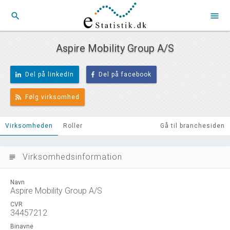
search
menu
Aspire Mobility Group A/S
Del på linkedIn
Del på facebook
Følg virksomhed
Virksomheden
Roller
Gå til branchesiden
Virksomhedsinformation
subject
Navn
Aspire Mobility Group A/S
CVR
34457212
Binavne