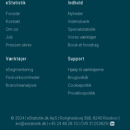
eStatistik
Indhold
Forside
Nyheder
Kontakt
Vidensbank
Om os
Specialstatistik
Job
Vores værktøjer
Pressen skrev
Book et foredrag
Værktøjer
Support
eSegmentering
Hjælp til værktøjerne
Find virksomheder
Brugsvilkår
Brancheanalyser
Cookiepolitik
Privatlivspolitik
© 2024 | eStatistik.dk ApS | Rolighedsvej 36B, 8240 Risskov |
kni@estatistik.dk
|
+45 24 48 28 10
|
CVR 31253829
|