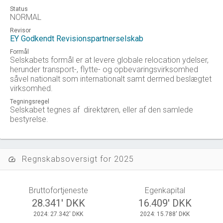
Status
NORMAL
Revisor
EY Godkendt Revisionspartnerselskab
Formål
Selskabets formål er at levere globale relocation ydelser,
herunder transport-, flytte- og opbevaringsvirksomhed
såvel nationalt som internationalt samt dermed beslægtet
virksomhed.
Tegningsregel
Selskabet tegnes af direktøren, eller af den samlede
bestyrelse.
Regnskabsoversigt for 2025
speed
Bruttofortjeneste
Egenkapital
28.341' DKK
16.409' DKK
2024: 27.342' DKK
2024: 15.788' DKK