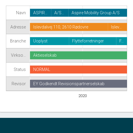
Navn
ASPIR…
A/S…
Aspire Mobility Group A/S
Adresse
Islevdalvej 110, 2610 Rødovre
Islev…
Branche
Uoplyst
Flytteforretninger
F…
Virkso…
Aktieselskab
Status
NORMAL
Revisor
EY Godkendt Revisionspartnerselskab
2020