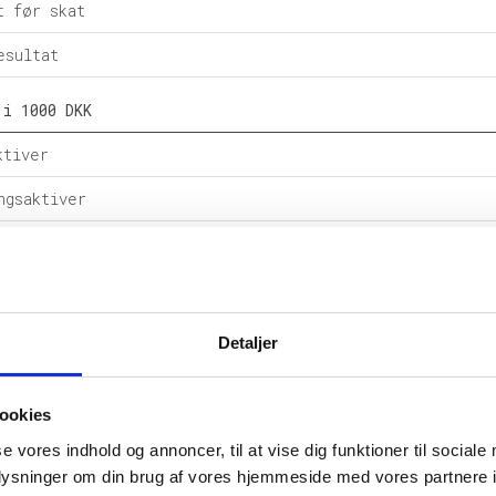
t før skat
esultat
 i 1000 DKK
ktiver
ngsaktiver
ital
e forpligtelser
rpligtelser
Detaljer
alance
ookies
l i %
se vores indhold og annoncer, til at vise dig funktioner til sociale
etsgrad
oplysninger om din brug af vores hjemmeside med vores partnere i