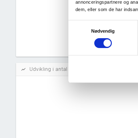
annonceringspartnere og anal
Likvidi
dem, eller som de har indsaml
Afkastn
Samtykkevalg
Nødvendig
Oversku
Tal fra erh
årsrapporte
Udvikling i antal ansatte
show_chart