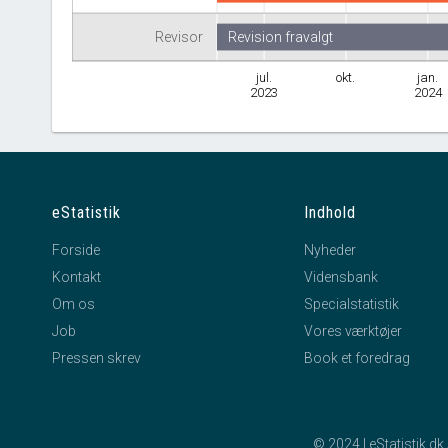
Revisor
Revision fravalgt
jul.
okt.
jan.
2023
2024
eStatistik
Indhold
Forside
Nyheder
Kontakt
Vidensbank
Om os
Specialstatistik
Job
Vores værktøjer
Pressen skrev
Book et foredrag
© 2024 | eStatistik.d