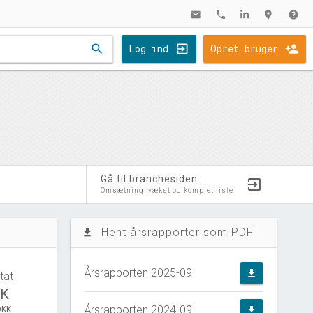
mail
phone
location_on
help
search
Log ind
Opret bruger
Gå til branchesiden
Omsætning, vækst og komplet liste
Hent årsrapporter som PDF
file_download
Årsrapporten 2025-09
file_download
tat
KK
Årsrapporten 2024-09
DKK
file_download