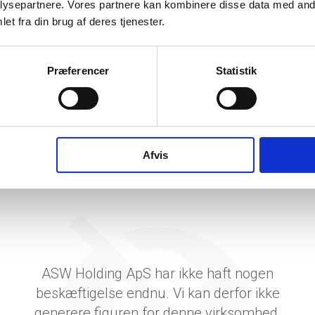
ysepartnere. Vores partnere kan kombinere disse data med andr
tetsgrad
et fra din brug af deres tjenester.
ingsgrad
Præferencer
Statistik
dsgrad
vervsstyrelsens regnskabs-API. eStatistik henviser til Erhvervsstyrelsen ved eventuelle 
rne i PDF.
Afvis
ASW Holding ApS har ikke haft nogen
beskæftigelse endnu. Vi kan derfor ikke
generere figuren for denne virksomhed.