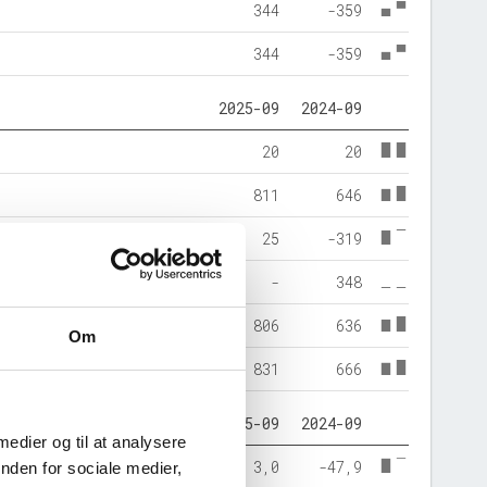
344
-359
344
-359
2025-09
2024-09
20
20
811
646
25
-319
-
348
806
636
Om
831
666
2025-09
2024-09
 medier og til at analysere
3,0
-47,9
nden for sociale medier,