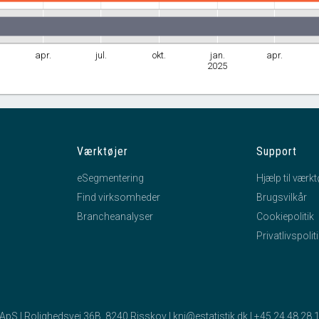
apr.
jul.
okt.
jan.
apr.
2025
Værktøjer
Support
eSegmentering
Hjælp til værkt
Find virksomheder
Brugsvilkår
Brancheanalyser
Cookiepolitik
Privatlivspolit
k ApS | Rolighedsvej 36B, 8240 Risskov |
kni@estatistik.dk
|
+45 24 48 28 