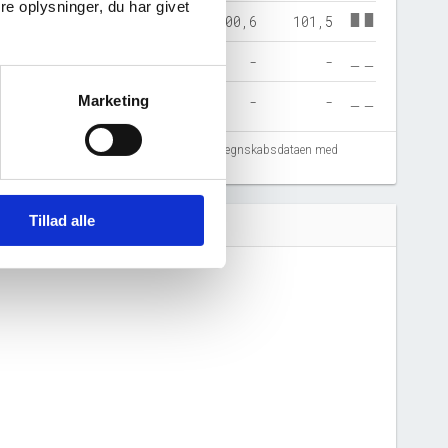
e oplysninger, du har givet
100,6
101,5
-
-
Marketing
-
-
fejlregistreringer. Vi anbefaler at krydstjekke regnskabsdataen med
Tillad alle