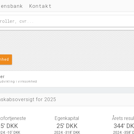
densbank
Kontakt
omhed
ler
 udvikling i virksomhed
skabsoversigt for 2025
tofortjeneste
Egenkapital
Årets resul
-5' DKK
25' DKK
344' D
24: -10' DKK
2024: -318' DKK
2024: -358' 