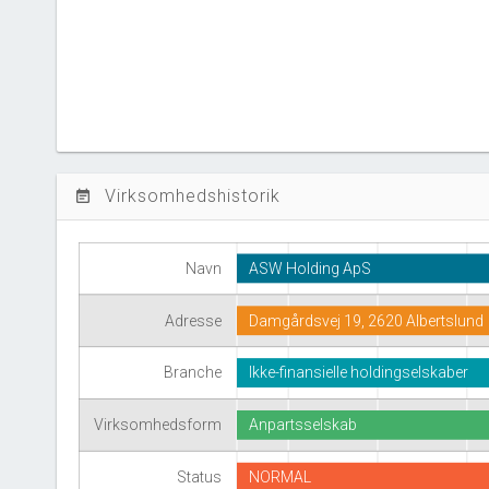
Virksomhedshistorik
event_note
Navn
ASW Holding ApS
Adresse
Damgårdsvej 19, 2620 Albertslund
Branche
Ikke-finansielle holdingselskaber
Virksomhedsform
Anpartsselskab
Status
NORMAL