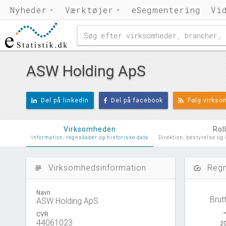
Nyheder
Værktøjer
eSegmentering
Vi
ASW Holding ApS
Del på linkedIn
Del på facebook
Følg virks
Virksomheden
Rol
Information, regnskaber og historiske data
Direktion, bestyrelse og
Virksomhedsinformation
Regn
subject
speed
Navn
Brut
ASW Holding ApS
CVR
44061023
20