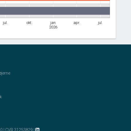
jul.
okt.
jan.
apr.
jul.
2026
øjerne
ik
10
|
CVR 31253829
|