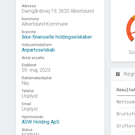
Adresse
Damgårdsvej 19, 2620 Albertslund
Kommune
Albertslund Kommune
Branche
Ikke-finansielle holdingselskaber
Virksomhedsform
Anpartsselskab
Sol
Antal ansatte
Etableret
09. maj, 2023
Reg
assignment
Reklamebeskyttet
Nej
Resulta
Telefon
Uoplyst
Nettoom
Email
Uoplyst
Bruttof
Hjemmeside
ASW Holding ApS
Driftsr
Status
NORMAL