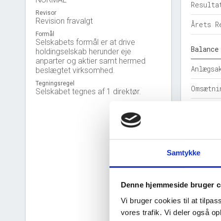
Resulta
Revisor
Revision fravalgt
Årets R
Formål
Selskabets formål er at drive
Balance
holdingselskab herunder eje
anparter og aktier samt hermed
Anlægsa
beslægtet virksomhed.
Tegningsregel
Omsætni
Selskabet tegnes af 1 direktør.
Egenkap
Hensatt
Gældsfo
Samtykke
Årets b
Denne hjemmeside bruger c
Nøgleta
Vi bruger cookies til at tilpas
Solidit
vores trafik. Vi deler også 