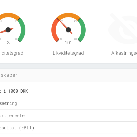
10
20
100
150
0
30
50
200
3
101
iditetsgrad
Likviditetsgrad
Afkastnings
nskaber
t i 1000 DKK
sætning
ortjeneste
esultat (EBIT)